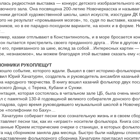
лась редкостная выставка — конкурс детского изобразительного ис
вочного зала. Она посвящена 200-летию Новочеркасска и называет
ники детской художественной школы, школ искусств, изостудии ДК
это не результат «промывания мозгов», то, судя по выставке, каз
ников, но в ее парадно-походном варианте, на конях и в форме. Н
т…
мер, казаки отплывают в Константинополь, и в море бросается конь
 он пытается пристрелить своего преданного друга… Или в другом 
 его, привязанного за шею, вслед за собой…Интересных картин —
е, незнакомое», мы можем благодаря этой выставке сказать ему «
ЛОННИКИ РУКОПЛЕЩУТ
ошло событие, которого ждали. Вышел в свет историко-фольклорн
вил Юрий Хачатурян, создатель и руководитель ансамбля казачьей
а народного творчества. В книгу вошел казачий фольклор двух пос
ского Донца, с Терека, Кубани и Сунжи.
нтация, которая состоялась в читальном зале ЦБ, была очень мно
л с памятной 130-й годовщиной великого собирателя донского фо
падова, одно время руководившего музыкальной школой в Новочер
ре «полифонии по Баху»…
Хачатурян собирает песни всю сознательную жизнь и в своем сбор
тавляет песни так, как их «играют» носители фольклора. Книга сос
анные Юрием исторические очерки о станицах, в которых фолькло
а над сборником заняла два месяца. Быстро были найдены спонс
едставление фольклорного сборника Хачатурян пригласил носител