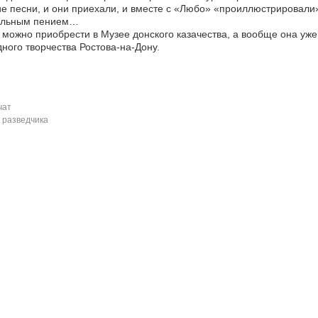
е песни, и они приехали, и вместе с «Любо» «проиллюстрировали
альным пением…
 можно приобрести в Музее донского казачества, а вообще она у
ного творчества Ростова-на-Дону.
чат
 разведчика