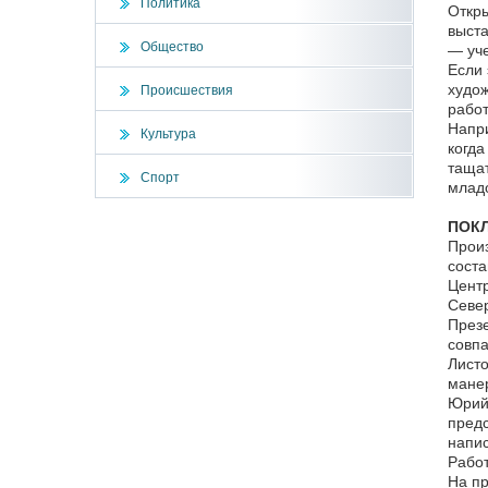
Политика
Откры
выста
Общество
— уче
Если 
худож
Происшествия
рабо
Напри
Культура
когда
тащат
Спорт
младо
ПОК
Произ
соста
Центр
Север
Презе
совпа
Листо
мане
Юрий 
предс
напис
Работ
На пр