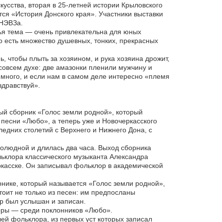
кусства, вторая в 25-летней истории Крыловского
ся «История Донского края». Участники выставки
 НЭВЗа.
ачья тема — очень привлекательна для юных
о есть множество душевных, тонких, прекрасных
, чтобы плыть за хозяином, и рука хозяина дрожит,
совсем духе: две амазонки пленили мужчину и
 много, и если нам в самом деле интересно «племя
здравствуй».
ый сборник «Голос земли родной», который
 песни «Любо», а теперь уже и Новочеркасского
ледних столетий с Верхнего и Нижнего Дона, с
голюдной и длилась два часа. Выход сборника
льклора классического музыканта Александра
касске. Он записывал фольклор в академической
нике, который называется «Голос земли родной»,
тоит не только из песен: им предпосланы
р был услышан и записан.
оры — среди поклонников «Любо».
ей фольклора, из первых уст которых записал