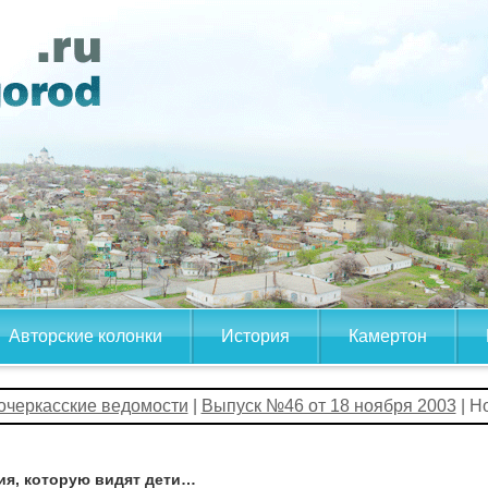
Авторские колонки
История
Камертон
очеркасские ведомости
|
Выпуск №46 от 18 ноября 2003
| Н
ия, которую видят дети…