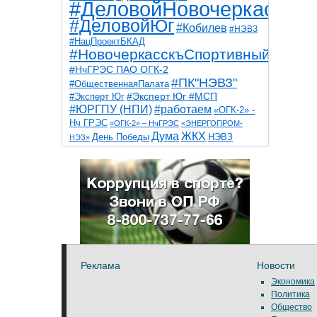
#ДеловойНовочеркасск
#ДеловойЮг
#Кобилев
#НЭВЗ
#НацПроектБКАД
#НовочеркасскъСпортивный
#НчГРЭС ПАО ОГК-2
#ПК"НЭВЗ"
#ОбщественнаяПалата
#Эксперт Юг
#Эксперт Юг #МСП
#ЮРГПУ (НПИ)
#работаем
«ОГК-2» -
Нч ГРЭС
«ОГК-2» – НчГРЭС
«ЭНЕРГОПРОМ-
Дума
ЖКХ
НЭВЗ
День Победы
НЭЗ»
ТНТ
НчГРЭС
Победа
Собор
ТПП
благоустройство
ветераны
выборы
дети
дороги
казаки
коррупция
космос
парк
общественная палата
пожар
роща
спорт
художники
театр
транспорт
Реклама
Новости
Экономика
Политика
Общество