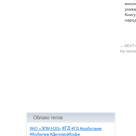
многи
уник
Книгу
народ
←
NEXT-
На тропе
Облако тегов
#ГД
#АО «ЭПМ-НЭЗ»
#ГД #работаем
#ДеловойКофе
#Кобилев