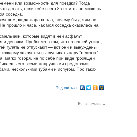
ремени или возможности для поездки? Тогда
что делать, если тебе всего 8 лет и ты не можешь
оя соседка.
 вечером, когда жара спала, почему бы детям не
Не прошло и часа, как моя соседка оказалась на
смельчаки, которые видят в ней асфальт.
я и девочки. Проблема в том, что на нашей улице,
тей гулять не отпускают — вот они и вынуждены
не каждому захочется выслушивать пару “нежных”
я, мягко говоря, не по себе при виде грозящей
 сбиваешь его всеми подручными средствами.
бами, несколькими зубами и испугом. Про таких
Поделиться
Бог в помощь
→