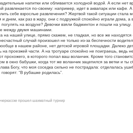
адительные напитки или обливается холодной водой. А если нет в
й развлекается по-своему: например, идет в аквапарк или кафе. А 
лить себе взрослые развлечения? Жертвой такой ситуации стала м
 и днем, как раз в жару, они с подружкой спокойно играли дома, а
 погулять на воздухе? Девочки взяли бадминтон и пошли на улицу. 
ге между двумя машинами.
а на нашей улице, прямо скажем, не гладкая, но все же находятся 
несчастный случай произошел не только из-за беспечности водител
вообще в нашем районе, нет детской игровой площадки. Далеко де
ь на проезжей части. А на тротуаре спокойно не поиграешь, ведь 
от прохожего, в которого попал ваш воланчик. Кроме того становитс
ом в окно бабушки, когда тот же воланчик зацепился за ветки и ты
Слава Богу, что моя соседка сильно не пострадала: отделалась уши
 говорят: “В рубашке родилась”.
черкасске прошел шахматный турнир