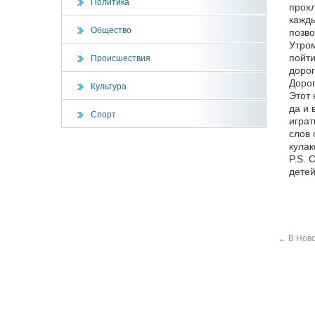
Политика
прохл
кажды
Общество
позво
Утром
пойти
Происшествия
доро
Дорог
Культура
Этот 
да и 
Спорт
играт
слов 
кулак
P.S. 
детей
←
В Ново