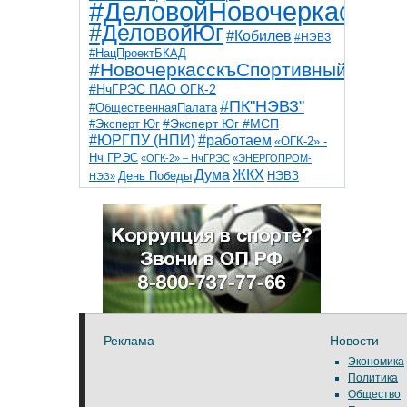
#ДеловойНовочеркасск
#ДеловойЮг
#Кобилев
#НЭВЗ
#НацПроектБКАД
#НовочеркасскъСпортивный
#НчГРЭС ПАО ОГК-2
#ПК"НЭВЗ"
#ОбщественнаяПалата
#Эксперт Юг
#Эксперт Юг #МСП
#ЮРГПУ (НПИ)
#работаем
«ОГК-2» -
Нч ГРЭС
«ОГК-2» – НчГРЭС
«ЭНЕРГОПРОМ-
Дума
ЖКХ
НЭВЗ
День Победы
НЭЗ»
ТНТ
НчГРЭС
Победа
Собор
ТПП
благоустройство
ветераны
выборы
дети
дороги
казаки
коррупция
космос
парк
общественная палата
пожар
роща
спорт
художники
театр
транспорт
Реклама
Новости
Экономика
Политика
Общество