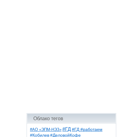
Облако тегов
#ГД
#АО «ЭПМ-НЭЗ»
#ГД #работаем
#ДеловойКофе
#Кобилев