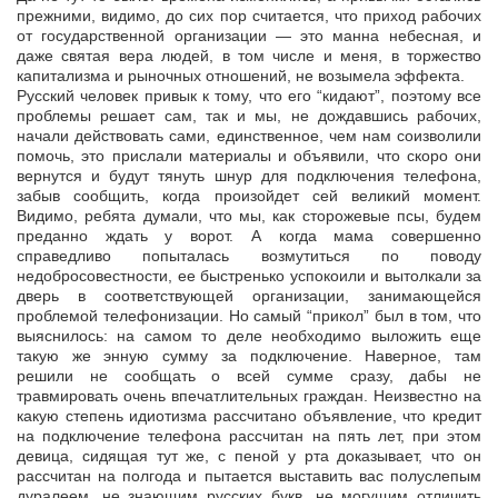
прежними, видимо, до сих пор считается, что приход рабочих
от государственной организации — это манна небесная, и
даже святая вера людей, в том числе и меня, в торжество
капитализма и рыночных отношений, не возымела эффекта.
Русский человек привык к тому, что его “кидают”, поэтому все
проблемы решает сам, так и мы, не дождавшись рабочих,
начали действовать сами, единственное, чем нам соизволили
помочь, это прислали материалы и объявили, что скоро они
вернутся и будут тянуть шнур для подключения телефона,
забыв сообщить, когда произойдет сей великий момент.
Видимо, ребята думали, что мы, как сторожевые псы, будем
преданно ждать у ворот. А когда мама совершенно
справедливо попыталась возмутиться по поводу
недобросовестности, ее быстренько успокоили и вытолкали за
дверь в соответствующей организации, занимающейся
проблемой телефонизации. Но самый “прикол” был в том, что
выяснилось: на самом то деле необходимо выложить еще
такую же энную сумму за подключение. Наверное, там
решили не сообщать о всей сумме сразу, дабы не
травмировать очень впечатлительных граждан. Неизвестно на
какую степень идиотизма рассчитано объявление, что кредит
на подключение телефона рассчитан на пять лет, при этом
девица, сидящая тут же, с пеной у рта доказывает, что он
рассчитан на полгода и пытается выставить вас полуслепым
дуралеем, не знающим русских букв, не могущим отличить