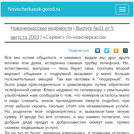
Novocherkassk-gorod.ru
Новочеркасские ведомости
|
Выпуск №31 от 5
августа 2003
| «Сервис» по-новочеркасски
Поделиться
Все мы хотим общаться, и неважно, видим мы друг друга
воочию или дома, истерично сжимая трубку телефона. Но,
естественно, матушка — лень берет свое, поэтому второй
вариант общения с подружкой вызывает у меня больше
положительных эмоций. Так как человек я “пещерный”, то
была рада присоединиться к цивилизации путем обретения
телефонной связи. Благо недавно по телевизору с умильными
улыбочками нам сообщали о том, что номеров осталось мало
и надо спешить, иначе промедление смерти подобно, при
этом забыли сказать, сколько стоят эти незаменимые услуги.
Но родители мои поднапряглись и вывалили-таки энную
сумму. И вроде бы все отлично, и мы наивно полагали, что
добрые дяди придут и добросовестно окажут нам, прямо
скажем, недешевые услуги.
Да не тут-то было: времена изменились, а привычки остались