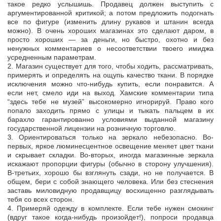
такое редко услышишь. Продавец должен выступить с
аргументированной критикой; а потом предложить подогнать
все по фигуре (изменить длину рукавов и штанин всегда
можно). В очень хороших магазинах это сделают даром, в
просто хороших — за деньги, но быстро, охотно и без
ненужных комментариев о несоответствии твоего имиджа
усредненным параметрам.
2. Магазин существует для того, чтобы ходить, рассматривать,
примерять и определять на ощупь качество ткани. В порядке
исключения можно что-нибудь купить, если понравится. А
если нет, смело иди на выход. Хамские комментарии типа
“здесь тебе не музей” высокомерно игнорируй. Право кого
попало заходить прямо с улицы и тыкать пальцем в их
барахло гарантированно условиями выданной магазину
государственной лицензии на розничную торговлю.
3. Ориентироваться только на зеркало небезопасно. Во-
первых, яркое люминесцентное освещение меняет цвет ткани
и скрывает складки. Во-вторых, иногда магазинные зеркала
искажают пропорции фигуры (обычно в сторону улучшения).
В-третьих, хорошо бы взглянуть сзади, но не получается. В
общем, бери с собой знающего человека. Или без стеснения
заставь миловидную продавщицу восхищенно разглядывать
тебя со всех сторон.
4. Примеряй одежду в комплекте. Если тебе нужен смокинг
(вдруг такое когда-нибудь произойдет!), попроси продавца