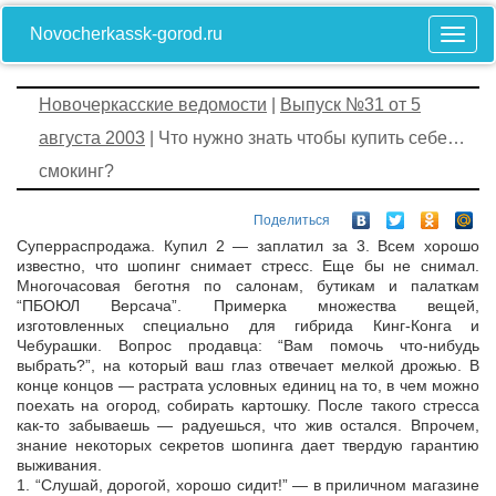
Novocherkassk-gorod.ru
Новочеркасские ведомости
|
Выпуск №31 от 5
августа 2003
| Что нужно знать чтобы купить себе…
смокинг?
Поделиться
Суперраспродажа. Купил 2 — заплатил за 3. Всем хорошо
известно, что шопинг снимает стресс. Еще бы не снимал.
Многочасовая беготня по салонам, бутикам и палаткам
“ПБОЮЛ Версача”. Примерка множества вещей,
изготовленных специально для гибрида Кинг-Конга и
Чебурашки. Вопрос продавца: “Вам помочь что-нибудь
выбрать?”, на который ваш глаз отвечает мелкой дрожью. В
конце концов — растрата условных единиц на то, в чем можно
поехать на огород, собирать картошку. После такого стресса
как-то забываешь — радуешься, что жив остался. Впрочем,
знание некоторых секретов шопинга дает твердую гарантию
выживания.
1. “Слушай, дорогой, хорошо сидит!” — в приличном магазине