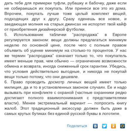
дать тебе для примерки туфли, рубашку и бабочку, даже если
не собираешься их покупать. Или принеси все это из дома.
Впрочем, покупать лучше тоже целый комплект вещей,
подходящих друг к другу. Сразу оденешь все новое, и
заедающая молния на старых джинсах не испортит твой кайф
от приобретения дизайнерской футболки.
5. Использование таблички “распродажа” в Европе
регулируется законом: вещи должны предлагаться минимум
неделю по основной цене, после чего с полным правом
объявить об уценке минимум на столько-то процентов. У нас
же термин “распродажа” означает только то, что покупатель
имеет меньше прав, чем обычно — ограничение возможности
обмена и возврата, иногда сниженный срок гарантии. Убедись,
что условия действительно выгодные, и никогда не покупай
вещи только потому, что они дешевле.
6. Право проводить досмотр личных вещей имеет только
милиция, да и то в установленных законом случаях. Ее и надо
вызывать при конфликте с охраной (частные охранники редко
достигают полного взаимопонимания с представителями
власти). Менее экстремальный вариант — попросить книгу
жалоб. Этот традиционный аксессуар должен быть даже в
самых крутых бутиках без единой русской буквы в логотипе.
Поделиться