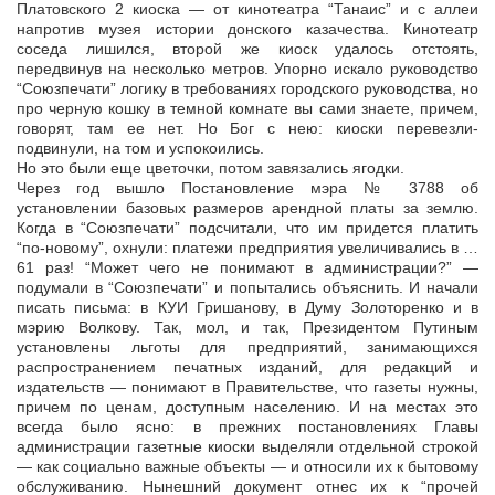
Платовского 2 киоска — от кинотеатра “Танаис” и с аллеи
напротив музея истории донского казачества. Кинотеатр
соседа лишился, второй же киоск удалось отстоять,
передвинув на несколько метров. Упорно искало руководство
“Союзпечати” логику в требованиях городского руководства, но
про черную кошку в темной комнате вы сами знаете, причем,
говорят, там ее нет. Но Бог с нею: киоски перевезли-
подвинули, на том и успокоились.
Но это были еще цветочки, потом завязались ягодки.
Через год вышло Постановление мэра № 3788 об
установлении базовых размеров арендной платы за землю.
Когда в “Союзпечати” подсчитали, что им придется платить
“по-новому”, охнули: платежи предприятия увеличивались в …
61 раз! “Может чего не понимают в администрации?” —
подумали в “Союзпечати” и попытались объяснить. И начали
писать письма: в КУИ Гришанову, в Думу Золоторенко и в
мэрию Волкову. Так, мол, и так, Президентом Путиным
установлены льготы для предприятий, занимающихся
распространением печатных изданий, для редакций и
издательств — понимают в Правительстве, что газеты нужны,
причем по ценам, доступным населению. И на местах это
всегда было ясно: в прежних постановлениях Главы
администрации газетные киоски выделяли отдельной строкой
— как социально важные объекты — и относили их к бытовому
обслуживанию. Нынешний документ отнес их к “прочей