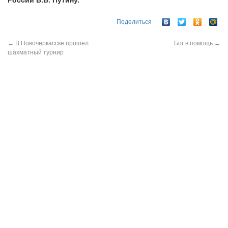
России В.В. Путину.
Поделиться
←
В Новочеркасске прошел
Бог в помощь
→
шахматный турнир