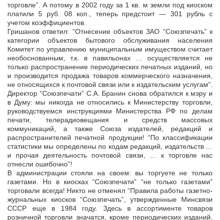
торговле”. А потому в 2002 году за 1 кв. м земли под киоском
платили 5 руб. 08 коп., теперь предстоит — 301 рубль с
учетом коэффициентов.
Гришанов ответил: “Отнесение объектов ЗАО “Союзпечать” к
категории объектов бытового обслуживания населения
Комитет по управлению муниципальным имуществом считает
необоснованным, т.к. в павильонах … осуществляется не
только распространение периодических печатных изданий, но
и производится продажа товаров коммерческого назначения,
не относящихся к почтовой связи или к издательским услугам”.
Директор “Союзпечати” С.А. Бранин снова обратился к мэру и
в Думу: мы никогда не относились к Министерству торговли,
руководствуемся инструкциями Министерства РФ по делам
печати, телерадиовещания и средств массовых
коммуникаций, а также Союза издателей, редакций и
распространителей печатной продукции! “По классификации
статистики мы определены по кодам редакций, издательств …
и прочая деятельность почтовой связи, … к торговле нас
отнесли ошибочно”!
В администрации стояли на своем: вы торгуете не только
газетами. Но в киосках “Союзпечати” “не только газетами”
торговали всегда! Никто не отменял “Правила работы газетно-
журнальных киосков “Союзпечать”, утвержденные Минсвязи
СССР еще в 1984 году. Здесь в ассортименте товаров
розничной торговли значатся, кроме периодических изданий,