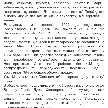
книги, открытки, буклеты, раскраски, почтовые марки,
табачные изделия, зубная паста и мыло, зажигалки, расчески,
канцтовары, сувениры… Да что там перечислять? Подойдите к
любому киоску: что там лежит на прилавках, тем торговать и
можно.
Есть документ и “посвежее” — 1999 года, подписанный
Губернатором В.Ф. Чубом как приложение к его же
Постановлению № 174. Это “Ассортимент сопутствующих
товаров в газетно-журнальных киосках при условии, что доля
продажи газет и журналов в их товарообороте составляет не
менее 50%”. В этом случае торговля разрешена без
применения контрольно-кассовых машин. К ассортименту
1984 года нынешний добавил последние новшества: жетоны
для таксофонов, органайзеры, жевательную резинку…
Новочеркасская “Союзпечать” работает без ККМ, доля
распространенных периодических печатных изданий
составляет 75% от общего объема продаж.
Увы. Мэру в киосках “Союзпечати”, наверное, одну “жевачку”
видно…
В общем, переписка зашла в тупик. Ясность внес только ответ
Бранину Главы Думы Золоторенко: “… муниципальный
бюджет заметно похудел, … перед нами стоит основная
задача — экономить каждую копеечку…”. Истолковать
сказанное можно так: драть деньги любой ценой, чтоб на
праздники да юбилеи хватило.