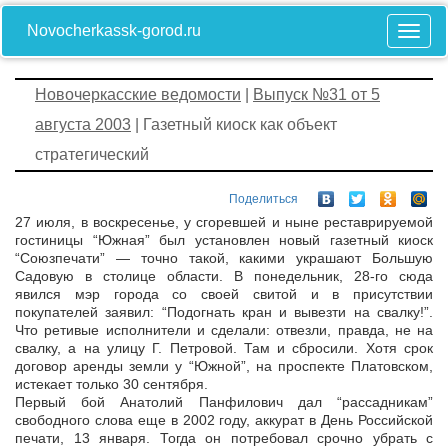
Novocherkassk-gorod.ru
Новочеркасские ведомости
|
Выпуск №31 от 5
августа 2003
| Газетный киоск как объект
стратегический
Поделиться
27 июля, в воскресенье, у сгоревшей и ныне реставрируемой
гостиницы “Южная” был установлен новый газетный киоск
“Союзпечати” — точно такой, какими украшают Большую
Садовую в столице области. В понедельник, 28-го сюда
явился мэр города со своей свитой и в присутствии
покупателей заявил: “Подогнать кран и вывезти на свалку!”.
Что ретивые исполнители и сделали: отвезли, правда, не на
свалку, а на улицу Г. Петровой. Там и сбросили. Хотя срок
договор аренды земли у “Южной”, на проспекте Платовском,
истекает только 30 сентября.
Первый бой Анатолий Панфилович дал “рассадникам”
свободного слова еще в 2002 году, аккурат в День Российской
печати, 13 января. Тогда он потребовал срочно убрать с