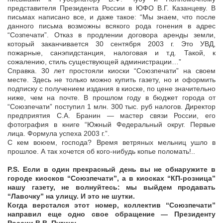
представителя Президента России в ЮФО В.Г. Казанцеву. В
письмах написано все, и даже такое: “Мы знаем, что после
данного письма возможны всякого рода гонения в адрес
“Созпечати”. Отказ в продлении договора аренды земли,
который заканчивается 30 сентября 2003 г. Это УВД,
пожарные, санэпидстанция, налоговая и т.д. Такой, к
сожалению, стиль существующей администрации…”
Справка. 30 лет простояли киоски “Союзпечати” на своем
месте. Здесь не только можно купить газету, но и оформить
подписку с получением издания в киоске, по цене значительно
ниже, чем на почте. В прошлом году в бюджет города от
“Союзпечати” поступил 1 млн. 300 тыс. руб налогов. Директор
предприятия С.А. Бранин — мастер связи России, его
фотография в книге “Южный Федеральный округ. Первые
лица. Формула успеха 2003 г.”.
С кем воюем, господа? Время ветряных мельниц ушло в
прошлое. А так хочется об кого-нибудь копье поломать!..
P.S. Если в один прекрасный день вы не обнаружите в
городе киосков “Союзпечати”, а в киосках “КП-розница”
нашу газету, не волнуйтесь: мы выйдем продавать
“Лавочку” на улицу. И это не шутки.
Когда верстался этот номер, коллектив “Союзпечати”
направил еще одно свое обращение — Президенту