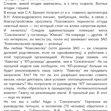
Словом, зимой ягодки завязались, а к лету созрели. Волчьи
ягодки, горькие.
В конце мая С.А. Бранин получил от и.о. главного архитектора
В.Н. Александровского письмо, требующее, якобы, в связи с
благоустройством проспекта Платовского перенести оттуда
газетный киоск — тот, который стоит на аллее напротив музея.
И началось! Следом администрации помешал киоск
“Союзпечати” у гостиницы “Южная”. На очереди — другие. И
что интересно, их места (ну, почти их) занимают киоски ЗАО
“Комсомольская правда — розница”.
Мы любим “Комсомолку” (хотя данное ЗАО — ее слишком
далекий родственник, если не однофамилец), и работаем с
этой торгующей организацией. Истины ради скажем, что
“Лавочка” у “КП-розница” дешевле, чем в “Союзпечати”. Но на
прошлой неделе нам сообщили, что “КП-розница” больше не
будет реализовывать нашу газету: “Лавочку” им продавать
запретили. Кто? Не тот ли, кто разрешил массово ставить
киоски, начал диктовать свои условия: оппозиционной прессой
не торговать? Мы попросили от руководства “КП” письменного
отказа, чтобы обратиться в прокуратуру и Антимонопольный
комитет. Газету на реализацию взяли. В прошлый раз. В этот
— еще не знаем.
Но что мы о себе! Надо о “Союзпечати”. Терпение ее
руководства лопнуло, и коллектив (70 человек) обратился с
письмами к Губернатору В.Ф. Чубу и Полномочному