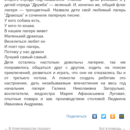
детей отряда “Дружба” — зеленый. И, конечно же, общий флаг
лагеря — трехцветный. Назвали дети свой любимый лагерь
“Дракоша” и сочинили лагерную песню:
У кого собака есть,
У кого-то кошка.
В нашем лагере живет
Маленький дракоша.
Веселиться любит он
И поет про лагерь,
Потому у нас дракон
Лучший самый-самый.
Дети остались настолько довольны лагерем, так им
понравилось общаться друг с другом, ходить на поиски
приключений, резвиться и играть, что они не отказались бы и
от третьего потока. А помогли создать ребятам это
настроение, дать незабываемые впечатления на весь год
начальник лагеря Галина Николаевна Загорулько,
воспитатели, медсестра Мария Афанасьевна Луговая,
опытные повара и зав. производством столовой Людмила
Ивановна Андреева.
Поделиться
←
В Новочеркасске прошел
Бог в помощь
→