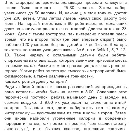
В те стародавние времена желающих провести каникулы в
школе было немного — 25-30 человек. Затем набор
увеличился до 50 человек. И, наконец, в этом году он достиг
уже 200 детей. Этим летом лагерь начал свою работу 3-го
июня. На первый поток взяли 80 ребятишек, не желающих
даже на каникулах расстаться со школой. Длился поток до 28
июня. Дети с таким восторгом, так интересно провели здесь
время, что на второй поток (он был впервые открыт) было
набрано 120 учеников. Возраст детей от 7 до 15 лет. В лагерь
захотели не только учащиеся школы № 6, но и №№ 1, 5, 7, 12,
19. Также наряду с остальными детьми были ребята-
спортсмены из спецкласса, которые занимали призовые места
на чемпионатах России и много раз защищали честь родного
города. У этих ребят вместо культмассовых мероприятий были
физмассовые, а также различные тренировки.
Как же строится день у лагерят?
Ради любимой школы и новых развлечений им приходилось
рано вставать, чтобы быть на месте в 8.00. Совершив этот
героический поступок, ребята начинают день с зарядки на
свежем воздухе. В 9.00 их уже ждал на столе аппетитный
завтрак. Поглощая его, дети набирались сил к самому
интересному — культвылазкам из стен школы в город. Затем
они вновь набирали утраченные калории в обеденный
перерыв и потом, как поется в песенке, “сон свалил страну
синеглазую”, и в бывших классах, нынешних спальнях,