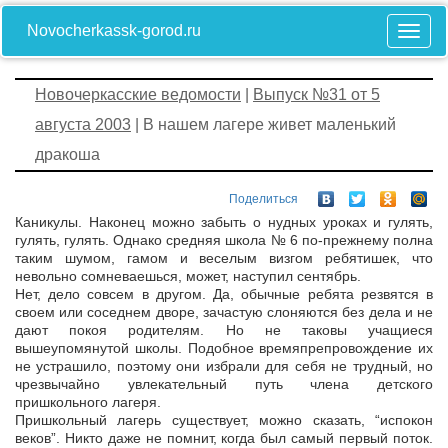
Novocherkassk-gorod.ru
Новочеркасские ведомости
|
Выпуск №31 от 5
августа 2003
| В нашем лагере живет маленький
дракоша
Поделиться
Каникулы. Наконец можно забыть о нудных уроках и гулять,
гулять, гулять. Однако средняя школа № 6 по-прежнему полна
таким шумом, гамом и веселым визгом ребятишек, что
невольно сомневаешься, может, наступил сентябрь.
Нет, дело совсем в другом. Да, обычные ребята резвятся в
своем или соседнем дворе, зачастую слоняются без дела и не
дают покоя родителям. Но не таковы учащиеся
вышеупомянутой школы. Подобное времяпрепровождение их
не устрашило, поэтому они избрали для себя не трудный, но
чрезвычайно увлекательный путь члена детского
пришкольного лагеря.
Пришкольный лагерь существует, можно сказать, “испокон
веков”. Никто даже не помнит, когда был самый первый поток.