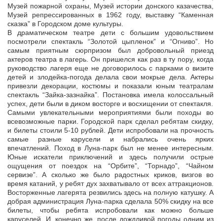
Музей пожарной охраны, Музей истории донского казачества,
Музей репрессированных в 1962 году, выставку “Каменная
сказка” в Городском доме культуры.
В драматическом театре дети с большим удовольствием
посмотрели спектакль “Золотой цыпленок” и “Огниво”. Но
самым приятным сюрпризом был добровольный приезд
актеров театра в лагерь. Он пришелся как раз в ту пору, когда
руководство лагеря еще не договорилось с парками о визите
детей и злодейка-погода делала свои мокрые дела. Актеры
привезли декорации, костюмы и показали юным театралам
спектакль “Зайка-зазнайка”. Постановка имела колоссальный
успех, дети были в диком восторге и восхищении от спектакля.
Самыми увлекательными мероприятиями были походы во
всевозможные парки. Городской парк сделал ребятам скидку,
и билеты стоили 5-10 рублей. Дети испробовали на прочность
самые разные карусели и набрались очень ярких
впечатлений. Поход в Луна-парк был не менее интересным.
Юные искатели приключений и здесь получили острые
ощущения от поездок на “Орбите”, “Торнадо”, “Чайном
сервизе”. А сколько же было радостных криков, визгов во
время катаний, у ребят дух захватывало от всех аттракционов.
Восторженные лагерята резвились здесь на полную катушку. А
добрая администрация Луна-парка сделала 50% скидку на все
билеты, чтобы ребята испробовали как можно больше
каруселей. И, конечно же, после дождливой погоды одним из