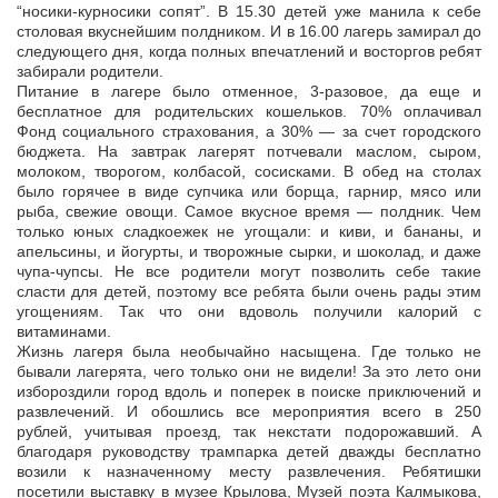
“носики-курносики сопят”. В 15.30 детей уже манила к себе
столовая вкуснейшим полдником. И в 16.00 лагерь замирал до
следующего дня, когда полных впечатлений и восторгов ребят
забирали родители.
Питание в лагере было отменное, 3-разовое, да еще и
бесплатное для родительских кошельков. 70% оплачивал
Фонд социального страхования, а 30% — за счет городского
бюджета. На завтрак лагерят потчевали маслом, сыром,
молоком, творогом, колбасой, сосисками. В обед на столах
было горячее в виде супчика или борща, гарнир, мясо или
рыба, свежие овощи. Самое вкусное время — полдник. Чем
только юных сладкоежек не угощали: и киви, и бананы, и
апельсины, и йогурты, и творожные сырки, и шоколад, и даже
чупа-чупсы. Не все родители могут позволить себе такие
сласти для детей, поэтому все ребята были очень рады этим
угощениям. Так что они вдоволь получили калорий с
витаминами.
Жизнь лагеря была необычайно насыщена. Где только не
бывали лагерята, чего только они не видели! За это лето они
избороздили город вдоль и поперек в поиске приключений и
развлечений. И обошлись все мероприятия всего в 250
рублей, учитывая проезд, так некстати подорожавший. А
благодаря руководству трампарка детей дважды бесплатно
возили к назначенному месту развлечения. Ребятишки
посетили выставку в музее Крылова, Музей поэта Калмыкова,