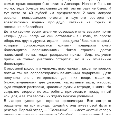
самых ярких походов был визит в Аквапарк. Иначе и быть не
могло, ведь больше половины детей там ни разу не были. И
тут всего за 40 рублей им предоставили 2 часа мокрого
веселья, невыразимого счастья и шумного восторга от
всевозможных водных процедур, катания на горках и
плескания в бассейнах.
Дети со своими воспитателями совершали культвылазки почти
каждый день. Когда же они оставались в школе, то просто
общались друг с другом, играли, проводили “Веселые старты”,
которые сопровождались криками поддержки юных
болельщиков, переживаниями. Накал страстей достиг
наивысшей точки, когда раздавали призы. Ведь получили
призы не только участники “стартов”, но и их отчаянные
болельщики.
К огромной радости и удовольствию лагерят, закрытие первого
потока так же сопровождалось памятными подарками. Дети
получили очень интересные для них вещи: машинки,
блокноты-дневники для девочек, настольные игры, наборы,
куда входили раскраска, красивые ручки и тетради, и книги. На
закрытие второго потока ребята приготовили праздничный
концерт, и за эти заслуги их ждало вкусное угощение.
В лагере существует строгая организация. Все лагерята
разделены на три отряда. Каждый отряд имеет свой флаг и
речевку. Первый отряд — “Солнышко” — имеет желтый флаг, у
второго отряда под названием “Улыбка” — флаг розовый, а у