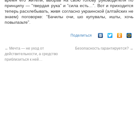
время его жители, выбрав на свою голову руководителя по
принципу — “твердая рука” и “сила есть…”. Вот и приходится
теперь расхлебывать, живя согласно украинской (алтайских не
знаем) поговорке: “Бачилы очи, шо купувалы, ишты, хочь
повылазьте”.
Поделиться
←
Мечта — не уход от
Безопасность гарантируется?
→
действительности, а средство
приблизиться к ней…