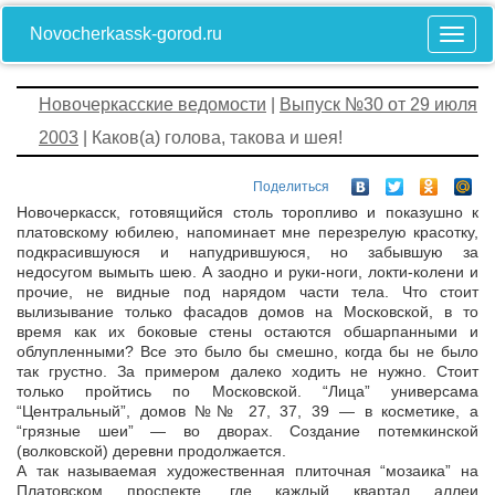
Novocherkassk-gorod.ru
Новочеркасские ведомости
|
Выпуск №30 от 29 июля
2003
| Каков(а) голова, такова и шея!
Поделиться
Новочеркасск, готовящийся столь торопливо и показушно к
платовскому юбилею, напоминает мне перезрелую красотку,
подкрасившуюся и напудрившуюся, но забывшую за
недосугом вымыть шею. А заодно и руки-ноги, локти-колени и
прочие, не видные под нарядом части тела. Что стоит
вылизывание только фасадов домов на Московской, в то
время как их боковые стены остаются обшарпанными и
облупленными? Все это было бы смешно, когда бы не было
так грустно. За примером далеко ходить не нужно. Стоит
только пройтись по Московской. “Лица” универсама
“Центральный”, домов №№ 27, 37, 39 — в косметике, а
“грязные шеи” — во дворах. Создание потемкинской
(волковской) деревни продолжается.
А так называемая художественная плиточная “мозаика” на
Платовском проспекте, где каждый квартал аллеи