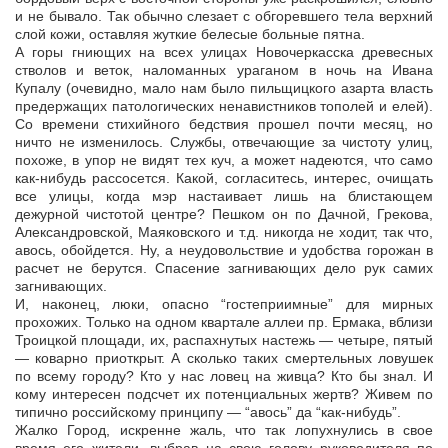
и не бывало. Так обычно слезает с обгоревшего тела верхний
слой кожи, оставляя жуткие белесые больные пятна.
А горы гниющих на всех улицах Новочеркасска древесных
стволов и веток, наломанных ураганом в ночь на Ивана
Купалу (очевидно, мало нам было пильщицкого азарта власть
предержащих патологических ненавистников тополей и елей).
Со времени стихийного бедствия прошел почти месяц, но
ничто не изменилось. Службы, отвечающие за чистоту улиц,
похоже, в упор не видят тех куч, а может надеются, что само
как-нибудь рассосется. Какой, согласитесь, интерес, очищать
все улицы, когда мэр настаивает лишь на блистающем
дежурной чистотой центре? Пешком он по Дачной, Грекова,
Александровской, Маяковского и т.д. никогда не ходит, так что,
авось, обойдется. Ну, а неудовольствие и удобства горожан в
расчет не берутся. Спасение загнивающих дело рук самих
загнивающих.
И, наконец, люки, опасно “гостеприимные” для мирных
прохожих. Только на одном квартале аллеи пр. Ермака, вблизи
Троицкой площади, их, распахнутых настежь — четыре, пятый
— коварно приоткрыт. А сколько таких смертельных ловушек
по всему городу? Кто у нас ловец на живца? Кто бы знал. И
кому интересен подсчет их потенциальных жертв? Живем по
типично российскому принципу — “авось” да “как-нибудь”.
Жалко Город, искренне жаль, что так лопухнулись в свое