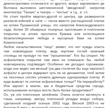
демонстративно отличается от другого: вокруг карликового де
Воллана выложено шестиконечной “звездочкой”, напротив
кинотеатра “Танаис” и театра — “костью” и т.д., и. т.п.
Но стоит пройти квартал-другой от центра, где развернется
разлюли-юбилей и нате — песок вместо растащенной плитки
на аллее Пушкинской улицы, что напротив Александровского
сада, более 30 обширных позорных проплешин в плиточном
покрытии на аллее проспекта Ермака или колосящаяся
безапелляционная лебеда и мусорные баки на аллее
Комитетской.
Любое начальственное “лицо” заявит, что нет нужды класть
там новомодную плитку, ведь кортежи гостей казачьей
столицы не проедут по тем “прошпектам”. Кто бы спорил. Но
асфальтовое покрытие там явно не помешало бы, любой
новочеркасец подтвердит. Особенно же досадно горожанам,
когда они видят, как вечный (на два столетия бы еще хватило!)
асфальт в центре вздирают чуть ли не динамитом, чтоб затем
на песочных соплях уложить дрянную одноразовую плитку. И
куда вывезут те снятые асфальтовые толщи? На переработку?
Или зароют в землю, как и бюджетные средства города,
использование которых могло быть более продуктивно?
Ох, уж эти плиточные затейники. Очень хочется взглянуть в
глаза, например, автору плиточной укладки вокруг собора,
сделанной поздней осенью 2002 года. Весной 2003-го ее
бордовый верх с восточной стороны уже раскрошился, словно