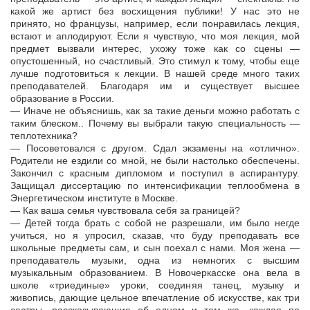
какой же артист без восхищения публики! У нас это не
принято, но французы, например, если понравилась лекция,
встают и аплодируют. Если я чувствую, что моя лекция, мой
предмет вызвали интерес, ухожу тоже как со сцены —
опустошенный, но счастливый. Это стимул к тому, чтобы еще
лучше подготовиться к лекции. В нашей среде много таких
преподавателей. Благодаря им и существует высшее
образование в России.
— Иначе не объяснишь, как за такие деньги можно работать с
таким блеском.. Почему вы выбрали такую специальность —
теплотехника?
— Посоветовался с другом. Сдал экзамены на «отлично».
Родители не ездили со мной, не были настолько обеспечены.
Закончил с красным дипломом и поступил в аспирантуру.
Защищал диссертацию по интенсификации теплообмена в
Энергетическом институте в Москве.
— Как ваша семья чувствовала себя за границей?
— Детей тогда брать с собой не разрешали, им было негде
учиться, но я упросил, сказав, что буду преподавать все
школьные предметы сам, и сын поехал с нами. Моя жена —
преподаватель музыки, одна из немногих с высшим
музыкальным образованием. В Новочеркасске она вела в
школе «триединые» уроки, соединяя танец, музыку и
живопись, дающие цельное впечатление об искусстве, как три