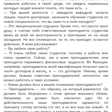
привыкли работать в такой среде, что увидеть нормальных
молодых людей значило понять, что такие есть…»
— При вашей занятости — заведуете кафедрой, читаете
лекции, пишете докторскую, начинаете обучение студентов по
новой специальности, что вы сами-то в этом находите?
— Это эмоциональная отдушина. Кроме того, что просто греет
душу, я считаю себя ответственным преподнести студентам
жизнь во всей ее многогранности и приглашаю их на наши
заседания. Не все откликаются, но те, кто приходит, остаются
довольны. И всем рассказывают.
— Вы любите свою работу?
— Я очень люблю своих студентов, поэтому и работа мне
очень нравится. Сейчас, как и всем преподавателям, мне
приходится переживать финансовые трудности. Во Франции,
например, преподаватель моей квалификации получает шесть
тысяч долларов в месяц, я — сто долларов. Никому, кроме
русских, бывших советских преподавателей, непонятно, как
можно работать в таких условиях.
— Каким должен быть в вашем понимании преподаватель?
— Преподаватель — это образец, на который равняются. Он
должен быть безупречен с точки зрения внешнего облика.
Например, он должен быть элегантно одет. Но в
действительности наши преподаватели одеваются по
принципу «этому костюму сто лет, а он все еще как новый». А
преподаватель — это артист, и каждая лекция — спектакль. Но