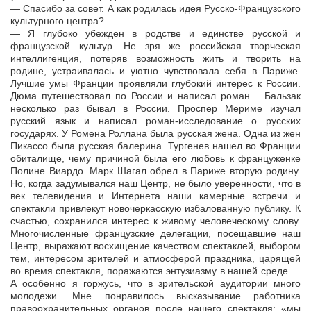
— Спасибо за совет. А как родилась идея Русско-Французского
культурного центра?
— Я глубоко убежден в родстве и единстве русской и
французской культур. Не зря же российская творческая
интеллигенция, потеряв возможность жить и творить на
родине, устраивалась и уютно чувствовала себя в Париже.
Лучшие умы Франции проявляли глубокий интерес к России.
Дюма путешествовал по России и написал роман… Бальзак
несколько раз бывал в России. Проспер Мериме изучал
русский язык и написал роман-исследование о русских
государях. У Ромена Роллана была русская жена. Одна из жен
Пикассо была русская балерина. Тургенев нашел во Франции
обиталище, чему причиной была его любовь к француженке
Полине Виардо. Марк Шагал обрел в Париже вторую родину.
Но, когда задумывался наш Центр, не было уверенности, что в
век телевидения и Интернета наши камерные встречи и
спектакли привлекут новочеркасскую избалованную публику. К
счастью, сохранился интерес к живому человеческому слову.
Многочисленные французские делегации, посещавшие наш
Центр, выражают восхищение качеством спектаклей, выбором
тем, интересом зрителей и атмосферой праздника, царящей
во время спектакля, поражаются энтузиазму в нашей среде….
А особенно я горжусь, что в зрительской аудитории много
молодежи. Мне понравилось высказывание работника
правоохранительных органов после нашего спектакля: «мы