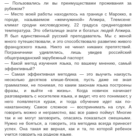
— Пользовались ли вы преимуществами проживания за
рубежом?
— Место моей работы находилось на границе с Марокко, в
городе, называемом «жемчужиной» Алжира, Тлемсене:
климат сродни кисловодскому, 22 градуса среднегодовая
температура. Это обиталище знати и богатых людей Алжира.
Я был единственный русский преподаватель. Мы с женой
много путешествовали, и это способствовало развитию живого
французского языка. Никто не чинил никаких препятствий.
Пограничники удивлялись, лишь увидев российский
общегражданский зарубежный паспорт.
— Какой метод изучения языка, по вашему мнению, самый
эффективный?
— Самая эффективная методика — это выучить наизусть
несколько десятков клише-блоков, пусть даже не зная
грамматики, не понимая, по каким законам языка построены
фразы, и выйти «в жизнь». Когда новичок начинает
разговаривать с носителем языка, и видит, что его понимают, у
него появляется кураж, и тогда обучение идет как по-
накатанному. Самое сложное — воспринимать на слух. А
говорить можно и неграмотно, вас все равно поймут. Многие
так и не могут заговорить, опасаясь показаться смешными.
Нужно не бояться, а говорить, эта методика всегда принесет
успех. Она такая же верная, как и та, по которой ребенок
учится говорить на родном языке.