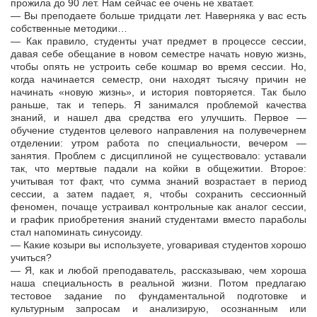
прожила до 90 лет. Нам сейчас ее очень не хватает.
— Вы преподаете больше тридцати лет. Наверняка у вас есть
собственные методики…
— Как правило, студенты учат предмет в процессе сессии,
давая себе обещание в новом семестре начать новую жизнь,
чтобы опять не устроить себе кошмар во время сессии. Но,
когда начинается семестр, они находят тысячу причин не
начинать «новую жизнь», и история повторяется. Так было
раньше, так и теперь. Я занимался проблемой качества
знаний, и нашел два средства его улучшить. Первое —
обучение студентов целевого направления на полувечернем
отделении: утром работа по специальности, вечером —
занятия. Проблем с дисциплиной не существовало: уставали
так, что мертвые падали на койки в общежитии. Второе:
учитывая тот факт, что сумма знаний возрастает в период
сессии, а затем падает, я, чтобы сохранить сессионный
феномен, почаще устраивал контрольные как аналог сессии,
и график приобретения знаний студентами вместо параболы
стал напоминать синусоиду.
— Какие козыри вы используете, уговаривая студентов хорошо
учиться?
— Я, как и любой преподаватель, рассказываю, чем хороша
наша специальность в реальной жизни. Потом предлагаю
тестовое задание по фундаментальной подготовке и
культурным запросам и анализирую, осознанным или