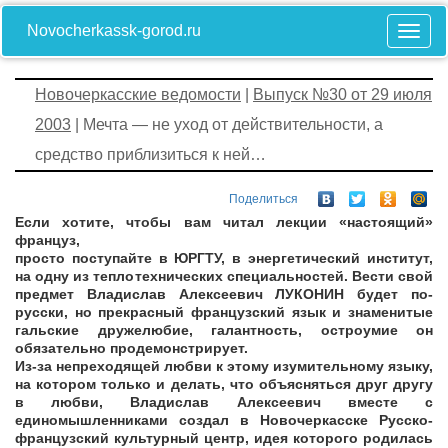
Novocherkassk-gorod.ru
Новочеркасские ведомости
|
Выпуск №30 от 29 июля
2003
| Мечта — не уход от действительности, а
средство приблизиться к ней…
Поделиться
Если хотите, чтобы вам читал лекции «настоящий»
француз,
просто поступайте в ЮРГТУ, в энергетический институт,
на одну из теплотехнических специальностей. Вести свой
предмет Владислав Алексеевич ЛУКОНИН будет по-
русски, но прекрасный французский язык и знаменитые
гальские дружелюбие, галантность, остроумие он
обязательно продемонстрирует.
Из-за непреходящей любви к этому изумительному языку,
на котором только и делать, что объясняться друг другу
в любви, Владислав Алексеевич вместе с
единомышленниками создал в Новочеркасске Русско-
французский культурный центр, идея которого родилась