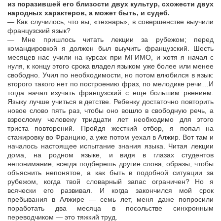
из поразившей его близости двух культур, схожести двух
народных характеров, а может быть, и судеб.
— Как случилось, что вы, «технарь», в совершенстве выучили
французский язык?
— Мне пришлось читать лекции за рубежом; перед
командировкой я должен был выучить французский. Шесть
месяцев нас учили на курсах при МГИМО, и хотя я начал с
нуля, к концу этого срока владел языком уже более или менее
свободно. Учил по необходимости, но потом влюбился в язык:
второго такого нет по построению фраз, по мелодике речи…И
тогда начал изучать французский с еще большим рвением.
Языку лучше учиться в детстве. Ребенку достаточно повторить
новое слово пять раз, чтобы оно вошло в свободную речь, а
взрослому человеку тридцати лет необходимо для этого
триста повторений. Пройдя жесткий отбор, я попал на
стажировку во Францию, а уже потом уехал в Алжир. Вот там и
началось настоящее испытание знания языка. Читая лекции
дома, на родном языке, и видя в глазах студентов
непонимание, всегда подберешь другие слова, образы, чтобы
объяснить непонятое, а как быть в подобной ситуации за
рубежом, когда твой словарный запас ограничен? Но я
всячески его развивал. И когда закончился мой срок
пребывания в Алжире — семь лет, меня даже попросили
поработать два месяца в посольстве синхронным
переводчиком — это тяжкий труд.