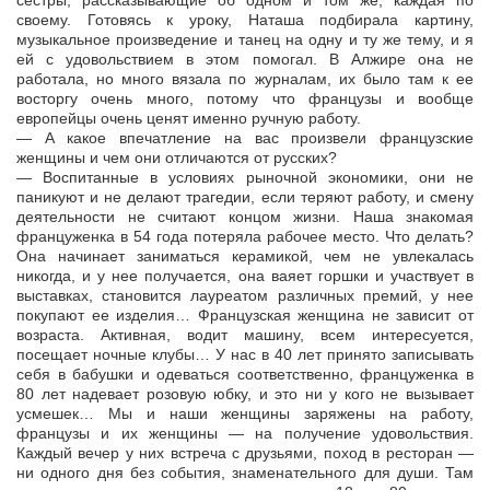
сестры, рассказывающие об одном и том же, каждая по
своему. Готовясь к уроку, Наташа подбирала картину,
музыкальное произведение и танец на одну и ту же тему, и я
ей с удовольствием в этом помогал. В Алжире она не
работала, но много вязала по журналам, их было там к ее
восторгу очень много, потому что французы и вообще
европейцы очень ценят именно ручную работу.
— А какое впечатление на вас произвели французские
женщины и чем они отличаются от русских?
— Воспитанные в условиях рыночной экономики, они не
паникуют и не делают трагедии, если теряют работу, и смену
деятельности не считают концом жизни. Наша знакомая
француженка в 54 года потеряла рабочее место. Что делать?
Она начинает заниматься керамикой, чем не увлекалась
никогда, и у нее получается, она ваяет горшки и участвует в
выставках, становится лауреатом различных премий, у нее
покупают ее изделия… Французская женщина не зависит от
возраста. Активная, водит машину, всем интересуется,
посещает ночные клубы… У нас в 40 лет принято записывать
себя в бабушки и одеваться соответственно, француженка в
80 лет надевает розовую юбку, и это ни у кого не вызывает
усмешек… Мы и наши женщины заряжены на работу,
французы и их женщины — на получение удовольствия.
Каждый вечер у них встреча с друзьями, поход в ресторан —
ни одного дня без события, знаменательного для души. Там