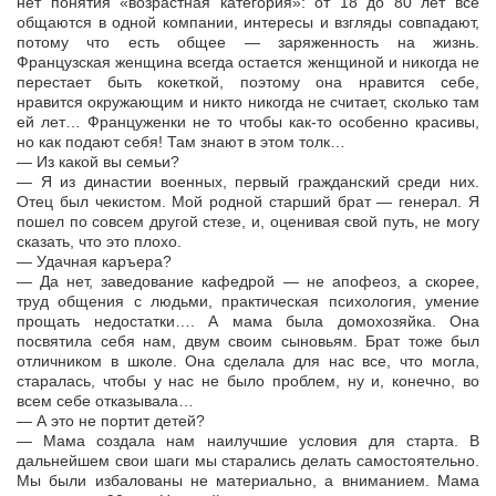
нет понятия «возрастная категория»: от 18 до 80 лет все
общаются в одной компании, интересы и взгляды совпадают,
потому что есть общее — заряженность на жизнь.
Французская женщина всегда остается женщиной и никогда не
перестает быть кокеткой, поэтому она нравится себе,
нравится окружающим и никто никогда не считает, сколько там
ей лет… Француженки не то чтобы как-то особенно красивы,
но как подают себя! Там знают в этом толк…
— Из какой вы семьи?
— Я из династии военных, первый гражданский среди них.
Отец был чекистом. Мой родной старший брат — генерал. Я
пошел по совсем другой стезе, и, оценивая свой путь, не могу
сказать, что это плохо.
— Удачная каръера?
— Да нет, заведование кафедрой — не апофеоз, а скорее,
труд общения с людьми, практическая психология, умение
прощать недостатки…. А мама была домохозяйка. Она
посвятила себя нам, двум своим сыновьям. Брат тоже был
отличником в школе. Она сделала для нас все, что могла,
старалась, чтобы у нас не было проблем, ну и, конечно, во
всем себе отказывала…
— А это не портит детей?
— Мама создала нам наилучшие условия для старта. В
дальнейшем свои шаги мы старались делать самостоятельно.
Мы были избалованы не материально, а вниманием. Мама