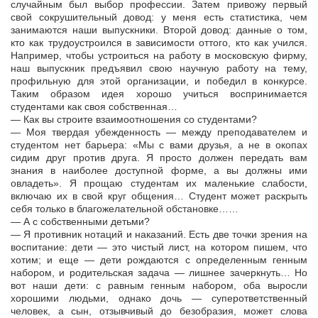
случайным был выбор профессии. Затем привожу первый
свой сокрушительный довод: у меня есть статистика, чем
занимаются наши выпускники. Второй довод: данные о том,
кто как трудоустроился в зависимости оттого, кто как учился.
Например, чтобы устроиться на работу в московскую фирму,
наш выпускник предъявил свою научную работу на тему,
профильную для этой организации, и победил в конкурсе.
Таким образом идея хорошо учиться воспринимается
студентами как своя собственная…
— Как вы строите взаимоотношения со студентами?
— Моя твердая убежденность — между преподавателем и
студентом нет барьера: «Мы с вами друзья, а не в окопах
сидим друг против друга. Я просто должен передать вам
знания в наиболее доступной форме, а вы должны ими
овладеть». Я прощаю студентам их маленькие слабости,
включаю их в свой круг общения… Студент может раскрыть
себя только в благожелательной обстановке……
— А с собственными детьми?
— Я противник нотаций и наказаний. Есть две точки зрения на
воспитание: дети — это чистый лист, на котором пишем, что
хотим; и еще — дети рождаются с определенным генным
набором, и родительская задача — лишнее зачеркнуть… Но
вот наши дети: с равным генным набором, оба выросли
хорошими людьми, однако дочь — суперответственный
человек, а сын, отзывчивый до безобразия, может слова