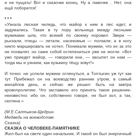
и не пущать! Вот и сказочке конец. Ну а лавочке… Нет, она
ещё поборется!
* * *
«Узнала лесная челядь, что майор к ним в лес едет, и
задумались. Такая в ту пору вольница между лесными
мужиками шла, что всякий по своему норовил. Звери —
рыскали, птицы — летали, насекомые — ползали; а в ногу
никто маршировать не хотел. Понимали мужики, что их за это
не похвалят, но сами собой остепениться уже не могли. «Вот
ужо приедет майор, — говорили они, — засыпет он нам —
тогда мы и узнаем, как кузькину тёщу зовут!»
И точно: не успели мужики оглянуться, а Топтыгин уж тут как
тут. Прибежал он на воеводство ранним утром, в самый
михайлов день, и сейчас же решил: быть на завтра
кровопролитию. Что заставило его принять такое решение-
неизвестно: ибо он, собственно говоря, не был зол, а так,
скотина.»
(М.Е.Салтыков-Щедрин.
Медведь на воеводстве.
Сказка)
СКАЗКА О ЧЕЛОВЕКЕ-ПАМЯТНИКЕ
Жил-был на свете один начальник. И такой он был энергичный