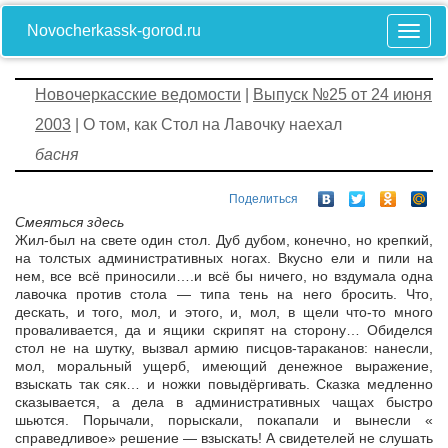
Novocherkassk-gorod.ru
Новочеркасские ведомости
|
Выпуск №25 от 24 июня
2003
| О том, как Стол на Лавочку наехал
басня
Поделиться
Смеяться здесь
Жил-был на свете один стол. Дуб дубом, конечно, но крепкий,
на толстых административных ногах. Вкусно ели и пили на
нем, все всё приносили….и всё бы ничего, но вздумала одна
лавочка против стола — типа тень на него бросить. Что,
дескать, и того, мол, и этого, и, мол, в щели что-то много
проваливается, да и ящики скрипят на сторону… Обиделся
стол не на шутку, вызвал армию писцов-тараканов: нанесли,
мол, моральный ущерб, имеющий денежное выражение,
взыскать так сяк… и ножки повыдёргивать. Сказка медленно
сказывается, а дела в административных чащах быстро
шьются. Порычали, порыскали, покапали и вынесли «
справедливое» решение — взыскать! А свидетелей не слушать