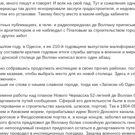
е, много пишут и говорят. И всяк на свой лад. Тут и сожаления одн
еркасцы так долго игнорировали заслуги градостроителя, и недовол
том его установки. Такому бюсту место в каком-нибудь кабинете.
етных публикациях, в теле- и радиопередачах де Воллану приписыв
н архитектором и не наблюдал с Платовым за строительством горо
 других забот.
шлом году, в Одессе, к ее 210-й годовщине выпустили малоформат
у составили краткие годовые итоги службы автора в военное и мирн
 донской столице де Воллан написал всего один абзац:
ко собравшись продолжать инспекцию в своих прочих районах, пол
им казакам, чтобы выбрать место для их новой столицы. Здесь я со
ужению».
ьше ни слова о нашем славном городе, тогда как «Записки об Одес
емени работы над планом Нового Черкасска 52-летний де Воллан 
артаменте путей сообщения. Сферой его деятельности были в осно
тирование и строительство каналов, шлюзов, портов). Так в 1804-
ем и Азовским морем, прорабатывал идею Волго-Донского канала,
рогском и Феодосиевском портах и, в конце концов, заболел ката
ого флота предложил де Воллану более спокойную должность генер
о непоседливый генерал предпочел остаться в департаменте путе
ему проводил в инспекционных поездках. Закалка военного инже