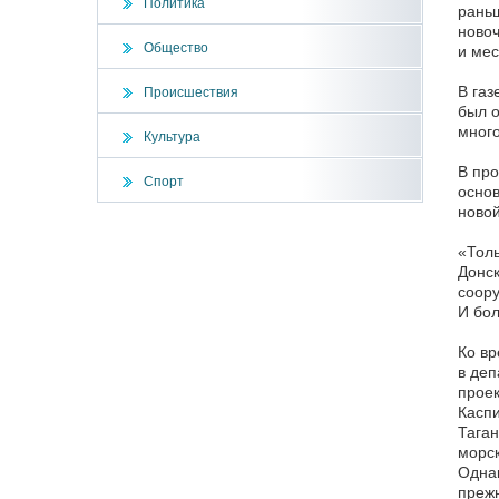
Политика
раньш
новоч
Общество
и мес
В газ
Происшествия
был о
много
Культура
В про
Спорт
основ
новой
«Толь
Донск
соор
И бол
Ко вр
в деп
проек
Каспи
Таган
морск
Однак
прежн