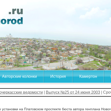
Авторские колонки
История
Камертон
очеркасские ведомости
|
Выпуск №25 от 24 июня 2003
| Сро
 установки на Платовском проспекте бюста автора генплана Нового