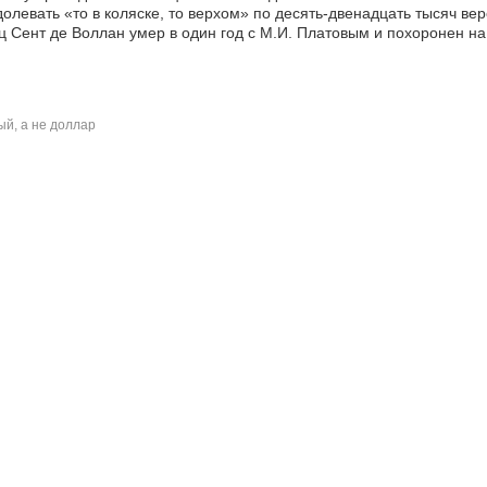
олевать «то в коляске, то верхом» по десять-двенадцать тысяч верст
 Сент де Воллан умер в один год с М.И. Платовым и похоронен на
й, а не доллар