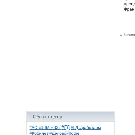
преод
Франц
←
Зелены
Облако тегов
#ГД
#АО «ЭПМ-НЭЗ»
#ГД #работаем
#ДеловойКофе
#Кобилев