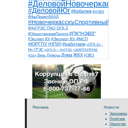
#ДеловойНовочеркасск
#ДеловойЮг
#Кобилев
#НЭВЗ
#НацПроектБКАД
#НовочеркасскъСпортивный
#НчГРЭС ПАО ОГК-2
#ПК"НЭВЗ"
#ОбщественнаяПалата
#Эксперт Юг
#Эксперт Юг #МСП
#ЮРГПУ (НПИ)
#работаем
«ОГК-2» -
Нч ГРЭС
«ОГК-2» – НчГРЭС
«ЭНЕРГОПРОМ-
Дума
ЖКХ
НЭВЗ
День Победы
НЭЗ»
ТНТ
НчГРЭС
Победа
Собор
ТПП
благоустройство
ветераны
выборы
дети
дороги
казаки
коррупция
космос
парк
общественная палата
пожар
роща
спорт
художники
театр
транспорт
Реклама
Новости
Экономика
Политика
Общество