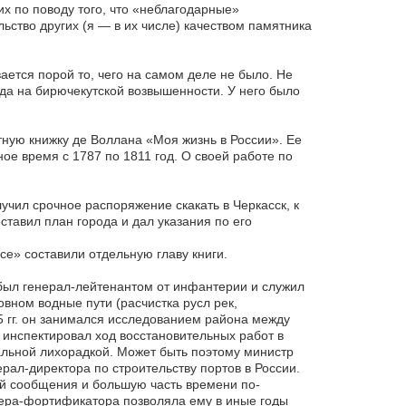
их по поводу того, что «неблагодарные»
ьство других (я — в их числе) качеством памятника
ается порой то, чего на самом деле не было. Не
да на бирючекутской возвышенности. У него было
ную книжку де Воллана «Моя жизнь в России». Ее
ое время с 1787 по 1811 год. О своей работе по
учил срочное распоряжение скакать в Черкасск, к
ставил план города и дал указания по его
се» составили отдельную главу книги.
был генерал-лейтенантом от инфантерии и служил
вном водные пути (расчистка русл рек,
05 гг. он занимался исследованием района между
 инспектировал ход восстановительных работ в
ральной лихорадкой. Может быть поэтому министр
ал-директора по строительству портов в России.
й сообщения и большую часть времени по-
нера-фортификатора позволяла ему в иные годы