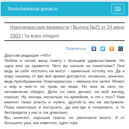
Novocherkassk-gorod.ru
Новочеркасские ведомости
|
Выпуск №25 от 24 июня
2003
| За мэра обидно!
Поделиться
Дорогая редакция «ЧЛ»!
Люблю и читаю вашу газету с большим удовольствием. Но
одно мне не нравится. Чего вы напали на памятники? Они
ведь за себя постоять не могут – каменные потому что. Да и
мэру нашему от вас всё время достается, косвенно, конечно,
ведь преображение Новочеркасска – именно его затея. Может
и мэр в чем-то не прав, не знаю. Но мне за него по-
человечески обидно. Дело он свое делает, на мой взгляд,
хорошо. Ну, иногда, несколько по-армейски, и что с того? Нам
именно такая власть и нужна, другой-то мы не заслужили.
Пора некоторых и построить, да кое-где и поприжать, а то
беспредела у нас и так довольно.
Вы, конечно, хорошая газета, но умничаете много. А от
большого ума, как известно, одно горе.