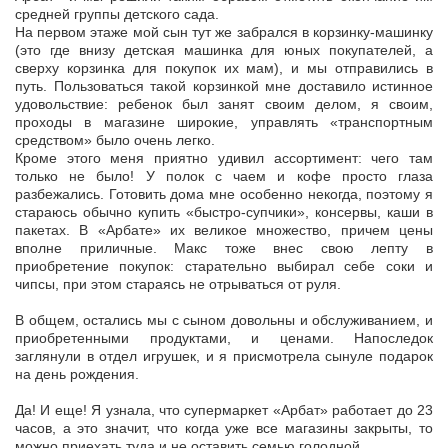
средней группы детского сада.
На первом этаже мой сын тут же забрался в корзинку-машинку
(это где внизу детская машинка для юных покупателей, а
сверху корзинка для покупок их мам), и мы отправились в
путь. Пользоваться такой корзинкой мне доставило истинное
удовольствие: ребенок был занят своим делом, я своим,
проходы в магазине широкие, управлять «транспортным
средством» было очень легко.
Кроме этого меня приятно удивил ассортимент: чего там
только не было! У полок с чаем и кофе просто глаза
разбежались. Готовить дома мне особенно некогда, поэтому я
стараюсь обычно купить «быстро-супчики», консервы, каши в
пакетах. В «Арбате» их великое множество, причем цены
вполне приличные. Макс тоже внес свою лепту в
приобретение покупок: старательно выбирал себе соки и
чипсы, при этом стараясь не отрываться от руля.
В общем, остались мы с сыном довольны и обслуживанием, и
приобретенными продуктами, и ценами. Напоследок
заглянули в отдел игрушек, и я присмотрела сынуле подарок
на день рождения.
Да! И еще! Я узнала, что супермаркет «Арбат» работает до 23
часов, а это значит, что когда уже все магазины закрыты, то
можно приехать туда и не оставить семью голодной.