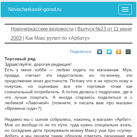
Novocherkassk-gorod.ru
Новочеркасские ведомости
|
Выпуск №23 от 11 июня
2003
| Как Макс рулил по «Арбату»
Поделиться
Торговый ряд
Здравствуйте, дорогая редакция!
Есть у меня хобби — люблю ходить по магазинам. Муж,
правда, считает это недостатком, но, по-моему, это
продолжение моих достоинств. Потому что я не просто хожу и
покупаю, но оцениваю все эти торговые точки как
сознательный потребитель. А потом делюсь с подругами, где и
что лучше покупать. А иногда стараюсь поделиться и с
любимой «Лавочкой» (помните, я писала вам про магазин
«Времена года»?).
Недавно мы с сыном собрались, наконец, в магазин «Арбат».
Мне он вообще-то не по пути, туда нужно специально ехать,
но соседские дети прожужжали моему Максу уши про «супер-
Арбат» и мы решили таким образом отметить окончание им