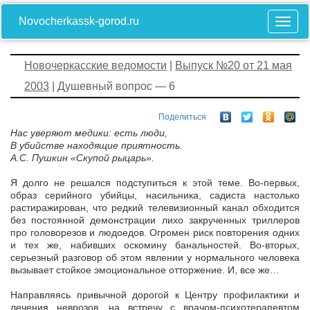
Novocherkassk-gorod.ru
Новочеркасские ведомости
|
Выпуск №20 от 21 мая
2003
| Душевный вопрос — 6
Поделиться
Нас уверяют медики: есть люди,
В убийстве находящие приятность.
А.С. Пушкин «Скупой рыцарь».
Я долго не решался подступиться к этой теме. Во-первых,
образ серийного убийцы, насильника, садиста настолько
растиражирован, что редкий телевизионный канал обходится
без постоянной демонстрации лихо закрученных триллеров
про головорезов и людоедов. Огромен риск повторения одних
и тех же, набивших оскомину банальностей. Во-вторых,
серьезный разговор об этом явлении у нормального человека
вызывает стойкое эмоциональное отторжение. И, все же…
Направляясь привычной дорогой к Центру профилактики и
лечения неврозов, на встречу с врачом-психотерапевтом