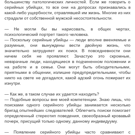
большинству патологических личностей. Если же говорить о
серийных убийцах, то все они на допросах признавались в
какой-либо ущербности, отравлявшей им жизнь. Многие из них
страдали от собственной мужской несостоятельности.
— Не могли бы вы нарисовать, в общих чертах,
психологический портрет такого человека.
— Поскольку серийные убийцы — люди вполне вменяемые и
разумные, они вынуждены вести двойную жизнь, что
значительно затрудняет их поиск. В повседневности они
ничем себя не проявляют. Зачастую это скромные,
невзрачные люди, находящиеся в подчиненном положении и
на работе и в семье. Они могут быть обходительными,
приятными в общении, излишне предупредительными, чтобы
никто на свете не догадался, какой адский огонь пожирает их
изнутри.
— Как же, в таком случае их удается находить?
— Подобные вопросы вне моей компетенции. Знаю лишь, что
поисками одного серийного убийцы занимается несколько
бригад опытнейших следователей. Облегчить поиски помогает
определенный стереотип поведения, своеобразный кровавый
почерк, присущий только одному, данному индивидууму.
— Появление серийного убийцы часто сравнивают с