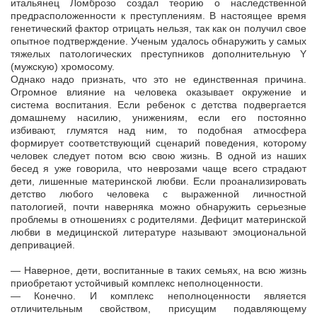
итальянец Ломброзо создал теорию о наследственной
предрасположенности к преступлениям. В настоящее время
генетический фактор отрицать нельзя, так как он получил свое
опытное подтверждение. Ученым удалось обнаружить у самых
тяжелых патологических преступников дополнительную Y
(мужскую) хромосому.
Однако надо признать, что это не единственная причина.
Огромное влияние на человека оказывает окружение и
система воспитания. Если ребенок с детства подвергается
домашнему насилию, унижениям, если его постоянно
избивают, глумятся над ним, то подобная атмосфера
формирует соответствующий сценарий поведения, которому
человек следует потом всю свою жизнь. В одной из наших
бесед я уже говорила, что неврозами чаще всего страдают
дети, лишенные материнской любви. Если проанализировать
детство любого человека с выраженной личностной
патологией, почти наверняка можно обнаружить серьезные
проблемы в отношениях с родителями. Дефицит материнской
любви в медицинской литературе называют эмоциональной
депривацией.
— Наверное, дети, воспитанные в таких семьях, на всю жизнь
приобретают устойчивый комплекс неполноценности.
— Конечно. И комплекс неполноценности является
отличительным свойством, присущим подавляющему