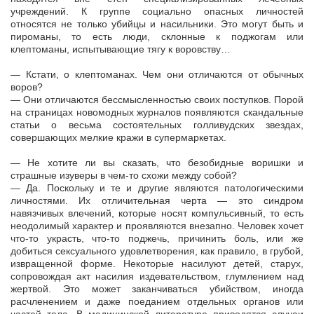
учреждений. К группе социально опасных личностей
относятся не только убийцы и насильники. Это могут быть и
пироманы, то есть люди, склонные к поджогам или
клептоманы, испытывающие тягу к воровству…
— Кстати, о клептоманах. Чем они отличаются от обычных
воров?
— Они отличаются бессмысленностью своих поступков. Порой
на страницах новомодных журналов появляются скандальные
статьи о весьма состоятельных голливудских звездах,
совершающих мелкие кражи в супермаркетах.
— Не хотите ли вы сказать, что безобидные воришки и
страшные изуверы в чем-то схожи между собой?
— Да. Поскольку и те и другие являются патологическими
личностями. Их отличительная черта — это синдром
навязчивых влечений, которые носят компульсивный, то есть
неодолимый характер и проявляются внезапно. Человек хочет
что-то украсть, что-то поджечь, причинить боль, или же
добиться сексуального удовлетворения, как правило, в грубой,
извращенной форме. Некоторые насилуют детей, старух,
сопровождая акт насилия издевательством, глумлением над
жертвой. Это может заканчиваться убийством, иногда
расчленением и даже поеданием отдельных органов или