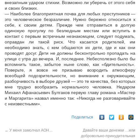
внезапным ударом стихии. Возможно ли уберечь от этого себя
и своих близких.
— Наиболее благоприятная почва для любых преступников —
это человеческое безразличие. Нужно бережно относиться к
себе, к своим детям. Прежде чем отправиться в долгую
одинокую прогулку по безлюдным местам или вступить в
контакт с первым встречным незнакомцем, следует подумать,
оправдан ли такой риск. Что касается родителей, им
необходимо знать, с кем общаются их дети, где и как они
проводят досуг. Дети не должны бесконтрольно пропадать на
улице с утра до вечера. И, последнее. Небесполезно было бы
вспомнить такое, забытое ныне слово, как «бдительность».
Поверьте, я вовсе не призываю возродить атмосферу
всеобщей подозрительности, но внимание к окружающим,
разборчивость в выборе друзей — это те качества, без которых
мне трудно вообразить нормального человека. Недаром
Михаил Афанасьевич Булгаков первую главу романа «Мастер
и Маргарита» назвал именно так: «Никогда не разговаривайте
с неизвестными».
Поделиться
←
У меня замолчал АОН…
Давайте ваши денежки …или
добровольно-принудительная