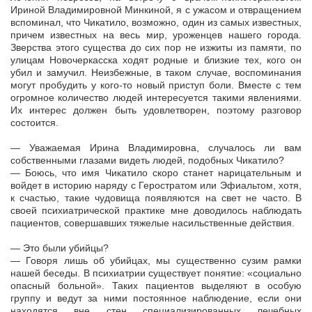
Ириной Владимировной Минкиной, я с ужасом и отвращением
вспоминал, что Чикатило, возможно, один из самых известных,
причем известных на весь мир, уроженцев нашего города.
Зверства этого существа до сих пор не изжиты из памяти, по
улицам Новочеркасска ходят родные и близкие тех, кого он
убил и замучил. Неизбежные, в таком случае, воспоминания
могут пробудить у кого-то новый приступ боли. Вместе с тем
огромное количество людей интересуется такими явлениями.
Их интерес должен быть удовлетворен, поэтому разговор
состоится.
— Уважаемая Ирина Владимировна, случалось ли вам
собственными глазами видеть людей, подобных Чикатило?
— Боюсь, что имя Чикатило скоро станет нарицательным и
войдет в историю наряду с Геростратом или Эфиальтом, хотя,
к счастью, такие чудовища появляются на свет не часто. В
своей психиатрической практике мне доводилось наблюдать
пациентов, совершавших тяжелые насильственные действия.
— Это были убийцы?
— Говоря лишь об убийцах, мы существенно сузим рамки
нашей беседы. В психиатрии существует понятие: «социально
опасный больной». Таких пациентов выделяют в особую
группу и ведут за ними постоянное наблюдение, если они
находятся вне стен специализированных лечебных