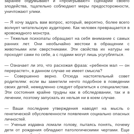
заранее обдумывают и «проигрывают» сценарий своего
злодейства, тщательно соблюдают меры предосторожности,
уничтожают улики.
— Я хочу задать вам вопрос, который, вероятно, более всего
волнует читательскую аудиторию. Как человек превращается в
кровожадного монстра.
— Тяжелые психопаты обращают на себя внимание с самых
ранних лет. Они необычайно жестоки в обращении с
животными или сверстниками. Эти свойства их натуры не
проходят сами по себе, а с годами могут лишь усугубляться.
— Означает ли это, что расхожая фраза: «ребенок мал — он
перерастет», в данном случае не имеет смысла?
— Совершенно верно. Отсюда настоятельный совет
родителям: если вы заметили нечто подобное в поведении
своих детей, немедленно следует обратиться к специалистам.
Эти состояния крайне трудны как в обследовании, так и в
лечении, поэтому запускать их нельзя ни в коем случае.
— Ваши последние утверждения наводят на мысль о
генетической обусловленности появления социально опасных
личностей.
— Ученые издавна ломали голову, пытаясь понять, почему
дети от рождения обладают патологическими чертами. Еще