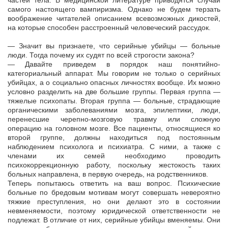
частей тела. В медицинской литературе приводятся случаи
самого настоящего вампиризма. Однако не будем терзать
воображение читателей описанием всевозможных дикостей,
на которые способен расстроенный человеческий рассудок.
— Значит вы признаете, что серийные убийцы — больные
люди. Тогда почему их судят по всей строгости закона?
— Давайте приведем в порядок наш понятийно-
категориальный аппарат. Мы говорим не только о серийных
убийцах, а о социально опасных личностях вообще. Их можно
условно разделить на две большие группы. Первая группа —
тяжелые психопаты. Вторая группа — больные, страдающие
органическими заболеваниями мозга, эпилептики, люди,
перенесшие черепно-мозговую травму или сложную
операцию на головном мозге. Все пациенты, относящиеся ко
второй группе, должны находиться под постоянным
наблюдением психолога и психиатра. С ними, а также с
членами их семей необходимо проводить
психокоррекционную работу, поскольку жестокость таких
больных направлена, в первую очередь, на родственников.
Теперь попытаюсь ответить на ваш вопрос. Психические
больные по бредовым мотивам могут совершать невероятно
тяжкие преступления, но они делают это в состоянии
невменяемости, поэтому юридической ответственности не
подлежат. В отличие от них, серийные убийцы вменяемы. Они