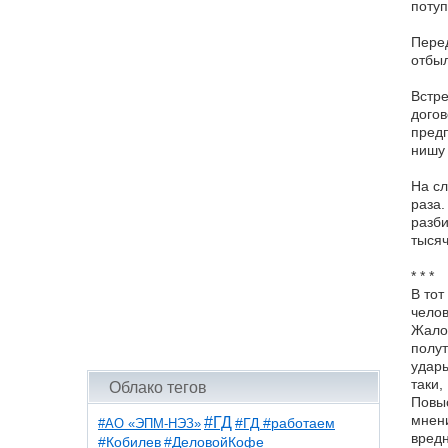
потуп
Перед
отбыл
Встре
догов
предп
нишу 
На сл
раза.
разби
тыся
* * *
В тот
челов
Жалов
полут
удары
таки,
Облако тегов
Повыс
мнени
#ГД
#АО «ЭПМ-НЭЗ»
#ГД #работаем
вредн
#ДеловойКофе
#Кобилев