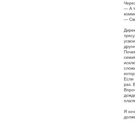
Через
— А т
комме
— Све
Дирек
трясу
усвои
друг
Почем
семим
исклю
сложи
котор
Если 
раз. 
Впроч
дожде
платя
Я хоч
долже