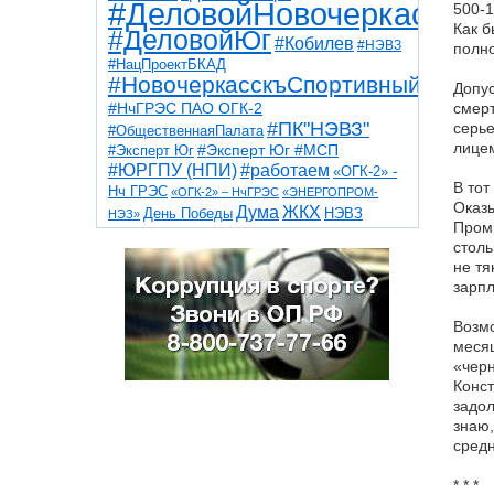
#ДеловойНовочеркасск
500-1
Как б
#ДеловойЮг
#Кобилев
#НЭВЗ
полно
#НацПроектБКАД
#НовочеркасскъСпортивный
Допус
#НчГРЭС ПАО ОГК-2
смерт
#ПК"НЭВЗ"
серье
#ОбщественнаяПалата
лицем
#Эксперт Юг
#Эксперт Юг #МСП
#ЮРГПУ (НПИ)
#работаем
«ОГК-2» -
В тот
Нч ГРЭС
«ОГК-2» – НчГРЭС
«ЭНЕРГОПРОМ-
Оказы
Дума
ЖКХ
НЭВЗ
День Победы
НЭЗ»
Промы
ТНТ
НчГРЭС
Победа
Собор
ТПП
столь
благоустройство
ветераны
выборы
не тя
дети
дороги
казаки
коррупция
космос
зарпл
парк
общественная палата
пожар
роща
спорт
художники
театр
транспорт
Возмо
месяц
«черн
Конст
задол
знаю,
средн
* * *