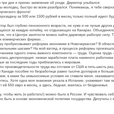
 три дня я принес заявление об уходе. Директор улыбался:
ы молодец. Быстро во всем разобрался. Понимаешь, я тебе сверхз
рческого фронта!
рхзадачу за 500 или 1500 рублей в месяц только полный идиот буд
тор был глубоко пенсионного возраста, не хуже и не лучше други
щихся за каждую копейку, но отдыхающих на Канарах. Объединяло и
ли, что в Центре занятости можно найти дармовую рабочую силу. Т
их коммерческих фирмах…
у пробуксовывает реформа экономики в Новочеркасске? В области?
ильными шагами? На мой взгляд, в процессе реформы произошла л
чением одного очень важного компонента — труда. Оценка труда 
лась диспропорция: низкая заработная плата наемного работника 
ые за последние годы приблизились к мировым.
по производительности труда мы отстаем от США в пять-шесть раз
В Канаде пособие по безработице равно тысяче долларов и больше 
ем, в какие бы невыносимые условия не ставили меня, оказавшегос
тесь. Хотя одна моя знакомая уехала в Испанию, ухаживает там з
т ей 650 евро в месяц, а здесь, бедная, маялась от безденежья.
у, чтобы жить (и работать!) можно было в России. И чувствовать с
н быть в основе экономической политики государства. Депутаты с 