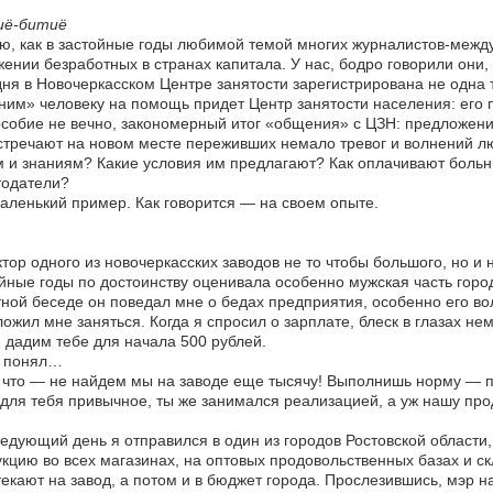
ё-битиё
, как в застойные годы любимой темой многих журналистов-межд
ении безработных в странах капитала. У нас, бодро говорили они,
ня в Новочеркасском Центре занятости зарегистрирована не одна
им» человеку на помощь придет Центр занятости населения: его по
собие не вечно, закономерный итог «общения» с ЦЗН: предложени
стречают на новом месте переживших немало тревог и волнений 
 и знаниям? Какие условия им предлагают? Как оплачивают больн
тодатели?
аленький пример. Как говорится — на своем опыте.
тор одного из новочеркасских заводов не то чтобы большого, но и 
йные годы по достоинству оценивала особенно мужская часть горо
ной беседе он поведал мне о бедах предприятия, особенно его во
ожил мне заняться. Когда я спросил о зарплате, блеск в глазах не
 дадим тебе для начала 500 рублей.
 понял…
что — не найдем мы на заводе еще тысячу! Выполнишь норму — пол
для тебя привычное, ты же занимался реализацией, а уж нашу про
едующий день я отправился в один из городов Ростовской области
кцию во всех магазинах, на оптовых продовольственных базах и с
екают на завод, а потом и в бюджет города. Прослезившись, мэр н