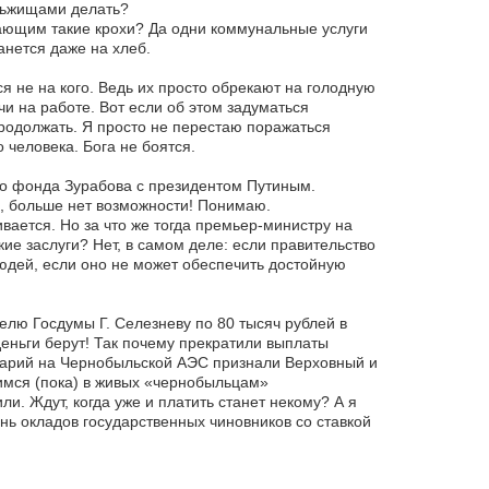
еньжищами делать?
ающим такие крохи? Да одни коммунальные услуги
анется даже на хлеб.
ся не на кого. Ведь их просто обрекают на голодную
и на работе. Вот если об этом задуматься
продолжать. Я просто не перестаю поражаться
 человека. Бога не боятся.
го фонда Зурабова с президентом Путиным.
х, больше нет возможности! Понимаю.
ается. Но за что же тогда премьер-министру на
кие заслуги? Нет, в самом деле: если правительство
людей, если оно не может обеспечить достойную
лю Госдумы Г. Селезневу по 80 тысяч рублей в
деньги берут! Так почему прекратили выплаты
варий на Чернобыльской АЭС признали Верховный и
имся (пока) в живых «чернобыльцам»
ли. Ждут, когда уже и платить станет некому? А я
ень окладов государственных чиновников со ставкой