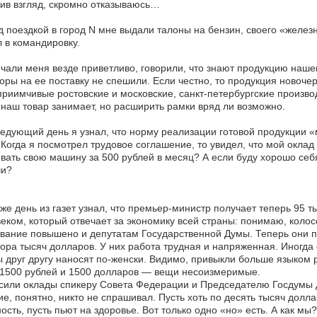
ив взгляд, скромно отказываюсь…
 поездкой в город N мне выдали талоны на бензин, своего «железн
 в командировку.
чали меня везде приветливо, говорили, что знают продукцию наше
оры на ее поставку не спешили. Если честно, то продукция новоче
риимчивые ростовские и московские, санкт-петербургские произв
наш товар занимает, но расширить рамки вряд ли возможно.
едующий день я узнал, что норму реализации готовой продукции 
 Когда я посмотрел трудовое соглашение, то увидел, что мой оклад
вать свою машину за 500 рублей в месяц? А если буду хорошо себя
чи?
 же день из газет узнал, что премьер-министр получает теперь 95 т
еком, который отвечает за экономику всей страны: понимаю, колос
ание повышено и депутатам Государственной Думы. Теперь они п
ора тысяч долларов. У них работа трудная и напряженная. Иногд
 друг другу наносят по-женски. Видимо, привыкли больше языком р
 1500 рублей и 1500 долларов — вещи несоизмеримые.
или оклады спикеру Совета Федерации и Председателю Госдумы до
е, понятно, никто не спрашивал. Пусть хоть по десять тысяч долл
ость, пусть пьют на здоровье. Вот только одно «но» есть. А как мы