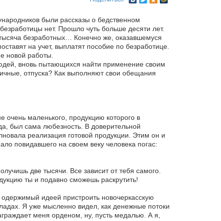
ународников были рассказы о бедственном
 безработицы нет. Прошло чуть больше десяти лет.
 тысяча безработных… Конечно же, оказавшемуся
ставят на учет, выплатят пособие по безработице.
е новой работы.
людей, вновь пытающихся найти применение своим
ичные, отпуска? Как выполняют свои обещания
не очень маленького, продукцию которого в
да, был сама любезность. В доверительной
лновала реализация готовой продукции. Этим он и
мало повидавшего на своем веку человека погас:
учишь две тысячи. Все зависит от тебя самого.
дукцию ты и подавно сможешь раскрутить!
, одержимый идеей пристроить новочеркасскую
кладах. Я уже мысленно видел, как денежные потоки
аграждает меня орденом, ну, пусть медалью. А я,