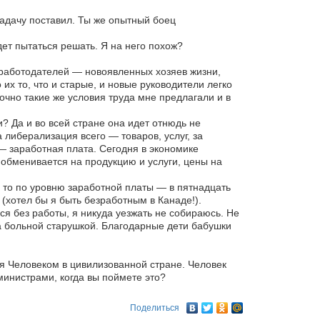
адачу поставил. Ты же опытный боец
ет пытаться решать. Я на него похож?
х работодателей — новоявленных хозяев жизни,
х то, что и старые, и новые руководители легко
очно такие же условия труда мне предлагали и в
 Да и во всей стране она идет отнюдь не
иберализация всего — товаров, услуг, за
— заработная плата. Сегодня в экономике
обменивается на продукцию и услуги, цены на
, то по уровню заработной платы — в пятнадцать
(хотел бы я быть безработным в Канаде!).
я без работы, я никуда уезжать не собираюсь. Не
а больной старушкой. Благодарные дети бабушки
ебя Человеком в цивилизованной стране. Человек
министрами, когда вы поймете это?
Поделиться