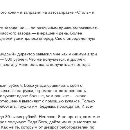
ого коня» я заправил на автозаправке «Стиль» и
го завода, но … по различным причинам заключать
ркасского завода — вчерашний день. Более
одители ушли далеко вперед. Свою определенную
«мудрый» директор завысил мне как минимум в три
 — 500 рублей. Что же получается, я должен
 вести, у меня есть шанс получить аж полторы
ысяч рублей. Боже упаси сравнивать себя с
сальные нагрузки, огромная ответственность.
олучают вдвое больше, чем раньше — около
а отношения выясняют с помощью кулаков. Только
аботать, трудно им, бедным, приходится. И все-
 80 тысяч рублей. Неплохо. Я не против, хотя мое
аров получают. Ради Бога, дайте им еще молоко за
? Как же те, которым от щедрот работодателей по