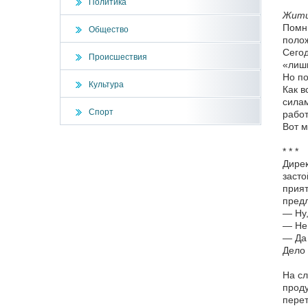
Политика
Жити
Помню
Общество
полож
Сегод
Происшествия
«лишн
Но по
Культура
Как в
силам
Спорт
рабо
Вот м
* * *
Дирек
засто
прият
предл
— Ну,
— Не
— Да 
Дело 
На сл
проду
перет