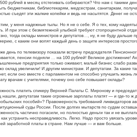
500 рублей в месяц отстегивать собираются? Что нам с такими д
ыть бюджетникам, библиотекарям, медсестрам, санитаркам, получ
стью съедят эти жалкие копейки и ведь не насытятся. Денег не ост
тим, у меня надежные тылы. Но я не о себе. Я о тех, кому надеять
ь. И при этом с безмятежной улыбкой требуют стопроцентной отдач
зно, тогда оклады министров и депутатов…, ну, я не буду дальше 
ерию, с каким они вопят каждый день о защите интересов простого
 же день по телевизору показали встречу председателя Пенсионно
вается, пенсии подняли … на 100 рублей! Великое достижение! А
шленные предприятия только оживают, малый бизнес слабо развив
ко оклад увеличили! И другим министрам. И депутатам. За какие та
нет, если оно вместе с парламентом не способно улучшить жизнь 
ату врачам с учителями, почему оно себе повышает оклады?
жность платить спикеру Верхней Палаты С. Миронову и председате
 нашли, депутатам такие огромные зарплаты платят — и где-то ж 
обыльских пособий»? Правомерность требований ликвидаторов а
итуционный суды России. После долгих мытарств по судам оставш
женность частично погасили, но полностью деньги так и не выплати
 как устранить несправедливость. Легко. Надо просто увязать уров
ей заработной платы в стране. Нам лучше — и вам больше.