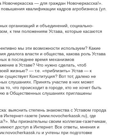
 Новочеркасска — для граждан Новочеркасска!».
 повышения квалификации кадров агробизнеса (ул.
ых организаций и объединений, социально-
зом, к тем положениям Устава, которые касаются
фективно мы эти возможности используем? Какие
ия диалога власти и общества, какова роль Устава
анных в последнее время механизмов
жение в Уставе? Что нужно сделать, чтоб
воей жизнью? — т.е. «приблизить» Устав — к
и существует Конституция? Вот тот, далеко не
ных слушаниях. Принять участие в них может
то, что происходит в городе, кто не хочет быть
стию в Общественных слушаниях приглашены
ка: выяснить степень знакомства с Уставом города
 Интернет-газете (www.novocherkassk.ru), где
ка?». Мы признательны своим коллегам-газетчикам,
 имеют доступ в Интернет. Все ответы, мнения и
w.novocherkassk.ru и учтены при подготовке