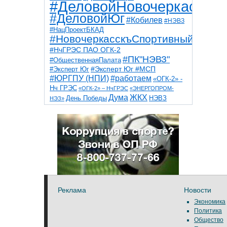
#ДеловойНовочеркасск
#ДеловойЮг
#Кобилев
#НЭВЗ
#НацПроектБКАД
#НовочеркасскъСпортивный
#НчГРЭС ПАО ОГК-2
#ПК"НЭВЗ"
#ОбщественнаяПалата
#Эксперт Юг
#Эксперт Юг #МСП
#ЮРГПУ (НПИ)
#работаем
«ОГК-2» -
Нч ГРЭС
«ОГК-2» – НчГРЭС
«ЭНЕРГОПРОМ-
Дума
ЖКХ
НЭВЗ
День Победы
НЭЗ»
ТНТ
НчГРЭС
Победа
Собор
ТПП
благоустройство
ветераны
выборы
дети
дороги
казаки
коррупция
космос
парк
общественная палата
пожар
роща
спорт
художники
театр
транспорт
Реклама
Новости
Экономика
Политика
Общество