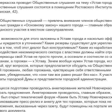
еркасска проводит Общественные слушания на тему «Устав города
твенные слушания состоятся в помещении Ростовского Института
нская, 42).
 Общественных слушаний — привлечь внимание членов общественн
ных граждан к «Основному закону» нашего города — главным обра
анского участия в местном самоуправлении.
 возможности для этого заложены в Уставе города и насколько эф
ы нуждаются в уточнении? Какие резервы существуют для укреплен
а в том, чтоб этот диалог был конструктивным? Какие из наработ
одействия некоммерческого сектора с властями должны найти отра
еркасцы свой Устав не просто прочли, а осознали и соотнесли со с
анам, а горожан — к Уставу. Зачем вообще нужен Устав города, есл
й, круг вопросов, которые предполагается обсудить на Обществен
 горожанин, любая горожанка, чувствующие себя ответственными за 
ми, убежденными, что «они там все равно решат без нас». К уча
аты городской Думы и представители городской администрации.
цессе подготовки проводилось анкетирование жителей Новочеркасс
рать предложения. Анкетирование проводилось, главным образом, в
 был открыт тематический форум «Каким быть Уставу Новочеркасс
иковавшим пресс-релиз и анкету для тех горожан, которые пока не
ожения, высказанные через газету, будут помещены на портале ww
вого документа.