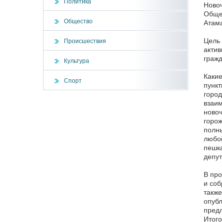
Политика
Новоч
Общес
Общество
Атама
Цель
Происшествия
актив
гражд
Культура
Какие
Спорт
пункт
город
взаим
новоч
горож
полны
любой
пешка
депут
В про
и соб
также
опубл
предл
Итого