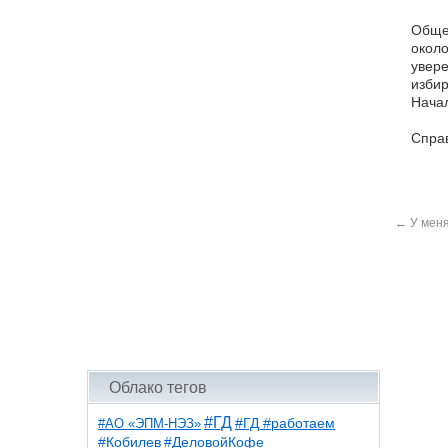
Общес
около
увере
избир
Начал
Справ
←
У мен
Облако тегов
#ГД
#АО «ЭПМ-НЭЗ»
#ГД #работаем
#ДеловойКофе
#Кобилев