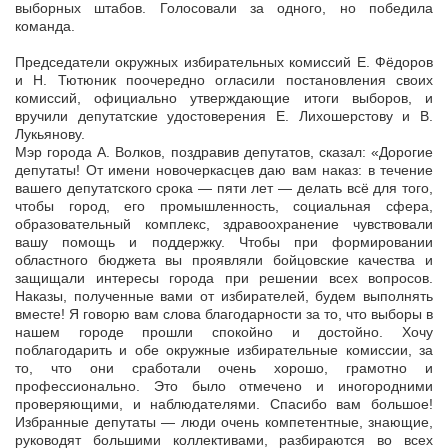
выборных штабов. Голосовали за одного, но победила
команда.
Председатели окружных избирательных комиссий Е. Фёдоров
и Н. Тютюник поочередно огласили постановления своих
комиссий, официально утверждающие итоги выборов, и
вручили депутатские удостоверения Е. Лихошерстову и В.
Лукьянову.
Мэр города А. Волков, поздравив депутатов, сказал: «Дорогие
депутаты! От имени новочеркасцев даю вам наказ: в течение
вашего депутатского срока — пяти лет — делать всё для того,
чтобы город, его промышленность, социальная сфера,
образовательный комплекс, здравоохранение чувствовали
вашу помощь и поддержку. Чтобы при формировании
областного бюджета вы проявляли бойцовские качества и
защищали интересы города при решении всех вопросов.
Наказы, полученные вами от избирателей, будем выполнять
вместе! Я говорю вам слова благодарности за то, что выборы в
нашем городе прошли спокойно и достойно. Хочу
поблагодарить и обе окружные избирательные комиссии, за
то, что они сработали очень хорошо, грамотно и
профессионально. Это было отмечено и иногородними
проверяющими, и наблюдателями. Спасибо вам большое!
Избранные депутаты — люди очень компетентные, знающие,
руководят большими коллективами, разбираются во всех