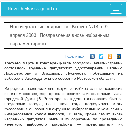
Novocherkassk-gorod.ru
Новочеркасские ведомости
|
Выпуск №14 от 9
апреля 2003
| Поздравления вновь избранным
парламентариям
Поделиться
Третьего марта в конференц-зале городской администрации
состоялось вручение депутатских удостоверений Евгению
Лихошерстову и Владимиру Лукьянову, победившим на
выборах в Законодательное собрание Ростовской области.
Их радость разделили две окружные избирательные комиссии
в полном составе, мэр города со своими заместителями, глава
городской Думы (В. Золоторенко в день голосования был за
пределами города, но в ночь когда подводились итоги
голосования он звонил в окружные избирательные комиссии и
интересовался ходом выборов). В зале, кроме самих вновь
избранных депутатов, были и их соратники по проведению
нелегкого выборного марафона — представители их