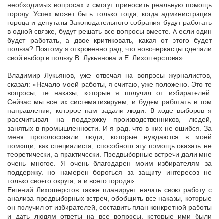
необходимых вопросах и смогут приносить реальную помощь
городу. Успех может быть только тогда, когда администрация
города и депутаты Законодательного собрания будут работать
в одной связке, будут решать все вопросы вместе. А если один
будет работать, а двое критиковать, какая от этого будет
польза? Поэтому я откровенно рад, что новочеркасцы сделали
свой выбор в пользу В. Лукьянова и Е. Лихошерстова».
Владимир Лукьянов, уже отвечая на вопросы журналистов,
сказал: «Начало моей работы, я считаю, уже положено. Это те
вопросы, те наказы, которые я получил от избирателей.
Сейчас мы все их систематизируем, и будем работать в том
направлении, которое нам задали люди. В ходе выборов я
рассчитывал на поддержку производственников, людей,
занятых в промышленности. И я рад, что в них не ошибся. За
меня проголосовали люди, которые нуждаются в моей
помощи, как специалиста, способного эту помощь оказать не
теоретически, а практически. Предвыборные встречи дали мне
очень многое. Я очень благодарен моим избирателям за
поддержку, но намерен бороться за защиту интересов не
только своего округа, а и всего города».
Евгений Лихошерстов также планирует начать свою работу с
анализа предвыборных встреч, обобщить все наказы, которые
он получил от избирателей, составить план конкретной работы
и дать людям ответы на все вопросы, которые ими были