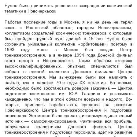
Нужно было принимать решение о возвращении космической
тематики в Новочеркасск.
Работая последние годы в Москве, я ни на день не терял
связь с Ростовской областью, городом Новочеркасском,
коллективом создателей космических тренажеров, с которыми
был пройден трудный путь длиной в 15 лет. Нужно было
сохранить уникальный коллектив «орбитовцев», поэтому в
1993 году мною в Москве был создан Центр
тренажеростроения, а в январе 1994 года Донской филиал
этого центра в Новочеркасске. Таким образом «костяк»
высококвалифицированных, опытных специалистов был
собран в единый коллектив Донского филиала Центра
тренажеростроения. Мы вынуждены были все начинать с
начала, как в далекие 70-е годы XX столетия. Во-первых,
необходимо было восстановить доверие заказчика — Центра
подготовки космонавтов им. Ю.А. Гагарина и доказывать
каждодневно, что мы в этой области всерьез и надолго. Во-
вторых, пришлось зарабатывать средства на развитие
Новочеркасского Центра тренажеростроения и подготовки
персонала. Это можно было сделать, используя единственный
источник — самофинансирование. Фактически вся прибыль,
получаемая коллективом Донского филиала Центра
тренажеростроения и подготовки персонала, идет на развитие