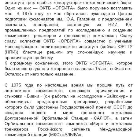
институте трех особых конструкторско-технологических бюро.
Одно из них — ОКТБ «ОРБИТА» было поручено возглавить
мне. В 1975 году ко мне обратилось руководство Центра
подготовки космонавтов им. Ю.А. Гагарина с предложением
возглавить кооперацию, состоящую из НИИ, КБ,
промышленных предприятий по исследованию и созданию
космических тренажеров и тренажерных комплексов. Скажу
сразу, коллектив ОКТБ «ОРБИТА» совместно с учеными
Новочеркасского политехнического института (сейчас ЮРГТУ
(НПИ)) блестяще решили эту сложнейшую научную и
практическую проблему.
К огромному сожалению, этого ОКТБ «ОРБИТА», которое
было мною создано и которое я возглавлял 15 лет, сейчас нет.
Осталось от него только название.
С 1975 года по настоящее время мы прошли путь от
автономного космического тренажера причаливания и
стыковки «Бивни» (он работал на космодроме «Байконур» и
обеспечивал предстартовые тренировки), разработчики
которого были удостоены Государственной премии СССР, до
создания первого в мире тренажного комплекса
Долговременной Орбитальной Станции «САЛЮТ», а затем
Орбитального космического комплекса «Мир» и комплекса
тренажеров Российского сегмента Международной
космической станции (МКС) «АЛЬФА».