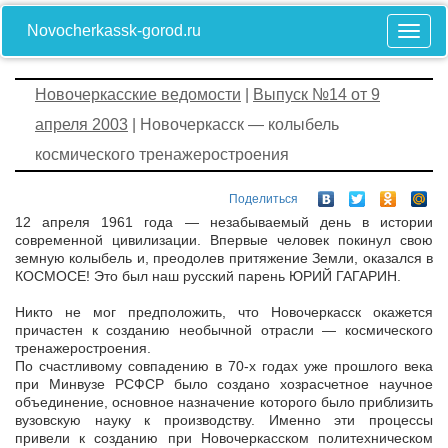
Novocherkassk-gorod.ru
Новочеркасские ведомости
|
Выпуск №14 от 9
апреля 2003
| Новочеркасск — колыбель
космического тренажеростроения
Поделиться
12 апреля 1961 года — незабываемый день в истории
современной цивилизации. Впервые человек покинул свою
земную колыбель и, преодолев притяжение Земли, оказался в
КОСМОСЕ! Это был наш русский парень ЮРИЙ ГАГАРИН.
Никто не мог предположить, что Новочеркасск окажется
причастен к созданию необычной отрасли — космического
тренажеростроения.
По счастливому совпадению в 70-х годах уже прошлого века
при Минвузе РСФСР было создано хозрасчетное научное
объединение, основное назначение которого было приблизить
вузовскую науку к производству. Именно эти процессы
привели к созданию при Новочеркасском политехническом