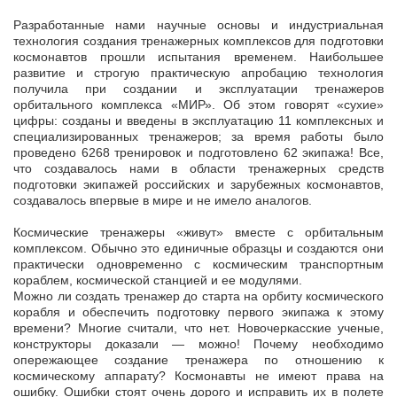
Разработанные нами научные основы и индустриальная
технология создания тренажерных комплексов для подготовки
космонавтов прошли испытания временем. Наибольшее
развитие и строгую практическую апробацию технология
получила при создании и эксплуатации тренажеров
орбитального комплекса «МИР». Об этом говорят «сухие»
цифры: созданы и введены в эксплуатацию 11 комплексных и
специализированных тренажеров; за время работы было
проведено 6268 тренировок и подготовлено 62 экипажа! Все,
что создавалось нами в области тренажерных средств
подготовки экипажей российских и зарубежных космонавтов,
создавалось впервые в мире и не имело аналогов.
Космические тренажеры «живут» вместе с орбитальным
комплексом. Обычно это единичные образцы и создаются они
практически одновременно с космическим транспортным
кораблем, космической станцией и ее модулями.
Можно ли создать тренажер до старта на орбиту космического
корабля и обеспечить подготовку первого экипажа к этому
времени? Многие считали, что нет. Новочеркасские ученые,
конструкторы доказали — можно! Почему необходимо
опережающее создание тренажера по отношению к
космическому аппарату? Космонавты не имеют права на
ошибку. Ошибки стоят очень дорого и исправить их в полете