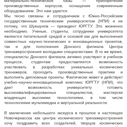
материально-технической базы — приобретение
производственных корпусов, оснащение современным
оборудованием. Это нам удается.
Мы тесно связаны и сотрудничаем с Южно-Российским
государственным техническим университетом (НПИ) и не
потому, что Шукшунов — президент ЮРГТУ. Это жизненно
необходимо. Ученые, студенты, сотрудники университета
являются питательной средой и основой как для выполнения
совместных научно-технических и инновационных проектов,
так и для пополнения Донского филиала Центра
тренажеростроения молодыми специалистами. В то же время,
специалисты Донского филиала активно участвуют в учебном
процессе, студентам предоставляется возможность
участвовать в разработках уникальных космических
тренажеров, проходить производственные практики и
выполнять дипломные проекты. Фактически живет и действует
учебно-научно-инновационный комплекс ЮРГТУ (НПИ), что
дает возможность университету готовить
высококвалифицированных специалистов, мастерски
владеющих высокими технологиями, в том числе
технологиями мультимедиа и виртуальной реальности.
В заключение небольшого экскурса в прошлое и настоящее
Новочеркасска как центра космического тренажеростроения
хочу поздравить всех создателей, творцов космических