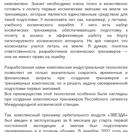
невозможно. Значит необходимо очень точно и качественно
готовить к полету первые космические экипажи на земле на
тренажерах, которые являются единственным средством для
такой подготовки. У космонавта нет, как, например, у летчика,
учебного космического корабля. У него есть набор
космических тренажеров, обеспечивающих подготовку к
полету в космос и эффективную работу на борту
пилотируемого космического аппарата. Не зря говорят, что
космонавты учатся летать на земле. Я думаю, понятна
ответственность разработчиков космических тренажеров —
они не имеют право на ошибку.
Разработанная нами комплексная индустриальная технология
позволяет не только значительно сократить временные и
финансовые затраты при создании тренажеров и
тренажерных комплексов, но и решить задачу своевременной
подготовки первых экипажей.
Все преимущества этой технологии особенно были наглядны
при создании комплексных тренажеров Российского сегмента
Международной космической станции.
Так, комплексный тренажер орбитального модуля «ЗВЕЗДА»
был введен в эксплуатацию за 6 месяцев до старта первой
постоянной экспедиции и экипаж был подготовлен
своевременно и в полном объеме. В декабре 2002 года на