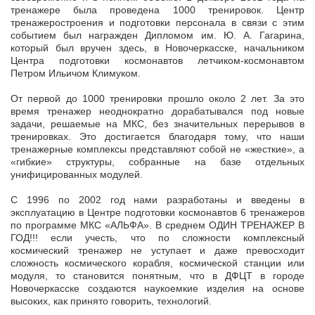
тренажере была проведена 1000 тренировок. Центр
тренажеростроения и подготовки персонала в связи с этим
событием был награжден Дипломом им. Ю. А. Гагарина,
который был вручен здесь, в Новочеркасске, начальником
Центра подготовки космонавтов летчиком-космонавтом
Петром Ильичом Климуком.
От первой до 1000 тренировки прошло около 2 лет. За это
время тренажер неоднократно дорабатывался под новые
задачи, решаемые на МКС, без значительных перерывов в
тренировках. Это достигается благодаря тому, что наши
тренажерные комплексы представляют собой не «жесткие», а
«гибкие» структуры, собранные на базе отдельных
унифицированных модулей.
С 1996 по 2002 год нами разработаны и введены в
эксплуатацию в Центре подготовки космонавтов 6 тренажеров
по программе МКС «АЛЬФА». В среднем ОДИН ТРЕНАЖЕР В
ГОД!!! если учесть, что по сложности комплексный
космический тренажер не уступает и даже превосходит
сложность космического корабля, космической станции или
модуля, то становится понятным, что в ДФЦТ в городе
Новочеркасске создаются наукоемкие изделия на основе
высоких, как принято говорить, технологий.