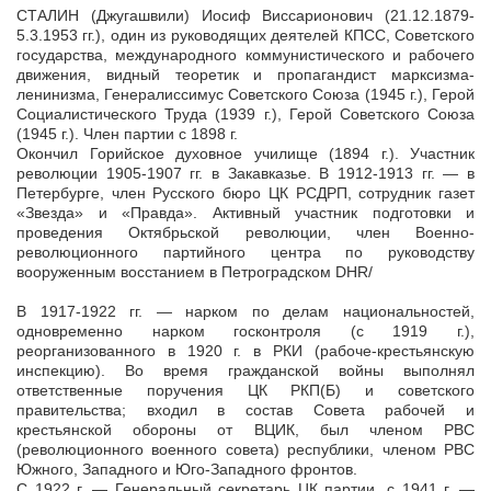
СТАЛИН (Джугашвили) Иосиф Виссарионович (21.12.1879-
5.3.1953 гг.), один из руководящих деятелей КПСС, Советского
государства, международного коммунистического и рабочего
движения, видный теоретик и пропагандист марксизма-
ленинизма, Генералиссимус Советского Союза (1945 г.), Герой
Социалистического Труда (1939 г.), Герой Советского Союза
(1945 г.). Член партии с 1898 г.
Окончил Горийское духовное училище (1894 г.). Участник
революции 1905-1907 гг. в Закавказье. В 1912-1913 гг. — в
Петербурге, член Русского бюро ЦК РСДРП, сотрудник газет
«Звезда» и «Правда». Активный участник подготовки и
проведения Октябрьской революции, член Военно-
революционного партийного центра по руководству
вооруженным восстанием в Петроградском DHR/
В 1917-1922 гг. — нарком по делам национальностей,
одновременно нарком госконтроля (с 1919 г.),
реорганизованного в 1920 г. в РКИ (рабоче-крестьянскую
инспекцию). Во время гражданской войны выполнял
ответственные поручения ЦК РКП(Б) и советского
правительства; входил в состав Совета рабочей и
крестьянской обороны от ВЦИК, был членом РВС
(революционного военного совета) республики, членом РВС
Южного, Западного и Юго-Западного фронтов.
С 1922 г. — Генеральный секретарь ЦК партии, с 1941 г. —