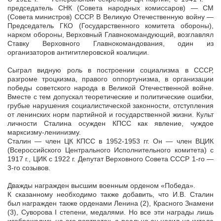
председатель СНК (Совета народных комиссаров) — СМ
(Совета министров) СССР. В Великую Отечественную войну —
Председатель ГКО (Государственного комитета обороны),
нарком обороны, Верховный Главнокомандующий, возглавлял
Ставку Верховного Главнокомандования, один из
организаторов антигитлеровской коалиции.
Сыграл видную роль в построении социализма в СССР,
разгроме троцкизма, правого оппортунизма, в организации
победы советского народа в Великой Отечественной войне.
Вместе с тем допускал теоретические и политические ошибки,
грубые нарушения социалистической законности, отступления
от ленинских норм партийной и государственной жизни. Культ
личности Сталина осужден КПСС как явление, чуждое
марксизму-ленинизму.
Сталин — член ЦК КПСС в 1952-1953 гг. Он — член ВЦИК
(Всероссийского Центрального Исполнительного комитета) с
1917 г., ЦИК с 1922 г. Депутат Верховного Совета СССР 1-го —
3-го созывов.
Дважды награжден высшим военным орденом «Победа».
К сказанному необходимо также добавить, что И.В. Сталин
был награжден также орденами Ленина (2), Красного Знамени
(3), Суворова I степени, медалями. Но все эти награды лишь