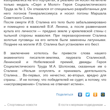
изображались на его портретах, а реально он носил на кителе
только медаль «Серп и Молот» Героя Социалистического
Труда за № 1. Он отказался от специально разработанных для
него погонов Генералиссимуса и носил погоны Маршала
Советского Союза.
После смерти И.В. Сталина его тело было забальзамировано
и помещено в мавзолей В.И. Ленина, а после развенчания
культа его личности — предано земле у кремлевской стены с
тыльной стороны мавзолея. При перезахоронении Сталина
золотые пуговицы на его кителе были заменены латунными.
Позднее на могиле И.В. Сталина был установлен его бюст.
В заключение хотелось бы привести слова нашего
знаменитого писателя-земляка, лауреата Сталинской,
Ленинской и Нобелевской премий, дважды Героя
Социалистического Труда М.А. Шолохова, сказанные им о
Сталине: «Нельзя оглуплять и принижать деятельность
Сталина… Во-первых, это нечестно; во-вторых, вредно для
страны… И не потому, что победителей не судят, а потому, что
«ниспровержение» Сталина не отвечает истине».
Поделиться
←
Спортивные новости
В гости к морякам-подводникам
→