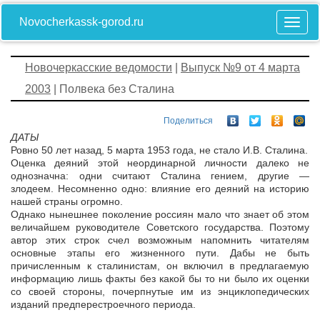
Novocherkassk-gorod.ru
Новочеркасские ведомости
|
Выпуск №9 от 4 марта
2003
| Полвека без Сталина
Поделиться
ДАТЫ
Ровно 50 лет назад, 5 марта 1953 года, не стало И.В. Сталина.
Оценка деяний этой неординарной личности далеко не
однозначна: одни считают Сталина гением, другие —
злодеем. Несомненно одно: влияние его деяний на историю
нашей страны огромно.
Однако нынешнее поколение россиян мало что знает об этом
величайшем руководителе Советского государства. Поэтому
автор этих строк счел возможным напомнить читателям
основные этапы его жизненного пути. Дабы не быть
причисленным к сталинистам, он включил в предлагаемую
информацию лишь факты без какой бы то ни было их оценки
со своей стороны, почерпнутые им из энциклопедических
изданий предперестроечного периода.