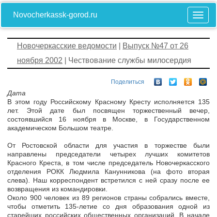
Novocherkassk-gorod.ru
Новочеркасские ведомости
|
Выпуск №47 от 26
ноября 2002
| Чествование службы милосердия
Поделиться
Дата
В этом году Российскому Красному Кресту исполняется 135
лет. Этой дате был посвящен торжественный вечер,
состоявшийся 16 ноября в Москве, в Государственном
академическом Большом театре.
От Ростовской области для участия в торжестве были
направлены председатели четырех лучших комитетов
Красного Креста, в том числе председатель Новочеркасского
отделения РОКК Людмила Канунникова (на фото вторая
слева). Наш корреспондент встретился с ней сразу после ее
возвращения из командировки.
Около 900 человек из 89 регионов страны собрались вместе,
чтобы отметить 135-летие со дня образования одной из
старейших российских общественных организаций. В начале