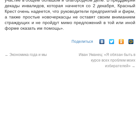
участие в общем большом и благородном деле. В преддверии
декады инвалидов, которая начнется со 2 декабря, Красный
Крест очень надеется, что руководители предприятий и фирм,
а также простые новочеркасцы не оставят своим вниманием
страждущих и не пройдут мимо предложений в той или иной
форме оказать им помощь».
Поделиться
←
Экономика года и мы
Иван Уманец: «Я обязан быть в
курсе всех проблем моих
избирателей»
→