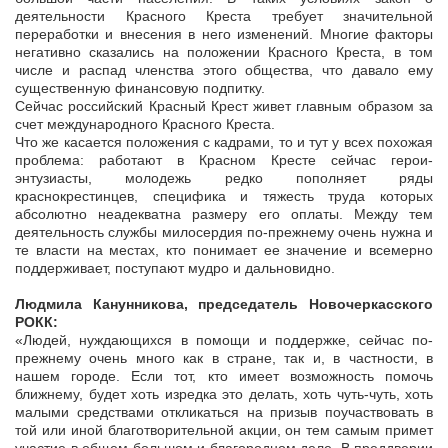
деятельности Красного Креста требует значительной
переработки и внесения в него изменений. Многие факторы
негативно сказались на положении Красного Креста, в том
числе и распад членства этого общества, что давало ему
существенную финансовую подпитку.
Сейчас российский Красный Крест живет главным образом за
счет международного Красного Креста.
Что же касается положения с кадрами, то и тут у всех похожая
проблема: работают в Красном Кресте сейчас герои-
энтузиасты, молодежь редко пополняет ряды
краснокрестинцев, специфика и тяжесть труда которых
абсолютно неадекватна размеру его оплаты. Между тем
деятельность службы милосердия по-прежнему очень нужна и
те власти на местах, кто понимает ее значение и всемерно
поддерживает, поступают мудро и дальновидно.
Людмила Канунникова, председатель Новочеркасского
РОКК:
«Людей, нуждающихся в помощи и поддержке, сейчас по-
прежнему очень много как в стране, так и, в частности, в
нашем городе. Если тот, кто имеет возможность помочь
ближнему, будет хоть изредка это делать, хоть чуть-чуть, хоть
малыми средствами откликаться на призыв поучаствовать в
той или иной благотворительной акции, он тем самым примет