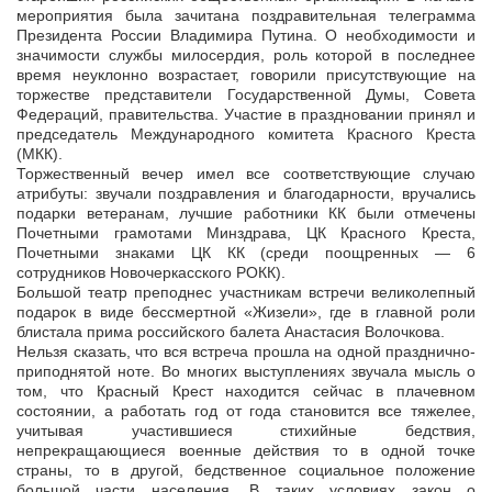
мероприятия была зачитана поздравительная телеграмма
Президента России Владимира Путина. О необходимости и
значимости службы милосердия, роль которой в последнее
время неуклонно возрастает, говорили присутствующие на
торжестве представители Государственной Думы, Совета
Федераций, правительства. Участие в праздновании принял и
председатель Международного комитета Красного Креста
(МКК).
Торжественный вечер имел все соответствующие случаю
атрибуты: звучали поздравления и благодарности, вручались
подарки ветеранам, лучшие работники КК были отмечены
Почетными грамотами Минздрава, ЦК Красного Креста,
Почетными знаками ЦК КК (среди поощренных — 6
сотрудников Новочеркасского РОКК).
Большой театр преподнес участникам встречи великолепный
подарок в виде бессмертной «Жизели», где в главной роли
блистала прима российского балета Анастасия Волочкова.
Нельзя сказать, что вся встреча прошла на одной празднично-
приподнятой ноте. Во многих выступлениях звучала мысль о
том, что Красный Крест находится сейчас в плачевном
состоянии, а работать год от года становится все тяжелее,
учитывая участившиеся стихийные бедствия,
непрекращающиеся военные действия то в одной точке
страны, то в другой, бедственное социальное положение
большой части населения. В таких условиях закон о