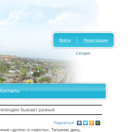
Войти
|
Регистрация
Сегодня:
Контакты
типендии бывают разные
Поделиться
ные «долги» и «хвосты», Татьянин день,