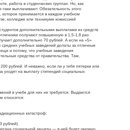
те, работа в студенческих группах. Но, как
е-таки выплачивают. Обязательность этого
, которое принимается в каждом учебном
узе, колледже или техникуме комиссией
студентов дополнительными выплатами из средств
отличники получают повышенную в 1,5-1,8 раз
лучает дополнительно 70 рублей. А если на «5»
и средних учебных заведений долаты за отличные
 еще и потому, что учебные заведения
ельные средства от правительства. Там,
00 рублей. И неважно, если ли у тебя пятерки или
ва уходят на выплату стипендий социальных.
жений в учебе для них не требуется. Выдаются
м относятся:
адиационных катастроф;
 рублей).
 органа социальной защиты — в ней будет указано,