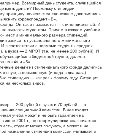
, например, Всемирный день студента, случившийся
где взять деньги? Поскольку стипендии,
ому принципу начисляется «денежное довольствие»
выяснить корреспондент «В».
 фонда. Он так и называется — стипендиальный. И
о на выплаты студентам. Причем в каждом учебном
ых» мест и минимального размера стипендий,
дии зависит от установленного минимального
 И в соответствии с нормами студенты средних
 а вузов — 2 МРОТ (т.е. не менее 200 рублей). И
, обучающийся в бюджетной группе, должен
н на «4» и «5».
мленные деньги из стипендиального фонда делились
альную, а повышенную (иногда в два раза)
3-ю стипендию — как раз к Новому году. Ситуация
ся на несколько видов.
мер — 200 рублей в вузах и 70 рублей — в
ешению специальной комиссии. В нее входят
личная учеба может и не быть гарантией на
 в июне 2001 г., нет формулировки «назначается
 есть, студент может получать, а может и не
При назначении стипендии комиссия учитывает и