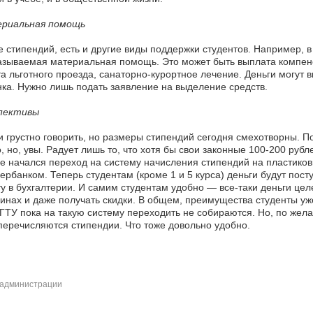
риальная помощь
 стипендий, есть и другие виды поддержки студентов. Например, 
азываемая материальная помощь. Это может быть выплата компенс
а льготного проезда, санаторно-курортное лечение. Деньги могут 
ка. Нужно лишь подать заявление на выделение средств.
пективы
и грустно говорить, но размеры стипендий сегодня смехотворны. 
, но, увы. Радует лишь то, что хотя бы свои законные 100-200 рубл
е начался переход на систему начисления стипендий на пластико
ербанком. Теперь студентам (кроме 1 и 5 курса) деньги будут пост
у в бухгалтерии. И самим студентам удобно — все-таки деньги цел
инах и даже получать скидки. В общем, преимущества студенты уж
ТУ пока на такую систему переходить не собираются. Но, по жела
перечисляются стипендии. Что тоже довольно удобно.
администрации