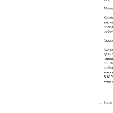
Мате
Кроме
так н
оплат
ребен
Перс
Как н
давно
город
со Сб
работ
магаз
В ЮРГ
куда 
←
Вести 