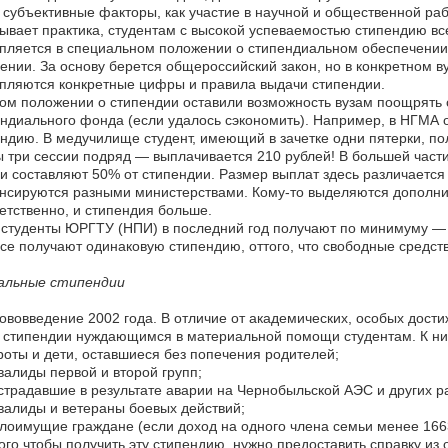
 субъективные факторы, как участие в научной и общественной рабо
ывает практика, студентам с высокой успеваемостью стипендию вс
пляется в специальном положении о стипендиальном обеспечении
ении. За основу берется общероссийский закон, но в конкретном в
пляются конкретные цифры и правила выдачи стипендии.
ом положении о стипендии оставили возможность вузам поощрять 
ндиального фонда (если удалось сэкономить). Например, в НГМА 
ндию. В медучилище студент, имеющий в зачетке одни пятерки, по
 три сессии подряд — выплачивается 210 рублей! В большей част
и составляют 50% от стипендии. Размер выплат здесь различается
сируются разными министерствами. Кому-то выделяются дополнит
етственно, и стипендия больше.
 студенты ЮРГТУ (НПИ) в последний год получают по минимуму — 2
Все получают одинаковую стипендию, оттого, что свободные средст
альные стипендии
ововведение 2002 года. В отличие от академических, особых дости
 стипендии нуждающимся в материальной помощи студентам. К ни
оты и дети, оставшиеся без попечения родителей;
алиды первой и второй групп;
традавшие в результате аварии на Чернобыльской АЭС и других р
алиды и ветераны боевых действий;
оимущие граждане (если доход на одного члена семьи менее 1663
ого чтобы получить эту стипендию, нужно предоставить справку из