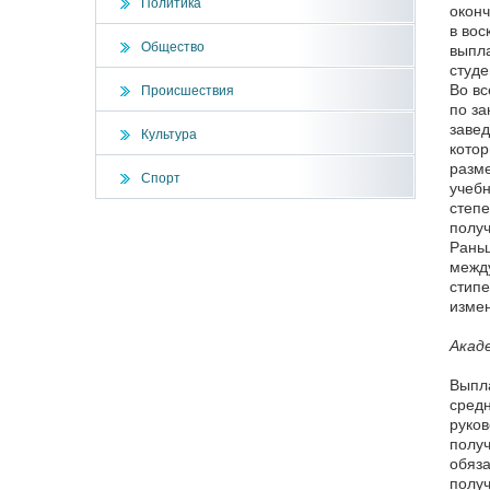
Политика
оконч
в вос
Общество
выпла
студе
Во вс
Происшествия
по за
завед
Культура
котор
разме
Спорт
учебн
степе
получ
Раньш
между
стипе
измен
Акад
Выпла
средн
руков
получ
обяза
получ