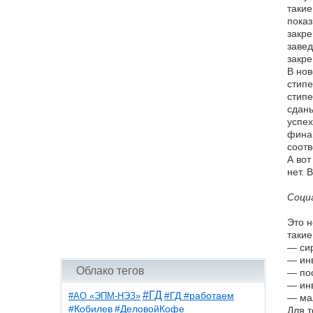
такие
показ
закре
завед
закре
В нов
стипе
стипе
сданы
успех
финан
соотв
А вот
нет. 
Соци
Это н
такие
— сир
— инв
Облако тегов
— пос
— инв
#ГД
#АО «ЭПМ-НЭЗ»
#ГД #работаем
— мал
#ДеловойКофе
#Кобилев
Для т