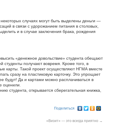
в некоторых случаях могут быть выделены деньги —
аций в связи с удорожанием питания в столовых,
выделить и в случае заключения брака, рождения
Повысить «денежное довольствие» студента обещают
ей студенты получают вовремя. Кроме того, в
вые карты. Такой проект осуществляют НГМА вместе
упать сразу на пластиковую карточку. Это упрощает
ее будут! Да и картами можно расплачиваться в
е оценили.
нию студента, открывается сберегательная книжка,
Поделиться
«Визит» — это всегда приятно
→