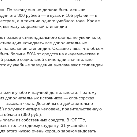
яц. По закону она не должна быть меньше
ня это 300 рублей — в вузах и 105 рублей — в
естрам, а в течение одного учебного года. Кроме
у, выплату социальной стипендии
 вот размер стипендиального фонда не увеличило,
я стипендия «съедает» все дополнительные
л начисления стипендии. Сказано лишь, что объем
быть больше 50% от средств на академические и
ой размер социальной стипендии значительно
оэтому учебные заведения выплачивают стипендии
пехи в учебе и научной деятельности. Поэтому
 из дополнительных источников — спонсорская
— высокая честь. Достойны ее действительно
.) получают четыре человека, правительственную
 области (350 руб.).
ыплаты из собственных средств. В ЮРГТУ,
вают только одному студенту. 31 учащийся
Для этого нужно очень хорошо зарекомендовать