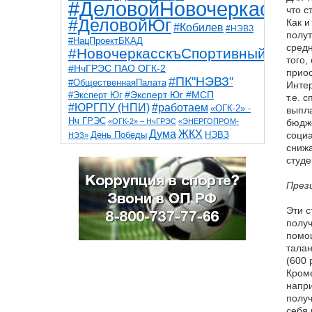
#ДеловойНовочеркасск
что с
#ДеловойЮг
Как и
#Кобилев
#НЭВЗ
полут
#НацПроектБКАД
средн
#НовочеркасскъСпортивный
того,
#НчГРЭС ПАО ОГК-2
приос
#ПК"НЭВЗ"
#ОбщественнаяПалата
Интер
#Эксперт Юг
#Эксперт Юг #МСП
т.е. 
#ЮРГПУ (НПИ)
#работаем
«ОГК-2» -
выпла
Нч ГРЭС
«ОГК-2» – НчГРЭС
«ЭНЕРГОПРОМ-
бюдже
Дума
ЖКХ
НЭВЗ
социа
День Победы
НЭЗ»
ТНТ
НчГРЭС
снижа
Победа
Собор
ТПП
студе
благоустройство
ветераны
выборы
дети
дороги
казаки
коррупция
космос
През
парк
общественная палата
пожар
роща
спорт
художники
театр
транспорт
Эти с
получ
помощ
талан
(600 
Кроме
напри
получ
себя 