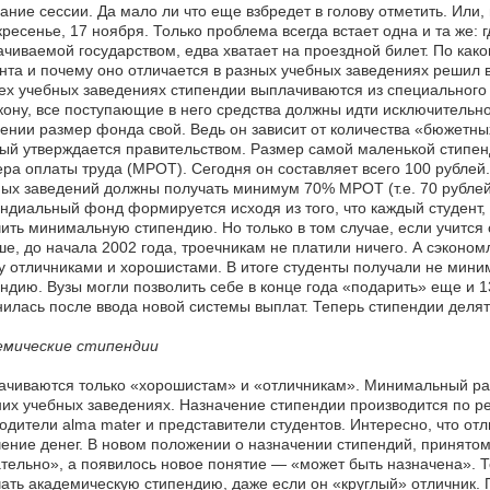
ание сессии. Да мало ли что еще взбредет в голову отметить. Или
кресенье, 17 ноября. Только проблема всегда встает одна и та же: 
чиваемой государством, едва хватает на проездной билет. По как
нта и почему оно отличается в разных учебных заведениях решил 
ех учебных заведениях стипендии выплачиваются из специального
кону, все поступающие в него средства должны идти исключительн
ении размер фонда свой. Ведь он зависит от количества «бюжетн
ый утверждается правительством. Размер самой маленькой стипен
ра оплаты труда (МРОТ). Сегодня он составляет всего 100 рублей.
ых заведений должны получать минимум 70% МРОТ (т.е. 70 рублей),
ндиальный фонд формируется исходя из того, что каждый студент
ить минимальную стипендию. Но только в том случае, если учится о
е, до начала 2002 года, троечникам не платили ничего. А сэконо
 отличниками и хорошистами. В итоге студенты получали не миним
ндию. Вузы могли позволить себе в конце года «подарить» еще и 1
илась после ввода новой системы выплат. Теперь стипендии делят
емические стипендии
чиваются только «хорошистам» и «отличникам». Минимальный раз
их учебных заведениях. Назначение стипендии производится по р
одители alma mater и представители студентов. Интересно, что от
ение денег. В новом положении о назначении стипендий, принятом
тельно», а появилось новое понятие — «может быть назначена». То
ать академическую стипендию, даже если он «круглый» отличник. 