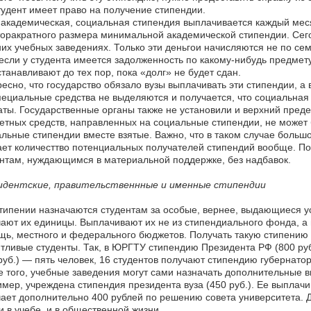
тудент имеет право на получение стипендии.
 академическая, социальная стипендия выплачивается каждый мес
оракратного размера минимальной академической стипендии. Сегод
их учебных заведениях. Только эти деньгои начисляются не по сем
 если у студента имеется задолженность по какому-нибудь предмет
танавливают до тех пор, пока «долг» не будет сдан.
есно, что государство обязало вузы выплачивать эти стипендии, а
специальные средства не выделяются и получается, что социальна
ты. Государственные органы также не установили и верхний преде
тных средств, направленных на социальные стипендии, не может 
льные стипендии вместе взятые. Важно, что в таком случае больш
ет количесттво потенциальных получателей стипендий вообще. П
нтам, нуждающимся в материальной поддержке, без надбавок.
идентские, правительственнные и именные стипендии
типении назначаются студентам за особые, вернее, выдающиеся ус
ают их единицы. Выплачивают их не из стипендиального фонда, а
ь, местного и федерального бюджетов. Получать такую стипению 
тливые студенты. Так, в ЮРГТУ стипендию Президента РФ (800 руб
руб.) — пять человек, 16 студентов получают стипендию губернатора
 того, учебные заведения могут сами назначать дополнительные в
мер, учреждена стипендия президента вуза (450 руб.). Ее выплачи
ает дополнительно 400 рублей по решению совета университета. 
и в учебе, и в общественной жизни.