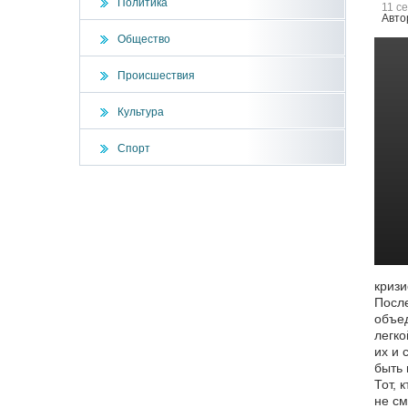
Политика
11 с
Авто
Общество
Происшествия
Культура
Спорт
кризи
После
объед
легко
их и 
быть 
Тот, 
не см