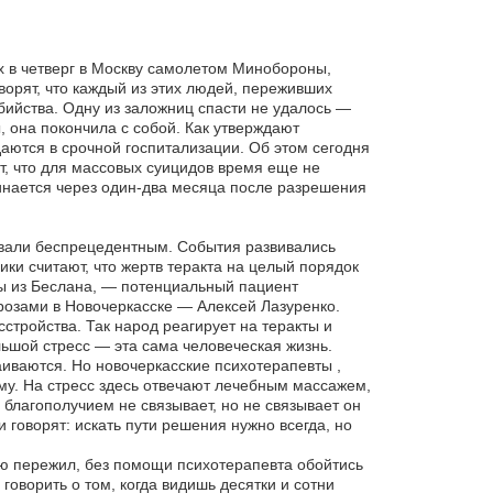
х в четверг в Москву самолетом Минобороны,
ворят, что каждый из этих людей, переживших
ийства. Одну из заложниц спасти не удалось —
 она покончила с собой. Как утверждают
аются в срочной госпитализации. Об этом сегодня
, что для массовых суицидов время еще не
нается через один-два месяца после разрешения
вали беспрецедентным. События развивались
ки считают, что жертв теракта на целый порядок
ры из Беслана, — потенциальный пациент
врозами в Новочеркасске — Алексей Лазуренко.
стройства. Так народ реагирует на теракты и
ьшой стресс — эта сама человеческая жизнь.
иваются. Но новочеркасские психотерапевты ,
му. На стресс здесь отвечают лечебным массажем,
 благополучием не связывает, но не связывает он
 говорят: искать пути решения нужно всегда, но
дию пережил, без помощи психотерапевта обойтись
 говорить о том, когда видишь десятки и сотни