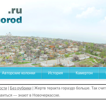
Авторские колонки
История
Камертон
ости
|
Без рубрики
| Жертв теракта гораздо больше. Так счита
виться — знают в Новочеркасске.