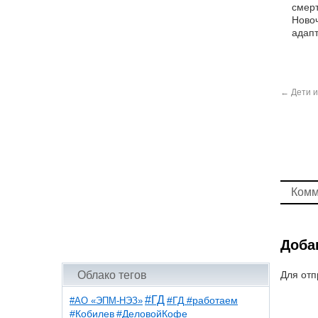
смерт
Новоч
адапт
←
Дети и
Комм
Доба
Облако тегов
Для отп
#ГД
#АО «ЭПМ-НЭЗ»
#ГД #работаем
#ДеловойКофе
#Кобилев