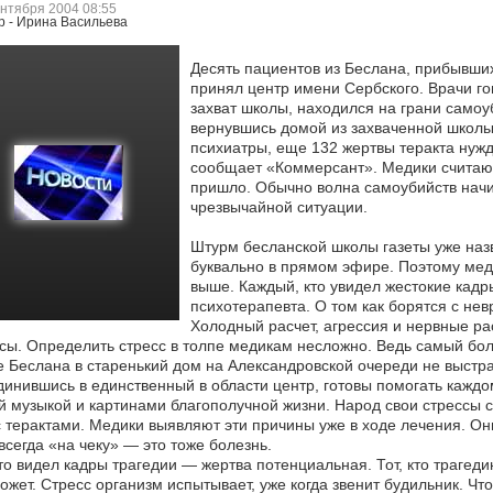
ентября 2004 08:55
р - Ирина Васильева
Десять пациентов из Беслана, прибывши
принял центр имени Сербского. Врачи го
захват школы, находился на грани
самоуб
вернувшись домой из захваченной школы,
психиатры, еще 132 жертвы теракта нужд
сообщает «Коммерсант». Медики считают
пришло. Обычно волна самоубийств начи
чрезвычайной ситуации.
Штурм бесланской школы газеты уже наз
буквально в прямом эфире. Поэтому меди
выше. Каждый, кто увидел жестокие кад
психотерапевта. О том как борятся с не
Холодный расчет, агрессия и нервные рас
сы. Определить стресс в толпе медикам несложно. Ведь самый бол
 Беслана в старенький дом на Александровской очереди не выстра
инившись в единственный в области центр, готовы помогать каждо
й музыкой и картинами благополучной жизни. Народ свои стрессы с
с терактами. Медики выявляют эти причины уже в ходе лечения. Они
всегда «на чеку» — это тоже болезнь.
кто видел кадры трагедии — жертва потенциальная. Тот, кто траге
ожет. Стресс организм испытывает, уже когда звенит будильник. Что