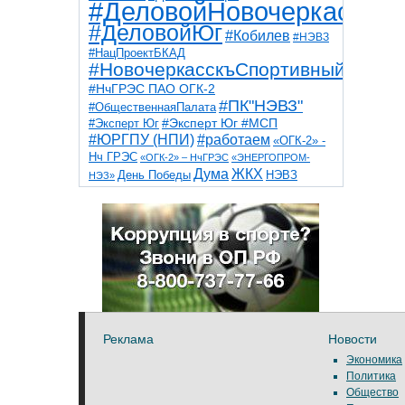
#ДеловойНовочеркасск
#ДеловойЮг
#Кобилев
#НЭВЗ
#НацПроектБКАД
#НовочеркасскъСпортивный
#НчГРЭС ПАО ОГК-2
#ПК"НЭВЗ"
#ОбщественнаяПалата
#Эксперт Юг
#Эксперт Юг #МСП
#ЮРГПУ (НПИ)
#работаем
«ОГК-2» -
Нч ГРЭС
«ОГК-2» – НчГРЭС
«ЭНЕРГОПРОМ-
Дума
ЖКХ
НЭВЗ
День Победы
НЭЗ»
ТНТ
НчГРЭС
Победа
Собор
ТПП
благоустройство
ветераны
выборы
дети
дороги
казаки
коррупция
космос
парк
общественная палата
пожар
роща
спорт
художники
театр
транспорт
Реклама
Новости
Экономика
Политика
Общество