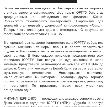
Земля — планета молодежи, а Новочеркасск — ее мировая
столица, уверены организаторы фестиваля ЮРГТУ. Уже став
традиционным, он объединил все филиалы Южно-
Российского технического университета.
Сюрпризом для
зрителей стал первый студенческий кинофестиваль «Скиф».
Теперь и его планируют сделать ежегодным. О результатах
фестиваля расскажет АЛЛА БАСОВА.
В очередной раз на сцене концертного зала ЮРГТУ собрались
лучшие КВНщики, танцоры, певцы и просто талантливые
студенты. Фестиваль «Земля — планета молодежи» расширил
свои границы. В Новочеркасск приехали представители всех
филиалов ЮРГТУ. Как всегда, на суд зрителей и жюри
команды представили разножанровые номера от СТЭМа до
дефиле. Отметили команду из Белой Калитвы за литературно-
музыкальную композицию. Новочеркасск отличился
юмористическими миниатюрами. Команды других городов
получили грамоты за исполнительское мастерство, режиссуру
и постановку. По признанию жюри, всех участников
объединяло одно.
МИХАИЛ ЧЕРНЕНКО — председатель художественного совета
Дома ученых и студентов ЮРГТУ (НПИ): «Дружба, в первую