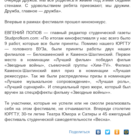
очередь дружба. Мы все родились и живем под этими седыми
стенами. С удовольствием ребята приезжают, мы дружим.
Дружба, главное — дружба».
Впервые в рамках фестиваля прошел киноконкурс.
ЕВГЕНИЙ ПОПОВ — главный редактор студенческой газеты
Studprofkom.com: «По итогам кинофестиваля у нас всего было
9 работ, которые все были приняты. Помимо нашего ЮРГТУ
— головного ВУЗа, были приняты работы двух наших
филиалов — Белокаменский и Каменск-Шахтинский. Первое
место в номинации «Лучший фильм» победил фильм
«Звездные войны», съемочной группы «Хим-TV». Филиал
Каменск-Шахтинский взял приз в номинации «Лучшая
режиссура». Так же были распределены призы в номинации
«Лучшее музыкальное сопровождение», «Лучшая роль»,
«Лучший сценарий». И специальный приз жюри, который был
вручен за спецэффекты фильму «Звездные войны»».
Те участники, которые не успели или не смогли реализовать
себя на этом фестивале, не отчаиваются. Впереди столетие
ЮРГТУ, 30-ти летие Театра Юмора и Сатиры и 45 ежегодный
фестиваль студенческой самодеятельности «Весна».
Поделиться