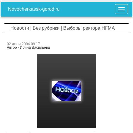
Novocherkassk-gorod.ru
Новости
|
Без рубрики
| Выборы ректора НГМА
02 июня 2004 09:17
Автор - Ирина Васильева