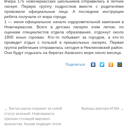
Вчера 175 новочеркасских школьников отправились в летние
лагеря. Первую группу подростков вместе с родителями
провожали официальные лица. А последние инструкции
ребята получали от мэра города.
1 —
июня официальное начало оздоровительной кампании в
Новочеркасске. Всего в детских лагерях этим летом, по
оценкам специалистов отдела образования, отдохнут около
1800 юных горожан. Кто-то побывает за городом, а кто-то
проведет отдых с пользой в пришкольных лагерях. Первая
группа ребятишек отправилась сегодня в Неклиновский район.
Они будут отдыхать на берегах Азовского моря около месяца.
Поделиться
←
Третья школа сохранит за собой
Выборы ректора НГМА
→
статус казачьей. Новочеркасск
признан столицей мирового
казачества. Казаки подводят итоги