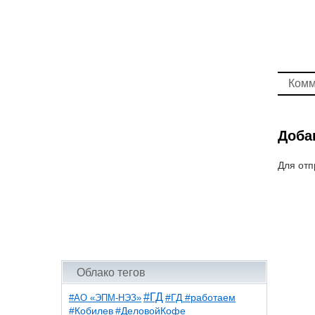
Комм
Доба
Для отп
Облако тегов
#ГД
#АО «ЭПМ-НЭЗ»
#ГД #работаем
#ДеловойКофе
#Кобилев