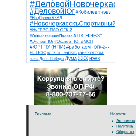
#ДеловойНовочеркасск
#ДеловойЮг
#Кобилев
#НЭВЗ
#НацПроектБКАД
#НовочеркасскъСпортивный
#НчГРЭС ПАО ОГК-2
#ПК"НЭВЗ"
#ОбщественнаяПалата
#Эксперт Юг
#Эксперт Юг #МСП
#ЮРГПУ (НПИ)
#работаем
«ОГК-2» -
Нч ГРЭС
«ОГК-2» – НчГРЭС
«ЭНЕРГОПРОМ-
Дума
ЖКХ
НЭВЗ
День Победы
НЭЗ»
ТНТ
НчГРЭС
Победа
Собор
ТПП
благоустройство
ветераны
выборы
дети
дороги
казаки
коррупция
космос
парк
общественная палата
пожар
роща
спорт
художники
театр
транспорт
Реклама
Новости
Экономика
Политика
Общество