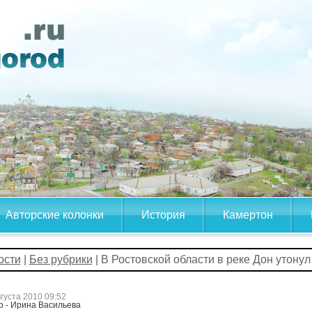
Авторские колонки
История
Камертон
ости
|
Без рубрики
| В Ростовской области в реке Дон утонул
вгуста 2010 09:52
р - Ирина Васильева