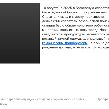
10 августа, в 20:25 в Багаевскую спаса
базы отдыха «Орион», что в районе дач 
Спасатели вышли к месту происшествия,
день в 8:00 спасатели возобновили поиск
станции было обнаружено тело ребенка и
ми летний мальчик , житель города Ново
следователю прокуратуры Багаевского р
покупкой зимней одежды для малышей, 
комбинезоны-транформеры
на овчине дл
рождения до года, то есть все три холод
ный паралимпиец, один из лидеров сборной России погиб в
Прокура
драке