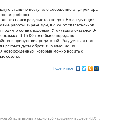
тельную станцию поступило сообщение от директора
пропал ребенок.
 однако поиск
результатов не дал. На следующий
овые работы. В реке Дон, в 4 км от спасательной
 поднято со дна водоема. Утонувшим оказался 8-
черкасска. В 15:00 тело было передано
айона в присутствии родителей. Раздумывая над
мы рекомендуем обратить внимание на
я новорожденных, которые можно носить с
ных сезона.
Поделиться
тура области выявила около 200 нарушений в сфере ЖКХ
→