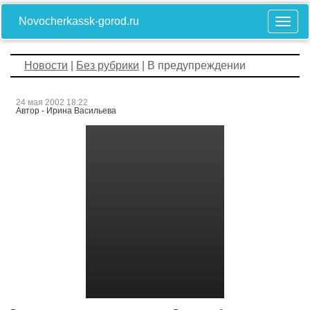
Novocherkassk-gorod.ru
Новости
|
Без рубрики
| В предупреждении
24 мая 2002 18:22
Автор - Ирина Васильева