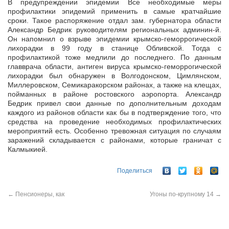
В предупреждении эпидемии Все необходимые меры
профилактики эпидемий применить в самые кратчайшие
сроки. Такое распоряжение отдал зам. губернатора области
Александр Бедрик руководителям региональных
админин-й.
Он напомнил о взрыве эпидемии крымско-геморрогической
лихорадки в 99 году в станице Обливской. Тогда с
профилактикой тоже медлили до последнего. По данным
главврача области, антиген вируса крымско-геморрогической
лихорадки был обнаружен в Волгодонском, Цимлянском,
Миллеровском, Семикаракорском районах, а также на клещах,
пойманных в районе ростовского аэропорта. Александр
Бедрик привел свои данные по дополнительным доходам
каждого из районов области как бы в подтверждение того, что
средства на проведение необходимых профилактических
мероприятий есть. Особенно тревожная ситуация по случаям
заражений складывается с районами, которые граничат с
Калмыкией.
Поделиться
←
Пенсионеры, как
Угоны по-крупному 14
→