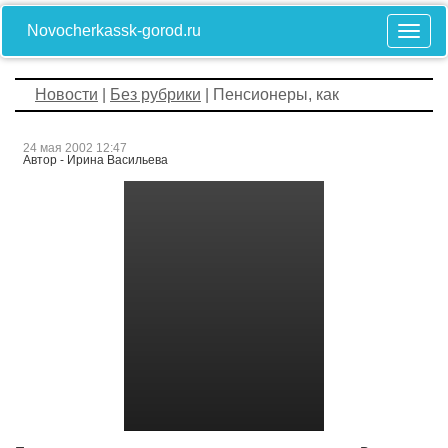
Novocherkassk-gorod.ru
Новости
|
Без рубрики
| Пенсионеры, как
24 мая 2002 12:47
Автор - Ирина Васильева