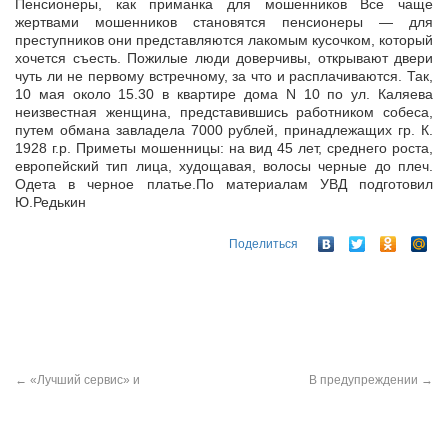
Пенсионеры, как приманка для мошенников Все чаще
жертвами мошенников становятся пенсионеры — для
преступников они представляются лакомым кусочком, который
хочется съесть. Пожилые люди доверчивы,
открывают двери
чуть ли не первому встречному, за что и расплачиваются. Так,
10 мая около 15.30 в квартире дома N 10 по ул. Каляева
неизвестная женщина, представившись работником собеса,
путем обмана завладела 7000 рублей, принадлежащих гр. К.
1928 г.р. Приметы мошенницы: на вид 45 лет, среднего роста,
европейский тип лица, худощавая, волосы черные до плеч.
Одета в черное платье.По материалам УВД подготовил
Ю.Редькин
Поделиться
←
«Лучший сервис» и
В предупреждении
→