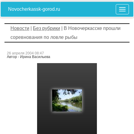
Novocherkassk-gorod.ru
Новости
|
Без рубрики
| В Новочеркасске прошли
соревнования по ловле рыбы
26 апреля 2004 08:47
Автор - Ирина Васильева