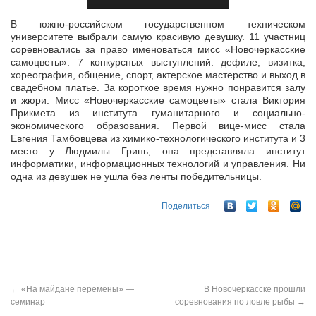
В южно-российском государственном техническом
университете выбрали самую красивую девушку. 11 участниц
соревновались за право именоваться мисс «Новочеркасские
самоцветы». 7 конкурсных выступлений:
дефиле, визитка,
хореография, общение, спорт, актерское мастерство и выход в
свадебном платье. За короткое время нужно понравится залу
и жюри. Мисс «Новочеркасские самоцветы» стала Виктория
Прикмета из института гуманитарного и социально-
экономического образования. Первой вице-мисс стала
Евгения Тамбовцева из химико-технологического института и 3
место у Людмилы Гринь, она представляла институт
информатики, информационных технологий и управления. Ни
одна из девушек не ушла без ленты победительницы.
Поделиться
←
«На майдане перемены» —
В Новочеркасске прошли
семинар
соревнования по ловле рыбы
→