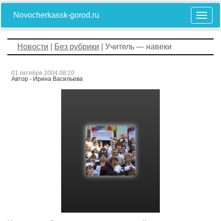
Novocherkassk-gorod.ru
Новости
|
Без рубрики
| Учитель — навеки
01 октября 2004 08:20
Автор - Ирина Васильева