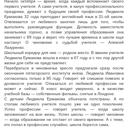
Начало октября — время, когда каждый вспоминает своего
первого учителя. А сами учителя, в канун профессионального
праздника, думают о будущем своей профессии. Людмила
Ермакова 32 года преподает
английский язык в 31-ой школе.
Отвлекается от любимого занятия лишь для того, чтобы
выполнять руководящие функции. Должность заместителя
начальника гороно, а позже управления образования она
занимает с 89 года и верит, что лучшие времена в школе еще
настанут. О чиновнике с судьбой учителя — Алексей
Лазуренко.
Школьный коридор для нее — родное место. В звании учителя
Людмила Ермакова вошла в класс в 67 году и с тех пор другой
жизни для себя не представляет.
Перебраться в чиновничье кресло предлагали сразу после
окончания пятигорского института иняза. Людмила Ивановна
согласилась только в 85 году. Говорит: ей слишком повезло в
должности учителя. Отказаться от любимой профессии не
может и сейчас. В класс входит уверенно, а в качестве
учебной базы — собственные фильмы, снятые в Лондоне.
С детьми Людмила Ермакова объехала полстраны. А по
стопам любимого учителя пошло уже ни одно поколение.
Успех профессии — говорит учитель — когда школу
запоминают на всю жизнь. Успех школы — говорит чиновник
— когда образование не отстает от своего времени. А с теми,
кто попал в профессию случайно, школа борется сама.