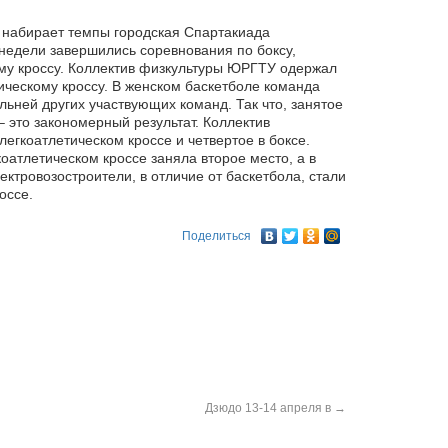
 набирает темпы городская Спартакиада
недели завершились соревнования по боксу,
му
кроссу. Коллектив физкультуры ЮРГТУ одержал
тическому кроссу. В женском баскетболе команда
ьней других участвующих команд. Так что, занятое
– это закономерный результат. Коллектив
егкоатлетическом кроссе и четвертое в боксе.
атлетическом кроссе заняла второе место, а в
лектровозостроители, в отличие от баскетбола, стали
оссе.
Поделиться
Дзюдо 13-14 апреля в
→