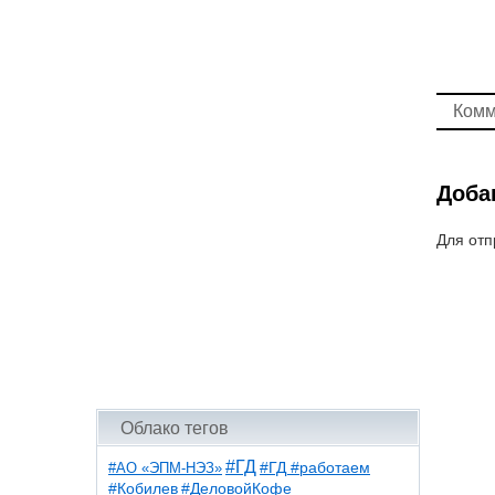
Комм
Доба
Для отп
Облако тегов
#ГД
#АО «ЭПМ-НЭЗ»
#ГД #работаем
#ДеловойКофе
#Кобилев