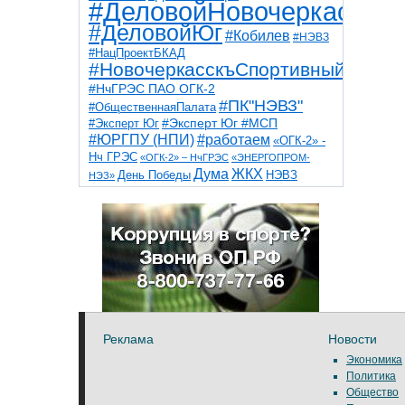
#ДеловойНовочеркасск
#ДеловойЮг
#Кобилев
#НЭВЗ
#НацПроектБКАД
#НовочеркасскъСпортивный
#НчГРЭС ПАО ОГК-2
#ПК"НЭВЗ"
#ОбщественнаяПалата
#Эксперт Юг
#Эксперт Юг #МСП
#ЮРГПУ (НПИ)
#работаем
«ОГК-2» -
Нч ГРЭС
«ОГК-2» – НчГРЭС
«ЭНЕРГОПРОМ-
Дума
ЖКХ
НЭВЗ
День Победы
НЭЗ»
ТНТ
НчГРЭС
Победа
Собор
ТПП
благоустройство
ветераны
выборы
дети
дороги
казаки
коррупция
космос
парк
общественная палата
пожар
роща
спорт
художники
театр
транспорт
Реклама
Новости
Экономика
Политика
Общество