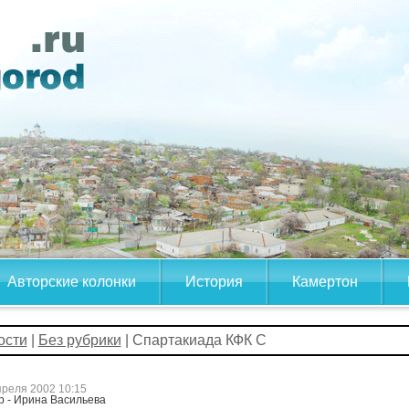
Авторские колонки
История
Камертон
ости
|
Без рубрики
| Спартакиада КФК С
преля 2002 10:15
р - Ирина Васильева