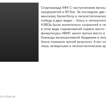
Спартакиада КФК С наступлением весны
предприятий и ВУЗов. За последние две 
женскому баскетболу и легкоатлетическо
победу в двух видах – боксу и легкоатле
НЭВЗа была значительно сыгранней и сил
в этом виде соревнований первое место 
физкультуры НВИС занял третье место в л
Команда мелиоративной Академии в легко
боксе показала третий результат. А вот э
лишь четвертыми в легкоатлетическом кр
я отбор на