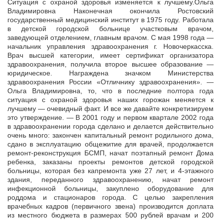
Ситуация с охраной здоровья изменяется к лучшему.Ольга
Владимировна Наконечная окончила Ростовский
государственный медицинский институт в 1975 году. Работала
в детской городской больнице участковым
врачом,
заведующей отделением, главным врачом. С мая 1998 года —
начальник управления здравоохранения г. Новочеркасска.
Врач высшей категории, имеет сертификат организатора
здравоохранения, получила второе высшее образование —
юридическое. Награждена значком Министерства
здравоохранения России «Отличнику здравоохранения». —
Ольга Владимировна, то, что в последние полтора года
ситуация с охраной здоровья наших горожан меняется к
лучшему — очевидный факт. И все же давайте конкретизируем
это утверждение. — В 2001 году и первом квартале 2002 года
в здравоохранении города сделано и делается действительно
очень много: закончен капитальный ремонт родильного дома,
сдано в эксплуатацию общежитие для врачей, продолжается
ремонт-реконструкция БСМП, начат поэтапный ремонт Дома
ребенка, заказаны проекты ремонтов детской городской
больницы, которая без капремонта уже 27 лет, и 4-этажного
здания, переданного здравоохранению, начат ремонт
инфекционной больницы, закуплено оборудование для
роддома и стационаров города. С целью закрепления
врачебных кадров (первичного звена) производится доплата
из местного бюджета в размерах 500 рублей врачам и 200