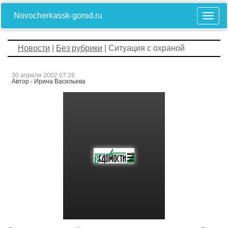
Novocherkassk-gorod.ru
Новости
|
Без рубрики
| Ситуация с охраной
30 апреля 2002 07:26
Автор - Ирина Васильева