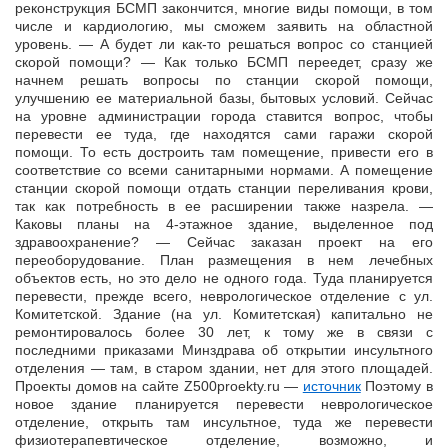
реконструкция БСМП закончится, многие виды помощи, в том
числе и кардиологию, мы сможем заявить на областной
уровень. — А будет ли как-то решаться вопрос со станцией
скорой помощи? — Как только БСМП переедет, сразу же
начнем решать вопросы по станции скорой помощи,
улучшению ее материальной базы, бытовых условий. Сейчас
на уровне администрации города ставится вопрос, чтобы
перевести ее туда, где находятся сами гаражи скорой
помощи. То есть достроить там помещение, привести его в
соответствие со всеми санитарными нормами. А помещение
станции скорой помощи отдать станции переливания крови,
так как потребность в ее расширении также назрела. —
Каковы планы на 4-этажное здание, выделенное под
здравоохранение? — Сейчас заказан проект на его
переоборудование. План размещения в нем лечебных
объектов есть, но это дело не одного года. Туда планируется
перевести, прежде всего, неврологическое отделение с ул.
Комитетской. Здание (на ул. Комитетская) капитально не
ремонтировалось более 30 лет, к тому же в связи с
последними приказами Минздрава об открытии инсультного
отделения — там, в старом здании, нет для этого площадей.
Проекты домов на сайте Z500proekty.ru —
источник
Поэтому в
новое здание планируется перевести неврологическое
отделение, открыть там инсультное, туда же перевести
физиотерапевтическое отделение, возможно, и