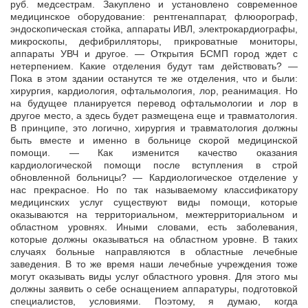
руб. медсестрам. Закуплено и установлено современное
медицинское оборудование: рентгенаппарат, флюорограф,
эндоскопическая стойка, аппараты ИВЛ, электрокардиографы,
микроскопы, дефибрилляторы, прикроватные мониторы,
аппараты УВЧ и другое. — Открытия БСМП город ждет с
нетерпением. Какие отделения будут там действовать? —
Пока в этом здании останутся те же отделения, что и были:
хирургия, кардиология, офтальмология, лор, реанимация. Но
на будущее планируется перевод офтальмологии и лор в
другое место, а здесь будет размещена еще и травматология.
В принципе, это логично, хирургия и травматология должны
быть вместе и именно в больнице скорой медицинской
помощи. — Как изменится качество оказания
кардиологической помощи после вступления в строй
обновленной больницы? — Кардиологическое отделение у
нас прекрасное. Но по так называемому классификатору
медицинских услуг существуют виды помощи, которые
оказываются на территориальном, межтерриториальном и
областном уровнях. Иными словами, есть заболевания,
которые должны оказываться на областном уровне. В таких
случаях больные направляются в областные лечебные
заведения. В то же время наши лечебные учреждения тоже
могут оказывать виды услуг областного уровня. Для этого мы
должны заявить о себе оснащением аппаратуры, подготовкой
специалистов, условиями. Поэтому, я думаю, когда