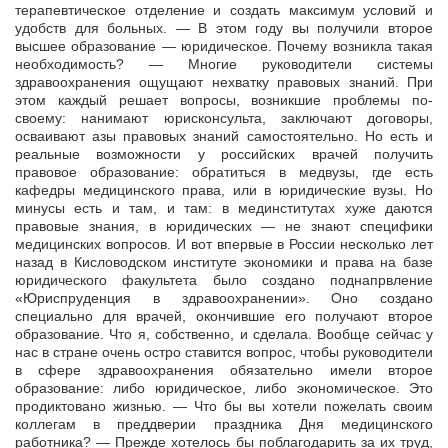
терапевтическое отделение и создать максимум условий и
удобств для больных. — В этом году вы получили второе
высшее образование — юридическое. Почему возникла такая
необходимость? — Многие руководители системы
здравоохранения ощущают нехватку правовых знаний. При
этом каждый решает вопросы, возникшие проблемы по-
своему: нанимают юрисконсульта, заключают договоры,
осваивают азы правовых знаний самостоятельно. Но есть и
реальные возможности у российских врачей получить
правовое образование: обратиться в медвузы, где есть
кафедры медицинского права, или в юридические вузы. Но
минусы есть и там, и там: в мединститутах хуже даются
правовые знания, в юридических — не знают специфики
медицинских вопросов. И вот впервые в России несколько лет
назад в Кисловодском институте экономики и права на базе
юридического факультета было создано поднапрвление
«Юриспруденция в здравоохранении». Оно создано
специально для врачей, окончившие его получают второе
образование. Что я, собственно, и сделала. Вообще сейчас у
нас в стране очень остро ставится вопрос, чтобы руководители
в сфере здравоохранения обязательно имели второе
образование: либо юридическое, либо экономическое. Это
продиктовано жизнью. — Что бы вы хотели пожелать своим
коллегам в преддверии праздника Дня медицинского
работника? — Прежде хотелось бы поблагодарить за их труд,