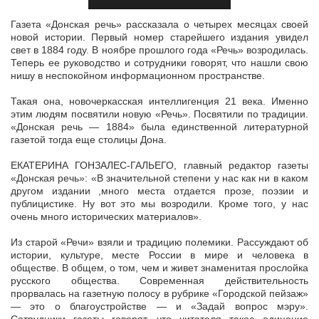
Газета «Донская речь» рассказала о четырех месяцах своей
новой истории. Первый номер старейшего издания увидел
свет в 1884 году. В ноябре прошлого года «Речь» возродилась.
Теперь ее руководство и
сотрудники говорят, что нашли свою
нишу в неспокойном информационном пространстве.
Такая она, новочеркасская интеллигенция 21 века. Именно
этим людям посвятили новую «Речь». Посвятили по традиции.
«Донская речь — 1884» была единственной литературной
газетой тогда еще столицы Дона.
ЕКАТЕРИНА ГОНЗАЛЕС-ГАЛЬЕГО, главный редактор газеты
«Донская речь»: «В значительной степени у нас как ни в каком
другом издании ,много места отдается прозе, поэзии и
публицистике. Ну вот это мы возродили. Кроме того, у нас
очень много исторических материалов».
Из старой «Речи» взяли и традицию полемики. Рассуждают об
истории, культуре, месте России в мире и человека в
обществе. В общем, о том, чем и живет знаменитая прослойка
русского общества. Современная действительность
прорвалась на газетную полосу в рубрике «Городской пейзаж»
— это о благоустройстве — и «Задай вопрос мэру».