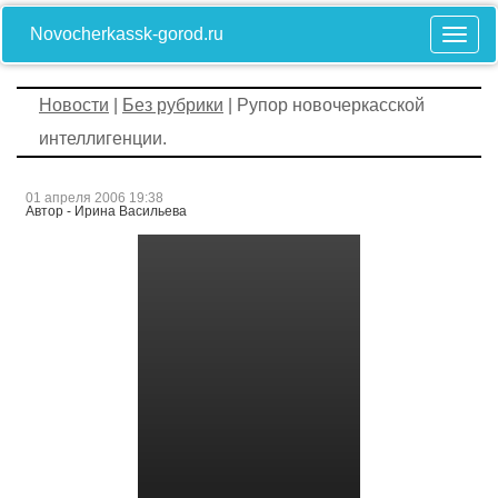
Novocherkassk-gorod.ru
Новости
|
Без рубрики
| Рупор новочеркасской
интеллигенции.
01 апреля 2006 19:38
Автор - Ирина Васильева