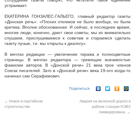
Сотрудники газеты говорят, что читателя такое единение
устраивает.
ЕКАТЕРИНА ГОНЗАЛЕС-ГАЛЬЕГО, главный редактор газеты
«Донская речь»: «Плохих откликов не было вообще, но была
критика. Вполне обоснованная. И сейчас, в последнее время,
многие люди, конечно, дают свои советы, мы их внимательно
слушаем, прислушиваемся к советам и стараемся сделать
газету лучше, т.е. мы открыты к диалогу».
В мечтах редакции — увеличение тиража и полноцветные
страницы. В мечтах редактора — гремящие значимостью
фамилии авторов. В «Донской речи» 21 века трое членов
Союза писателей. Зато в «Донской речи» века 19-ого когда-то
начинал сам Серафимович.
Поделиться
←
Новое в партийном
Авария на железной дороге в
строительстве.
районе станции НЭВЗ
ликвидирована.
→