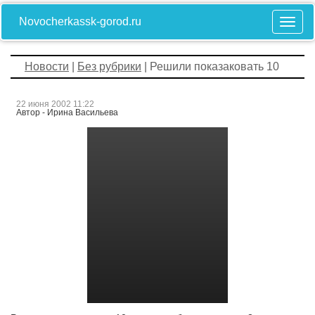
Novocherkassk-gorod.ru
Новости
|
Без рубрики
| Решили показаковать 10
22 июня 2002 11:22
Автор - Ирина Васильева