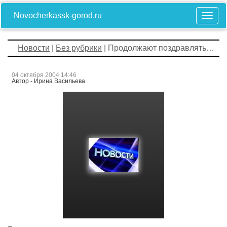
Novocherkassk-gorod.ru
Новости
|
Без рубрики
| Продолжают поздравлять…
04 октября 2004 14:46
Автор - Ирина Васильева