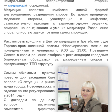
нейтральной беспристрастной стороны
—
медиатора
(посредника).
Медиация является наиболее мягкой формой
альтернативного разрешения споров. Во время процедуры
медиации стороны, участвующие в конфликте,
самостоятельно приходят к взаимовыгодному решению,
опираясь на опыт, знания и умения медиатора. Разрешение
спора полностью зависит от воли самих спорящих.
Рассмотреть конфликт в Центре медиации и Третейском суде
Торгово-промышленной палаты г.Новочеркасска можно по
понедельникам и четвергам с 9.00 до 13.00. Президиум
Совета в своем решении отобразил рекомендации городским
бизнесменам обращаться за разрешением споров в
предложенную ТПП структуру.
Самым обхемным пунктои
повестки дня заседания был
вопрос: «О ситуации на рынке
труда города Новочеркасска и
задачах по его регулированию
в 2014 году».
С докладом по данному
вопросу выступила
заместитель директора