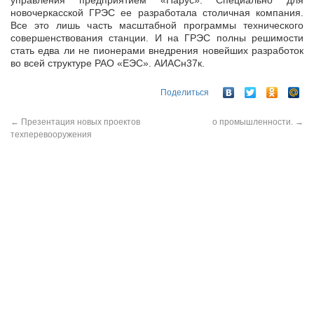
управления предприятием «Парус». Специально для
новочеркасской ГРЭС ее разработала столичная компания.
Все это лишь часть масштабной программы технического
совершенствования станции. И на ГРЭС полны решимости
стать едва ли не пионерами внедрения новейших разработок
во всей структуре РАО «ЕЭС». АИАСн37к.
Поделиться
←
Презентация новых проектов
о промышленности.
→
техперевооружения