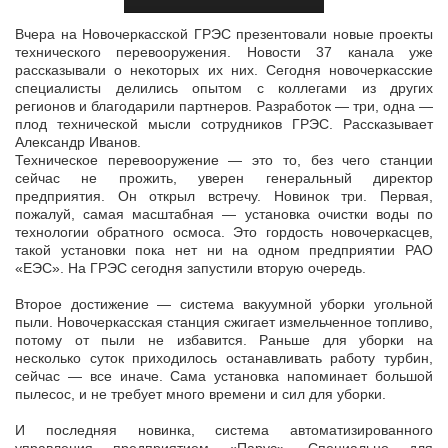
Вчера на Новочеркасской ГРЭС презентовали новые проекты
технического перевооружения. Новости 37 канала уже
рассказывали о некоторых их них. Сегодня новочеркасские
специалисты делились опытом с
коллегами из других
регионов и благодарили партнеров. Разработок — три, одна —
плод технической мысли сотрудников ГРЭС. Рассказывает
Александр Иванов.
Техническое перевооружение — это то, без чего станции
сейчас не прожить, уверен генеральный директор
предприятия. Он открыл встречу. Новинок три. Первая,
пожалуй, самая масштабная — установка очистки воды по
технологии обратного осмоса. Это гордость новочеркасцев,
такой установки пока нет ни на одном предприятии РАО
«ЕЭС». На ГРЭС сегодня запустили вторую очередь.
Второе достижение — система вакуумной уборки угольной
пыли. Новочеркасская станция сжигает измельченное топливо,
потому от пыли не избавится. Раньше для уборки на
несколько суток приходилось останавливать работу турбин,
сейчас — все иначе. Сама установка напоминает большой
пылесос, и не требует много времени и сил для уборки.
И последняя новинка, система автоматизированного