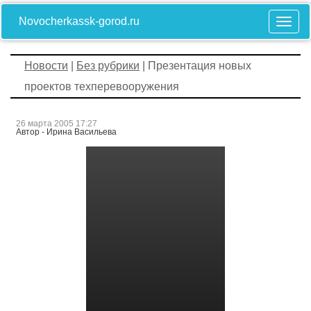
Novocherkassk-gorod.ru
Новости
|
Без рубрики
| Презентация новых
проектов техперевооружения
26 марта 2005 17:27
Автор - Ирина Васильева