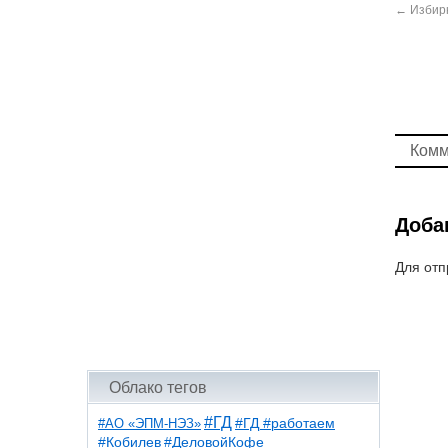
←
Избир
Комм
Доба
Для отп
Облако тегов
#ГД
#АО «ЭПМ-НЭЗ»
#ГД #работаем
#ДеловойКофе
#Кобилев