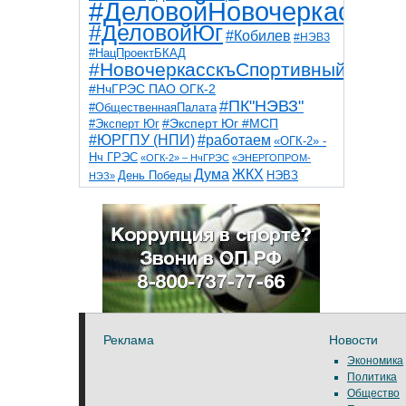
#ДеловойНовочеркасск
#ДеловойЮг
#Кобилев
#НЭВЗ
#НацПроектБКАД
#НовочеркасскъСпортивный
#НчГРЭС ПАО ОГК-2
#ПК"НЭВЗ"
#ОбщественнаяПалата
#Эксперт Юг
#Эксперт Юг #МСП
#ЮРГПУ (НПИ)
#работаем
«ОГК-2» -
Нч ГРЭС
«ОГК-2» – НчГРЭС
«ЭНЕРГОПРОМ-
Дума
ЖКХ
НЭВЗ
День Победы
НЭЗ»
ТНТ
НчГРЭС
Победа
Собор
ТПП
благоустройство
ветераны
выборы
дети
дороги
казаки
коррупция
космос
парк
общественная палата
пожар
роща
спорт
художники
театр
транспорт
Реклама
Новости
Экономика
Политика
Общество