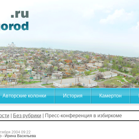
Авторские колонки
История
Камертон
ости
|
Без рубрики
| Пресс-конференция в избиркоме
ктября 2004 09:22
р - Ирина Васильева