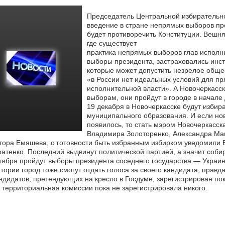
Председатель Центральной избирательно
введение в стране непрямых выборов пре
будет противоречить Конституции.
Вешняк
где существует
практика непрямых выборов глав исполн
выборы президента, застраховались инс
которые может допустить незрелое общест
«в России нет идеальных условий для п
исполнительной власти». А Новочеркасск
выборам, они пройдут в городе в начале
19 декабря в Новочеркасске будут избира
муниципального образования. И если но
появилось, то стать мэром Новочеркасск
Владимира Золоторенко, Александра Маш
тора Емяшева, о готовности быть избранным избирком уведомили
атенко. Последний выдвинут политической партией, а значит соби
тября пройдут выборы президента соседнего государства — Украи
тории город тоже смогут отдать голоса за своего кандидата, правда
ндидатов, претендующих на кресло в Госдуме, зарегистрирован пок
 территориальная комиссии пока не зарегистрировала никого.