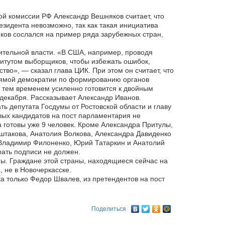
й комиссии РФ Александр Вешняков считает, что
зидента невозможно, так как такая инициатива
ов сослался на пример ряда зарубежных стран,
ительной власти. «В США, например, проводя
титутом выборщиков, чтобы избежать ошибок,
во», — сказал глава ЦИК. При этом он считает, что
рямой демократии по формированию органов
 тем временем усиленно готовится к двойным
 декабря. Рассказывает Александр Иванов.
ть депутата Госдумы от Ростовской области и главу
вых кандидатов на пост парламентария не
а готовы уже 9 человек. Кроме Александра Притулы,
такова, Анатолия Волкова, Александра Давиденко
 Владимир Филоненко, Юрий Татаркин и Анатолий
рать подписи не должен.
ны. Граждане этой страны, находящиеся сейчас на
, не в Новочеркасске.
а только Федор Швалев, из претендентов на пост
Поделиться