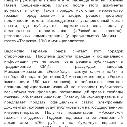
говорит руководитель комитета по законодательству Госдумы
Павел Крашенинников. Только после этого документы
вступают в силу. Такой порядок исключает неравенство
граждан перед законом, а заодно решает проблему
подлинности текста. Законодательно установленный орган
печати, где публикуются нормативные акты, есть у
федерального правительства («Российская газета»),
региональных администраций (у правительства Москвы —
газета «Тверская, 13») и муниципалитетов.
Ведомство Германа Грефа считает этот порядок
старомодным. «Проблема доступа граждан к официальной
информации уже не может быть решена публикацией в
традиционных СМИ», — рассуждает чиновник
Минэкономразвития. «Российскую газету» сложно найти в
свободной продаже (ее тираж 0,4 млн экземпляров, а в России
живет почти 150 млн человек), а небольшая печатная
площадь официальных изданий не позволяет публиковать
весь объем госинформации, затрагивающей права и свободы
граждан, объясняет чиновник. Поэтому Минэкономразвития и
предлагает придать официальный статус электронным
документам, которые будут публиковаться на государственном
интернет-портале. Получить комментарии «Российской
газеты» не удалось. Годовая подписка на ее электронный
архив стоит 5760 руб., а на бумажную версию с