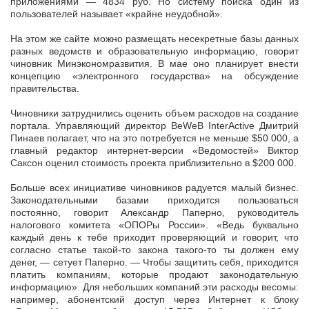
приложениями — 4834 руб. Но систему поиска один из
пользователей называет «крайне неудобной».
На этом же сайте можно размещать несекретные базы данных
разных ведомств и образовательную информацию, говорит
чиновник Минэкономразвития. В мае оно планирует внести
концепцию «электронного государства» на обсуждение
правительства.
Чиновники затруднились оценить объем расходов на создание
портала. Управляющий директор BeWeB InterActive Дмитрий
Пинаев полагает, что на это потребуется не меньше $50 000, а
главный редактор интернет-версии «Ведомостей» Виктор
Саксон оценил стоимость проекта приблизительно в $200 000.
Больше всех инициативе чиновников радуется малый бизнес.
Законодательными базами приходится пользоваться
постоянно, говорит Александр Паперно, руководитель
налогового комитета «ОПОРы России». «Ведь буквально
каждый день к тебе приходит проверяющий и говорит, что
согласно статье такой-то закона такого-то ты должен ему
денег, — сетует Паперно. — Чтобы защитить себя, приходится
платить компаниям, которые продают законодательную
информацию». Для небольших компаний эти расходы весомы:
например, абонентский доступ через Интернет к блоку