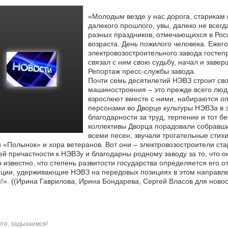
«Молодым везде у нас дорога, старикам в
далекого прошлого, увы, далеко не всег
разных праздников, отмечающихся
в Росс
возраста. День пожилого человека. Ежего
электровозостроительного завода гостеп
связал с ним свою судьбу, начал и заве
Репортаж пресс-службы завода.
Почти семь десятилетий НЭВЗ строит св
машиностроения – это прежде всего люд
взрослеют вместе с ними, набираются оп
персонами во Дворце культуры НЭВЗа в 
благодарности за труд, терпение и тот 
коллективы Дворца порадовали собравш
всеми песен, звучали трогательные стих
 «Полынок» и хора ветеранов. Вот они – электровозостроители ста
ей причастности к НЭВЗу и благодарны родному заводу за то, что 
 известно, что степень развитости государства определяется его
ции, удерживающие НЭВЗ на передовых позициях в этом направлен
!». ((Ирина Гаврилова, Ирина Бондарева, Сергей Власов для новос
те, задыхаемся!