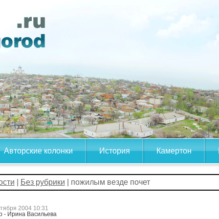
Авторские колонки
История
Камертон
ости
|
Без рубрики
| пожилым везде почет
ктября 2004 10:31
р - Ирина Васильева