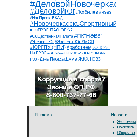
#ДеловойНовочеркасск
#ДеловойЮг
#Кобилев
#НЭВЗ
#НацПроектБКАД
#НовочеркасскъСпортивный
#НчГРЭС ПАО ОГК-2
#ПК"НЭВЗ"
#ОбщественнаяПалата
#Эксперт Юг
#Эксперт Юг #МСП
#ЮРГПУ (НПИ)
#работаем
«ОГК-2» -
Нч ГРЭС
«ОГК-2» – НчГРЭС
«ЭНЕРГОПРОМ-
Дума
ЖКХ
НЭВЗ
День Победы
НЭЗ»
ТНТ
НчГРЭС
Победа
Собор
ТПП
благоустройство
ветераны
выборы
дети
дороги
казаки
коррупция
космос
парк
общественная палата
пожар
роща
спорт
художники
театр
транспорт
Реклама
Новости
Экономика
Политика
Общество