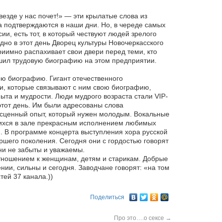
езде у нас почет!» — эти крылатые слова из
да подтверждаются в наши дни. Но, в череде самых
ии, есть тот, в который чествуют людей зрелого
дно в этот день Дворец культуры Новочеркасского
риимно распахивает свои двери перед теми, кто
ршил трудовую биографию на этом предприятии.
ою биографию. Гигант отечественного
и, которые связывают с ним свою биографию,
ыта и мудрости. Люди мудрого возраста стали VIP-
этот день. Им были адресованы слова
бесценный опыт, который нужен молодым. Вокальные
ихся в зале прекрасным исполнением любимых
и. В программе концерта выступления хора русской
ршего поколения. Сегодня они с гордостью говорят
они не забыты и уважаемы.
 отношением к женщинам, детям и старикам. Добрые
ии, сильны и сегодня. Заводчане говорят: «на том
тей 37 канала.))
Поделиться
Про это….о сексе
→