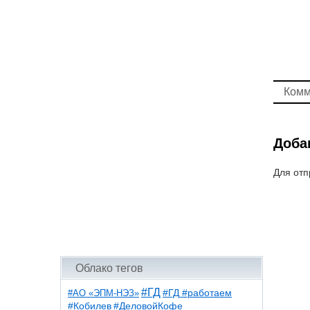
Комм
Доба
Для отп
Облако тегов
#ГД
#АО «ЭПМ-НЭЗ»
#ГД #работаем
#ДеловойКофе
#Кобилев