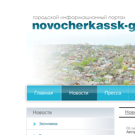
Главная
Новости
Пресса
Нов
Новости
Экономика
06 о
Авто