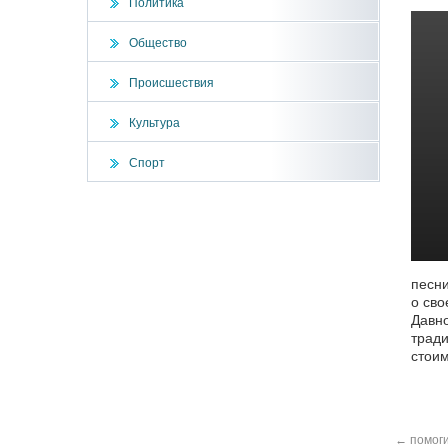
Политика
Общество
Происшествия
Культура
Спорт
песни
о сво
Давно
тради
стоим
←
помоги