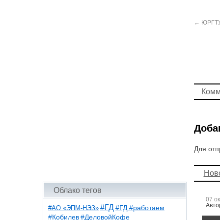
←
ЮРГТУ
Комм
Доба
Для отп
Нов
Облако тегов
07 о
Авто
#ГД
#АО «ЭПМ-НЭЗ»
#ГД #работаем
#ДеловойКофе
#Кобилев