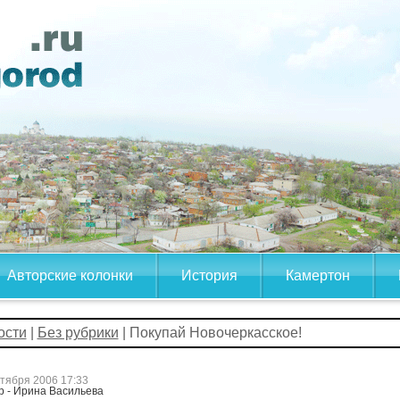
Авторские колонки
История
Камертон
ости
|
Без рубрики
| Покупай Новочеркасское!
ктября 2006 17:33
р - Ирина Васильева