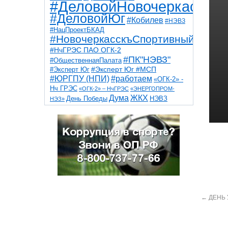
#ДеловойНовочеркасск
#ДеловойЮг
#Кобилев
#НЭВЗ
#НацПроектБКАД
#НовочеркасскъСпортивный
#НчГРЭС ПАО ОГК-2
#ПК"НЭВЗ"
#ОбщественнаяПалата
#Эксперт Юг
#Эксперт Юг #МСП
#ЮРГПУ (НПИ)
#работаем
«ОГК-2» -
Нч ГРЭС
«ОГК-2» – НчГРЭС
«ЭНЕРГОПРОМ-
Дума
ЖКХ
НЭВЗ
День Победы
НЭЗ»
ТНТ
НчГРЭС
Победа
Собор
ТПП
благоустройство
ветераны
выборы
дети
дороги
казаки
коррупция
космос
парк
общественная палата
пожар
роща
спорт
художники
театр
транспорт
←
ДЕНЬ 