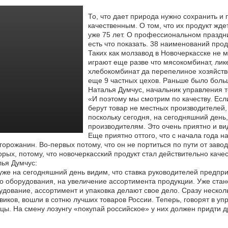
То, что дает природа нужно сохранить и
качественным. О том, что их продукт жд
уже 75 лет. О профессиональном
праздни
есть что показать. 38 наименований прод
Таких как молзавод в Новочеркасске не 
играют еще разве что мясокомбинат, ли
хлебокомбинат да перепелиное хозяйство
еще 9 частных цехов. Раньше было больш
Наталья Думчус, начальник управления т
«И поэтому мы смотрим по качеству. Если
берут товар не местных производителей, 
поскольку сегодня, на сегодняшний ден
производителям. Это очень приятно и ви
Еще приятно оттого, что с начала года н
горожанин. Во-первых потому, что он не портиться по пути от заво
орых, потому, что новочеркасский продукт стал действительно каче
ья Думчус:
же на сегодняшний день видим, что ставка руководителей предприя
о оборудования, на увеличение ассортимента продукции. Уже стано
дование, ассортимент и упаковка делают свое дело. Сразу нескол
иков, вошли в сотню лучших товаров России. Теперь, говорят в уп
цы. На смену лозунгу «покупай российское» у них должен придти 