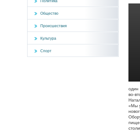
Политика
Общество
Происшествия
Культура
Спорт
один 
во-вт
Натал
«Мы у
новог
Обору
пищев
столи