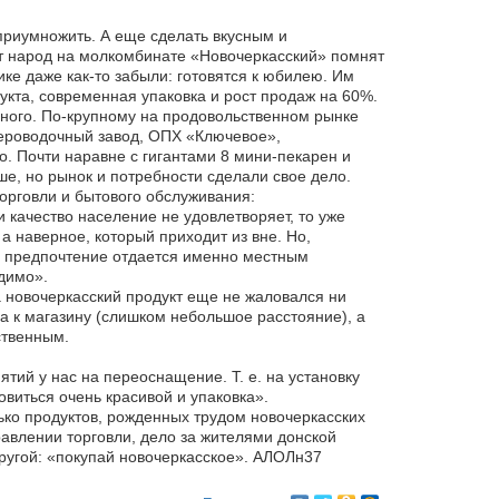
 приумножить. А еще сделать вкусным и
ет народ на молкомбинате «Новочеркасский» помнят
ке даже как-то забыли: готовятся к юбилею. Им
укта, современная упаковка и рост продаж на 60%.
много. По-крупному на продовольственном рынке
кероводочный завод, ОПХ «Ключевое»,
. Почти наравне с гигантами 8 мини-пекарен и
е, но рынок и потребности сделали свое дело.
орговли и бытового обслуживания:
 качество население не удовлетворяет, то уже
а наверное, который приходит из вне. Но,
ь, предпочтение отдается именно местным
димо».
а новочеркасский продукт еще не жаловался ни
да к магазину (слишком небольшое расстояние), а
ственным.
тий у нас на переоснащение. Т. е. на установку
виться очень красивой и упаковка».
ько продуктов, рожденных трудом новочеркасских
равлении торговли, дело за жителями донской
другой: «покупай новочеркасское». АЛОЛн37