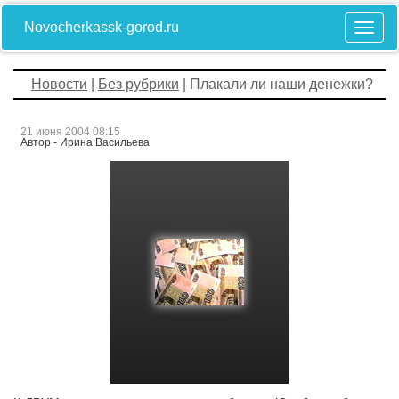
Novocherkassk-gorod.ru
Новости
|
Без рубрики
| Плакали ли наши денежки?
21 июня 2004 08:15
Автор - Ирина Васильева