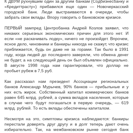
К ДВУМ рухнувшим один за другим банкам (Содбизнесбанку и
«Кредиттрасту») прибавился еще один — Новочеркасский
городской банк. Люди выстраиваются в очереди, чтобы
забрать свои вклады. Впору говорить о
банковском кризисе.
ПЕРВЫЙ зампред Центробанка Андрей Козлов заявил, что
никаких серьезных экономических причин для этого нет. И
если «не раскачивать лодку», ничего не произойдет. Впрочем,
ясное дело, чиновники и банкиры никогда не скажут, что кризис
приближается, будь он даже не за горами. Так было в 1991
году, когда людей до последнего заверяли, что обмена денег
не будет, а на следующий день он был объявлен официально.
В августе 1998 года нам гарантировали, что доллар не
пробьет рубеж в 7,5 руб.
Как рассказал нам президент Ассоциации региональных
банков Александр Мурычев, 90% банков — прибыльные и у
них есть жирок. Собственный капитал коммерческих банков
равен 645 млрд. рублей, а сумма вкладов населения, которые
в случае чего будут погашаться в первую очередь, — 619
млрд. рублей. То есть вклады обеспечены капиталом.
Несмотря на это, симптомы кризиса наблюдаются: банкиры
перестали доверять друг другу и в долг теперь дают очень
избирательно. Так, на межбанковском рынке сегодня банк