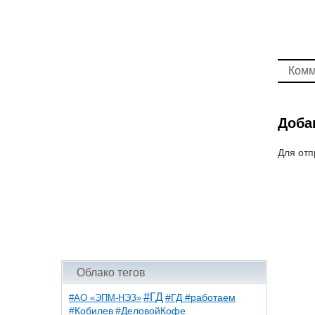
Комм
Доба
Для отп
Облако тегов
#ГД
#АО «ЭПМ-НЭЗ»
#ГД #работаем
#ДеловойКофе
#Кобилев