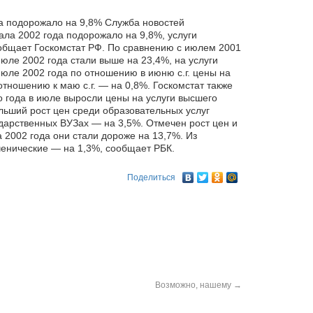
да подорожало на 9,8% Служба новостей
ла 2002 года подорожало на 9,8%, услуги
общает
Госкомстат РФ. По сравнению с июлем 2001
июле 2002 года стали выше на 23,4%, на услуги
юле 2002 года по отношению в июню с.г. цены на
отношению к маю с.г. — на 0,8%. Госкомстат также
о года в июле выросли цены на услуги высшего
льший рост цен среди образовательных услуг
дарственных ВУЗах — на 3,5%. Отмечен рост цен и
 2002 года они стали дороже на 13,7%. Из
енические — на 1,3%, сообщает РБК.
Поделиться
Возможно, нашему
→