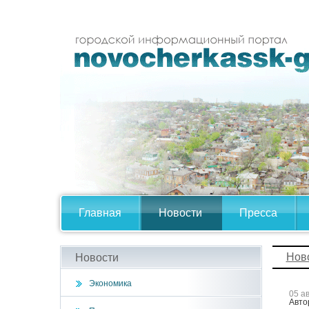
Главная
Новости
Пресса
Нов
Новости
Экономика
05 а
Авто