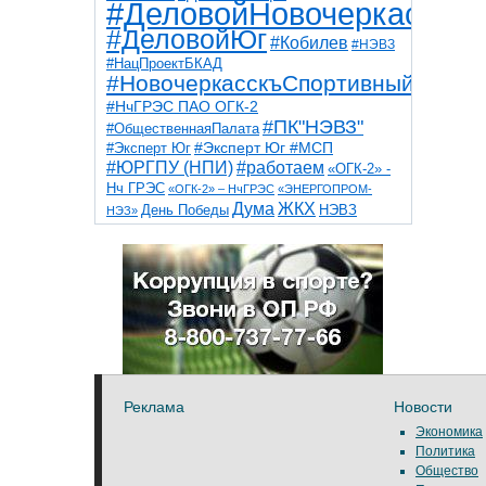
#ДеловойНовочеркасск
#ДеловойЮг
#Кобилев
#НЭВЗ
#НацПроектБКАД
#НовочеркасскъСпортивный
#НчГРЭС ПАО ОГК-2
#ПК"НЭВЗ"
#ОбщественнаяПалата
#Эксперт Юг
#Эксперт Юг #МСП
#ЮРГПУ (НПИ)
#работаем
«ОГК-2» -
Нч ГРЭС
«ОГК-2» – НчГРЭС
«ЭНЕРГОПРОМ-
Дума
ЖКХ
НЭВЗ
День Победы
НЭЗ»
ТНТ
НчГРЭС
Победа
Собор
ТПП
благоустройство
ветераны
выборы
дети
дороги
казаки
коррупция
космос
парк
общественная палата
пожар
роща
спорт
художники
театр
транспорт
Реклама
Новости
Экономика
Политика
Общество