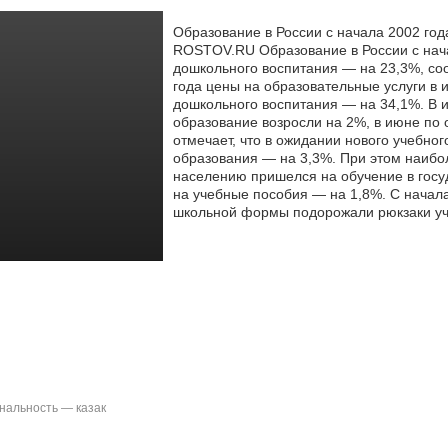
Образование в России с начала 2002 го
ROSTOV.RU Образование в России с нача
дошкольного воспитания — на 23,3%, со
года цены на образовательные услуги в 
дошкольного воспитания — на 34,1%. В и
образование возросли на 2%, в июне по 
отмечает, что в ожидании нового учебног
образования — на 3,3%. При этом наибо
населению пришелся на обучение в госу
на учебные пособия — на 1,8%. С начала
школьной формы подорожали рюкзаки уч
альность — казак