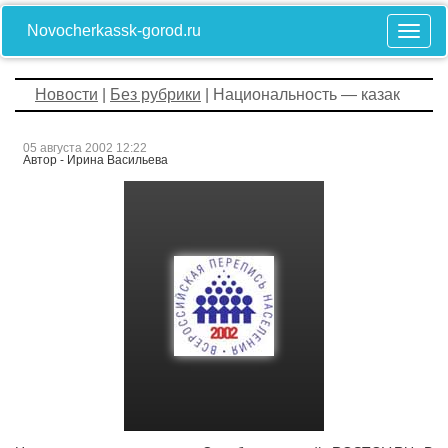
Novocherkassk-gorod.ru
Новости
|
Без рубрики
| Национальность — казак
05 августа 2002 12:22
Автор - Ирина Васильева