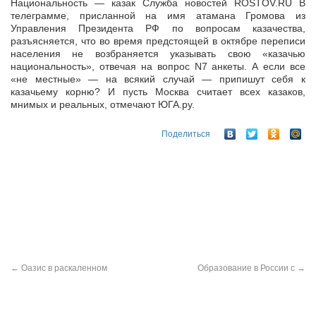
Национальность — казак Служба новостей ROSTOV.RU В
телеграмме, присланной на имя атамана Громова из
Управления Президента РФ по вопросам казачества,
разъясняется, что во время предстоящей в октябре
переписи
населения не возбраняется указывать свою «казачью
национальность», отвечая на вопрос N7 анкеты. А если все
«не местные» — на всякий случай — припишут себя к
казачьему корню? И пусть Москва считает всех казаков,
мнимых и реальных, отмечают ЮГА.ру.
Поделиться
←
Оазис в раскаленном
Образование в России с
→