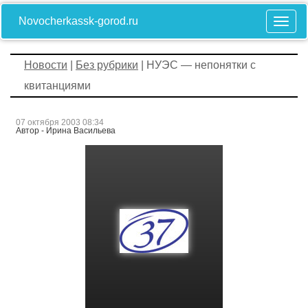
Novocherkassk-gorod.ru
Новости
|
Без рубрики
| НУЭС — непонятки с
квитанциями
07 октября 2003 08:34
Автор - Ирина Васильева