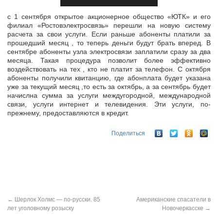
с 1 сентября открытое акционерное общество «ЮТК» и его
филиал «Ростовэлектросвязь» перешли на новую систему
расчета за свои услуги. Если раньше абоненты платили за
прошедший месяц , то теперь деньги
будут брать вперед. В
сентябре абоненты узла электросвязи заплатили сразу за два
месяца. Такая процедура позволит более эффективно
воздействовать на тех , кто не платит за телефон. С октября
абоненты получили квитанцию, где абонплата будет указана
уже за текущий месяц ,то есть за октябрь, а за сентябрь будет
начислна сумма за услуги междугородной, международной
связи, услуги интернет и телевидения. Эти услуги, по-
прежнему, предоставляются в кредит.
Поделиться
←
Шерлок Холмс — по-русски. 85
Американские спасатели в
лет уголовному розыску
Новочеркасске
→