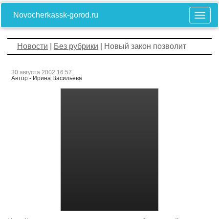
Novocherkassk-gorod.ru
Новости
|
Без рубрики
| Новый закон позволит
30 августа 2002 16:57
Автор - Ирина Васильева