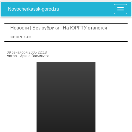
Novocherkassk-gorod.ru
Новости
|
Без рубрики
| На ЮРГТУ отанется
«военка»
09 сентября 2005 22:18
Автор - Ирина Васильева