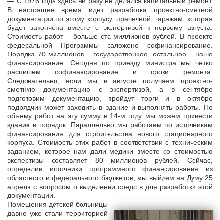
— С 1976 года здесь ни разу не делался капитальный ремонт.
В настоящее время идет разработка проектно-сметной
документации по этому корпусу, прачечной, гаражам, которая
будет закончена вместе с экспертизой к первому августа.
Стоимость работ – больше ста миллионов рублей. В проекте
федеральной Программы заложено софинансирование.
Порядка 70 миллионов – государственное, остальное – наше
финансирование. Сегодня по приезду министра мы четко
распишем софинансирование и сроки ремонта.
Следовательно, если мы в августе получаем проектно-
сметную документацию с экспертизой, а в сентябре
подготовим документацию, пройдут торги и в октябре
подрядчик может заходить в здание и выполнять работы. По
объему работ на эту сумму в 14-м году мы можем привести
здание в порядок. Параллельно мы работаем по источникам
финансирования для строительства нового стационарного
корпуса. Стоимость этих работ в соответствии с техническим
заданием, которое нам дали медики вместе со стоимостью
экспертизы составляет 80 миллионов рублей. Сейчас,
определив источники программного финансирования из
областного и федерального бюджетов, мы выйдем на Думу 25
апреля с вопросом о выделении средств для разработки этой
документации.
Помещения детской больницы
давно уже стали территорией