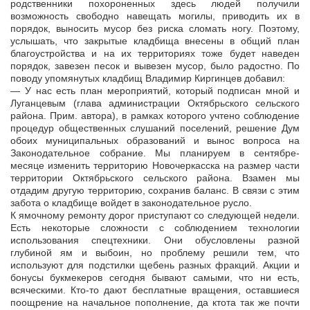
родственники похороненных здесь людей получили
возможность свободно навещать могилы, приводить их в
порядок, выносить мусор без риска сломать ногу. Поэтому,
услышать, что закрытые кладбища внесены в общий план
благоустройства и на их территориях тоже будет наведен
порядок, завезен песок и вывезен мусор, было радостно. По
поводу упомянутых кладбищ Владимир Киргинцев добавил:
— У нас есть план мероприятий, который подписан мной и
Луганцевым (глава администрации Октябрьского сельского
района. Прим. автора), в рамках которого учтено соблюдение
процедур общественных слушаний поселений, решение Дум
обоих муниципальных образований и вынос вопроса на
Законодательное собрание. Мы планируем в сентябре-
месяце изменить территорию Новочеркасска на размер части
территории Октябрьского сельского района. Взамен мы
отдадим другую территорию, сохранив баланс. В связи с этим
забота о кладбище войдет в законодательное русло.
К ямочному ремонту дорог приступают со следующей недели.
Есть некоторые сложности с соблюдением технологии
использования спецтехники. Они обусловлены разной
глубиной ям и выбоин, но проблему решили тем, что
используют для подстилки щебень разных фракций. Акции и
бонусы букмекеров сегодня бывают самыми, что ни есть,
всяческими. Кто-то дают бесплатные вращения, оставшиеся
поощрение на начальное пополнение, да ктота так же почти