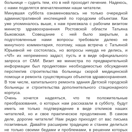
больнице – судить тем, кто в ней проходит лечение. Надеюсь,
с нами поделятся впечатлениями наши читатели.
Минувшая суббота ознаменовалась не только очередной
административной инспекцией по городским объектам. Как
уже упоминалось выше, к нам приезжала с рабочим визитом
министр здравоохранения Ростовской области Татьяна
Быковская. Совещание с ней было закрытым, а
подготовленные нами вопросы требовали далеко не
минутного комментария, поэтому, наша встреча с Татьяной
Юрьевной не состоялась, но вопросы никуда не делись, и
«ЧЛ» их непременно задаст, пусть и в виде официального
запроса от СМИ. Визит же министра по предварительной
информации был продиктован необходимостью обсуждения
перспектив строительства больницы скорой медицинской
помощи и ремонта существующих объектов здравоохранения.
В том числе, капитального ремонта здания Детской городской
больницы и строительства дополнительного стационарного
корпуса.
Очень хочется надеяться, что те положительные
преобразования, о которых нам рассказали в субботу, будут
иметь не только подтверждение в виде откликов наших
читателей, но и свое практическое продолжение. В самом
деле, дорогие читатели! Нам редко приходят от вас письма
позитивные. Давайте расширим традицию и станем делиться
не только своими бедами и проблемами, в решении которых