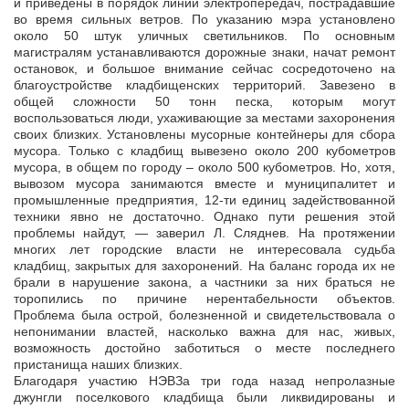
и приведены в порядок линии электропередач, пострадавшие
во время сильных ветров. По указанию мэра установлено
около 50 штук уличных светильников.
По основным
магистралям устанавливаются дорожные знаки, начат ремонт
остановок, и большое внимание сейчас сосредоточено на
благоустройстве кладбищенских территорий. Завезено в
общей сложности 50 тонн песка, которым могут
воспользоваться люди, ухаживающие за местами захоронения
своих близких. Установлены мусорные контейнеры для сбора
мусора. Только с кладбищ вывезено около 200 кубометров
мусора, в общем по городу – около 500 кубометров. Но, хотя,
вывозом мусора занимаются вместе и муниципалитет и
промышленные предприятия, 12-ти единиц задействованной
техники явно не достаточно. Однако пути решения этой
проблемы найдут, — заверил Л. Сляднев. На протяжении
многих лет городские власти не интересовала судьба
кладбищ, закрытых для захоронений. На баланс города их не
брали в нарушение закона, а частники за них браться не
торопились по причине нерентабельности объектов.
Проблема была острой, болезненной и свидетельствовала о
непонимании властей, насколько важна для нас, живых,
возможность достойно заботиться о месте последнего
пристанища наших близких.
Благодаря участию НЭВЗа три года назад непролазные
джунгли поселкового кладбища были ликвидированы и