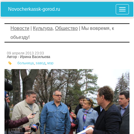
Novocherkassk-gorod.ru
Новости
|
Культура
,
Общество
| Мы вовремя, к
объезду!
09 апреля 2013 23:03
Автор - Ирина Васильева
больница
,
завод
,
мэр