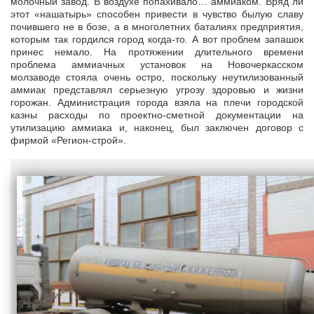
молочный завод. В воздухе попахивало… аммиаком. Вряд ли
этот «нашатырь» способен привести в чувство былую славу
почившего не в бозе, а в многолетних баталиях предприятия,
которым так гордился город когда-то. А вот проблем запашок
принес немало. На протяжении длительного времени
проблема аммиачных установок на Новочеркасском
молзаводе стояла очень остро, поскольку неутилизованный
аммиак представлял серьезную угрозу здоровью и жизни
горожан. Администрация города взяла на плечи городской
казны расходы по проектно-сметной документации на
утилизацию аммиака и, наконец, был заключен договор с
фирмой «Регион-строй».