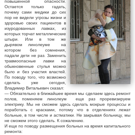
повышенной опасности.
Остается только гадать,
почему сами медики до сих
пор не видели угрозы жизни и
здоровью своих пациентов в
изуродованных лавках, из
которых торчат металлические
штыри. Или в том же
дырявом линолеуме на
котором без сомнения,
падали дети не раз. Заменить
травмоопасные лавки на
обыкновенные стулья можно
было и без участия властей.
По поводу того, что возможно
сделать уже сегодня,
Владимир Витальевич сказал:
— Обязательно в ближайшее время мы сделаем здесь ремонт
полов, поменяем линолеум еще раз проревизируем
электрику. Мы не сможем здесь сделать мокрые процессы и
поработать с красками, потому что в отделениях лежат
больные, в том числе и астматики. Не закрывая больницу, мы
не сможем этого сделать. К сожалению.
И еще по поводу размещения больных на время капитального
ремонта: