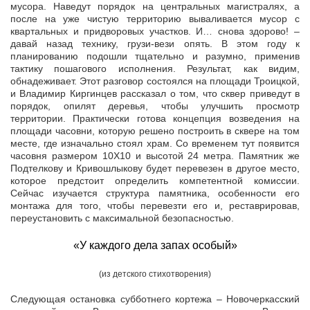
мусора. Наведут порядок на центральных магистралях, а
после на уже чистую территорию вываливается мусор с
квартальных и придворовых участков. И… снова здорово! –
давай назад технику, грузи-вези опять. В этом году к
планированию подошли тщательно и разумно, применив
тактику пошагового исполнения. Результат, как видим,
обнадеживает. Этот разговор состоялся на площади Троицкой,
и Владимир Киргинцев рассказал о том, что сквер приведут в
порядок, опилят деревья, чтобы улучшить просмотр
территории. Практически готова концепция возведения на
площади часовни, которую решено построить в сквере на том
месте, где изначально стоял храм. Со временем тут появится
часовня размером 10X10 и высотой 24 метра. Памятник же
Подтелкову и Кривошлыкову будет перевезен в другое место,
которое предстоит определить компетентной комиссии.
Сейчас изучается структура памятника, особенности его
монтажа для того, чтобы перевезти его и, реставрировав,
переустановить с максимальной безопасностью.
«У каждого дела запах особый»
(из детского стихотворения)
Следующая остановка субботнего кортежа – Новочеркасский