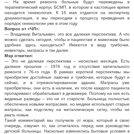
— На время ремонта больные будут переведены в
терапевтический корпус БСМП, в котором в настоящее время
находится гинекология. К 15 мая отдается на экспертизу
документация, и мы переходим к процессу приведения в
порядок гинекологии уже в этом году.
Вопрос от «ЧЛ»:
— Владимир Витальевич, это все далекая перспектива. А что
можно сделать сегодня, чтобы и пациентам и мамочкам было
удобнее здесь находиться? Имеются в виду тумбочки,
инвентарь, матрасы и так далее.
Мэр ответил:
— Это не далекая перспектива – несколько месяцев. Есть
далекое прошлое – 1976 год и отсутствие капитального
ремонта с 76-го года. В рамках короткой перспективы мы
приобретем достойные лавочки и тумбочки, которые будут и
сейчас, и в отремонтированном здании. Матрасы уже
приобретены, они есть в наличии, их после каждого пациента
пропаривают, обрабатывают в дезкамере. Поэтому на них есть
видимые разводы – это не от старости. Больница полностью
обеспечена новыми матрасами, но медики используют старые
матрасы, как подстилку на металлическую сетку, чтобы не
рвать новые.
Такой комментарий мы получили от мэра, который в свою
очередь, озвучил то, как отчиталось перед ним руководство
детской больницы. Насколько изменились бытовые условия в