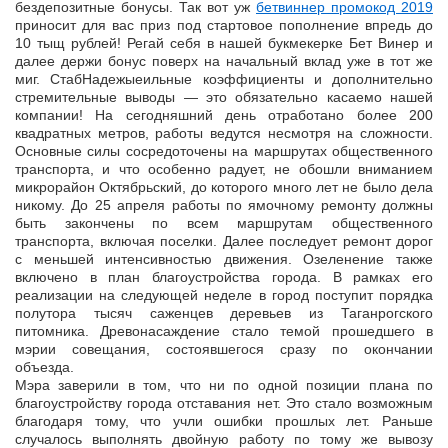
бездепозитные бонусы. Так вот уж
бетвиннер промокод 2019
приносит для вас приз под стартовое пополнение впредь до
10 тыщ рублей! Регай себя в нашей букмекерке Бет Винер и
далее держи бонус поверх на начальный вклад уже в тот же
миг. СтабНадежыеильные коэффициенты и дополнительно
стремительные выводы — это обязательно касаемо нашей
компании! На сегодняшний день отработано более 200
квадратных метров, работы ведутся несмотря на сложности.
Основные силы сосредоточены на маршрутах общественного
транспорта, и что особенно радует, не обошли вниманием
микрорайон Октябрьский, до которого много лет не было дела
никому. До 25 апреля работы по ямочному ремонту должны
быть закончены по всем маршрутам общественного
транспорта, включая поселки. Далее последует ремонт дорог
с меньшей интенсивностью движения. Озеленение также
включено в план благоустройства города. В рамках его
реализации на следующей неделе в город поступит порядка
полутора тысяч саженцев деревьев из Таганрогского
питомника. Древонасаждение стало темой прошедшего в
мэрии совещания, состоявшегося сразу по окончании
объезда.
Мэра заверили в том, что ни по одной позиции плана по
благоустройству города отставания нет. Это стало возможным
благодаря тому, что учли ошибки прошлых лет. Раньше
случалось выполнять двойную работу по тому же вывозу