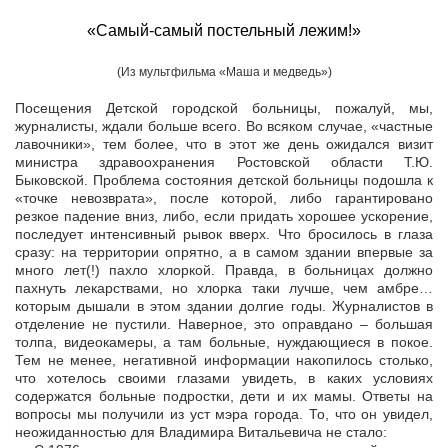
«Самый-самый постельный лежим!»
(Из мультфильма «Маша и медведь»)
Посещения Детской городской больницы, пожалуй, мы,
журналисты, ждали больше всего. Во всяком случае, «частные
лавочники», тем более, что в этот же день ожидался визит
министра здравоохранения Ростовской области Т.Ю.
Быковской. Проблема состояния детской больницы подошла к
«точке невозврата», после которой, либо гарантировано
резкое падение вниз, либо, если придать хорошее ускорение,
последует интенсивный рывок вверх. Что бросилось в глаза
сразу: на территории опрятно, а в самом здании впервые за
много лет(!) пахло хлоркой. Правда, в больницах должно
пахнуть лекарствами, но хлорка таки лучше, чем амбре…
которым дышали в этом здании долгие годы. Журналистов в
отделение не пустили. Наверное, это оправдано – большая
толпа, видеокамеры, а там больные, нуждающиеся в покое.
Тем не менее, негативной информации накопилось столько,
что хотелось своими глазами увидеть, в каких условиях
содержатся больные подростки, дети и их мамы. Ответы на
вопросы мы получили из уст мэра города. То, что он увидел,
неожиданностью для Владимира Витальевича не стало: