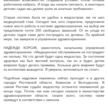
малейших возможностях создавали условия, чтобы больше
работников набрать. И когда мы начали смотреть, в некоторых
детских садах мы далеко ушли за штатные требования» .
Старая система была не удобна и медсестрам, им не шел
медицинский стаж. Сегодня тем, кого сократили, предложили
новое место работы в системе здравоохранения, на выбор им
предложили почти 200 свободных вакансий. От их ухода из
детских садов сами дети пострадать не должны. По крайней
мере, так заверили в управлении здравоохранения.
НАДЕЖДА КОРСИК, заместитель начальника управления
здравоохранения: «Медицинское обслуживание не пострадает
ни сколько. На сто детей будет одна медсестра. За состояние
здоровья как был жесткий контроль, так он и будет, детям
вовремя будут делать прививки, больные дети вовремя будут
из коллектива выводится. Я уверена, волноваться не стоит».
Подобные кадровые перемены сейчас проходят и в других
городах Ростовской области, Каменске и Волгодонске. В
самом Ростове судьба медсестер останется неизменной до
конца года. Потом, как нам сегодня сказали в министерстве
здравоохранения области, скорее всего, систему также
приведут в соответствии с законом.