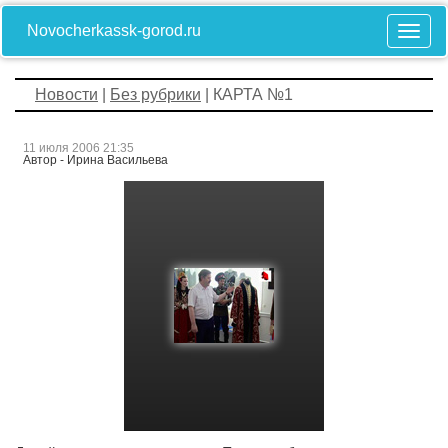
Novocherkassk-gorod.ru
Новости
|
Без рубрики
| КАРТА №1
11 июля 2006 21:35
Автор - Ирина Васильева