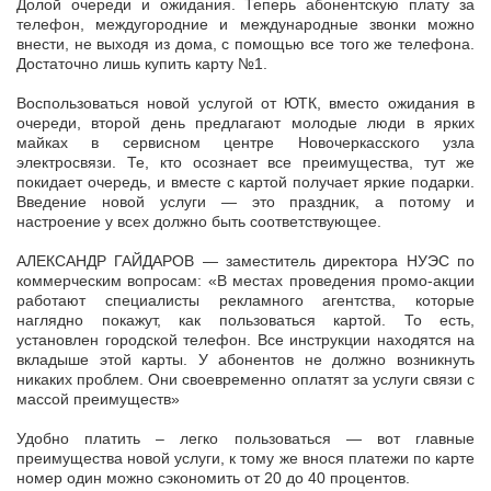
Долой очереди и ожидания. Теперь абонентскую плату за
телефон, междугородние и международные звонки можно
внести, не выходя из дома, с помощью все того же телефона.
Достаточно лишь купить карту №1.
Воспользоваться новой услугой от ЮТК, вместо ожидания в
очереди, второй день предлагают молодые люди в ярких
майках в сервисном центре Новочеркасского узла
электросвязи. Те, кто осознает все преимущества, тут же
покидает очередь, и вместе с картой получает яркие подарки.
Введение новой услуги — это праздник, а потому и
настроение у всех должно быть соответствующее.
АЛЕКСАНДР ГАЙДАРОВ — заместитель директора НУЭС по
коммерческим вопросам: «В местах проведения промо-акции
работают специалисты рекламного агентства, которые
наглядно покажут, как пользоваться картой. То есть,
установлен городской телефон. Все инструкции находятся на
вкладыше этой карты. У абонентов не должно возникнуть
никаких проблем. Они своевременно оплатят за услуги связи с
массой преимуществ»
Удобно платить – легко пользоваться — вот главные
преимущества новой услуги, к тому же внося платежи по карте
номер один можно сэкономить от 20 до 40 процентов.